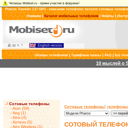
Читаешь Mobiset.ru - прими участие в форумах!
Pharos Traveler 137 GPS - описание телефона: каталог сотовых телефо
|
|
|
Новинки
Каталог мобильных телефонов
Файлы
Инстр
|
|
|
Обзоры телефонов
Тарифные планы
FAQ
Б/у те
10 мыслей о S
Сотовые телефоны
:
Сотовые телефоны
телефоны
Acer (59)
Aeg (1)
Airis (4)
Airness (5)
СОТОВЫЙ ТЕЛЕФОН
Airo Wireless (1)