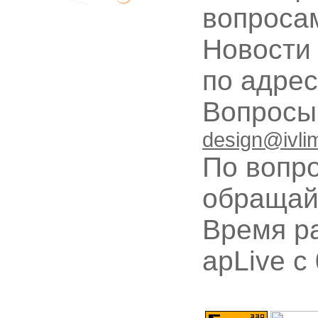
вопроса
Новости
по адре
Вопрос
design@ivli
По вопр
обращай
Время ра
apLive c