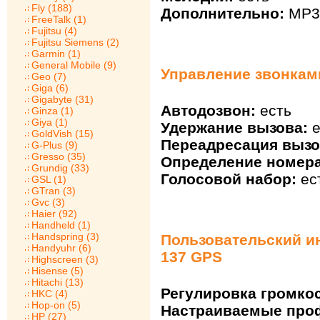
Fly (188)
Дополнительно:
MP3 
FreeTalk (1)
Fujitsu (4)
Fujitsu Siemens (2)
Garmin (1)
General Mobile (9)
Управление звонками
Geo (7)
Giga (6)
Gigabyte (31)
Автодозвон:
есть
Ginza (1)
Giya (1)
Удержание вызова:
е
GoldVish (15)
Переадресация вызо
G-Plus (9)
Gresso (35)
Определение номера
Grundig (33)
Голосовой набор:
ес
GSL (1)
GTran (3)
Gvc (3)
Haier (92)
Handheld (1)
Handspring (3)
Пользовательский ин
Handyuhr (6)
137 GPS
Highscreen (3)
Hisense (5)
Hitachi (13)
Регулировка громкос
HKC (4)
Hop-on (5)
Настраиваемые про
HP (27)