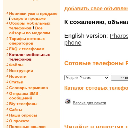
Добавить свое объявле
Новинки уже в продаже
/
скоро в продаже
К сожалению, объявл
Обзоры мобильных
/
телефонов
Все
обзоры по моделям
English version:
Pharos
Тарифы сотовых
phone
операторов
FAQ к телефонам
Каталог мобильных
телефонов
Сотовые телефоны 
Файлы
Инструкции
Новости
Статьи
Каталог сотовых телефо
Словарь терминов
Отправка SMS-
сообщений
Версия для печати
Б/у телефоны
Сайты
Наши опросы
О проекте
Читайте в новостях 
Полезные ссылки