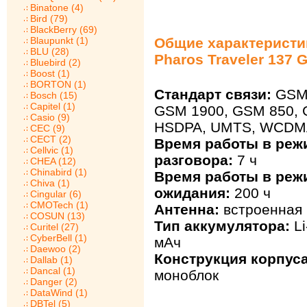
Binatone (4)
Bird (79)
BlackBerry (69)
Blaupunkt (1)
Общие характеристи
BLU (28)
Pharos Traveler 137 
Bluebird (2)
Boost (1)
BORTON (1)
Стандарт связи:
GSM 
Bosch (15)
Capitel (1)
GSM 1900, GSM 850, 
Casio (9)
HSDPA, UMTS, WCDM
CEC (9)
CECT (2)
Время работы в реж
Cellvic (1)
разговора:
7 ч
CHEA (12)
Chinabird (1)
Время работы в реж
Chiva (1)
ожидания:
200 ч
Cingular (6)
CMOTech (1)
Антенна:
встроенная
COSUN (13)
Тип аккумулятора:
Li
Curitel (27)
CyberBell (1)
мАч
Daewoo (2)
Конструкция корпуса
Dallab (1)
Dancal (1)
моноблок
Danger (2)
DataWind (1)
DBTel (5)