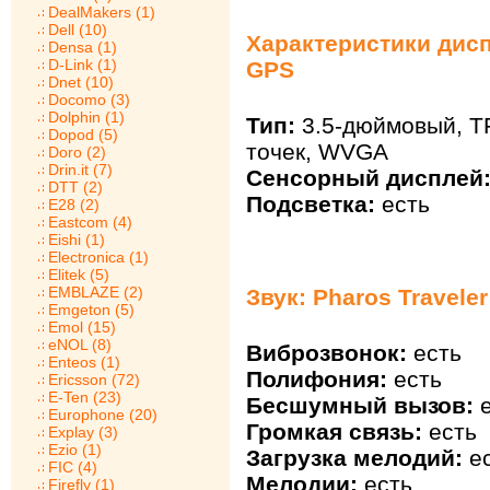
DealMakers (1)
Dell (10)
Характеристики диспл
Densa (1)
D-Link (1)
GPS
Dnet (10)
Docomo (3)
Dolphin (1)
Тип:
3.5-дюймовый, TF
Dopod (5)
точек, WVGA
Doro (2)
Drin.it (7)
Сенсорный дисплей
DTT (2)
Подсветка:
есть
E28 (2)
Eastcom (4)
Eishi (1)
Electronica (1)
Elitek (5)
EMBLAZE (2)
Звук: Pharos Travele
Emgeton (5)
Emol (15)
eNOL (8)
Виброзвонок:
есть
Enteos (1)
Полифония:
есть
Ericsson (72)
E-Ten (23)
Бесшумный вызов:
е
Europhone (20)
Громкая связь:
есть
Explay (3)
Ezio (1)
Загрузка мелодий:
ес
FIC (4)
Мелодии:
есть
Firefly (1)