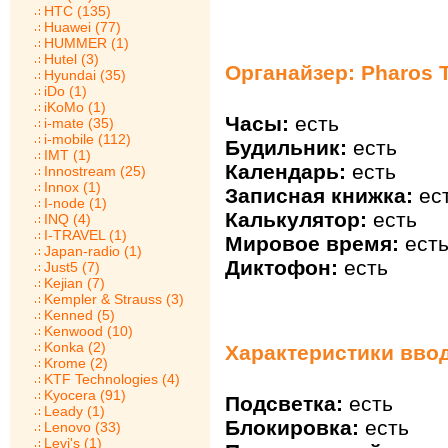
HTC (135)
Huawei (77)
HUMMER (1)
Hutel (3)
Органайзер: Pharos T
Hyundai (35)
iDo (1)
iKoMo (1)
Часы:
есть
i-mate (35)
i-mobile (112)
Будильник:
есть
IMT (1)
Календарь:
есть
Innostream (25)
Innox (1)
Записная книжка:
ес
I-node (1)
Калькулятор:
есть
INQ (4)
I-TRAVEL (1)
Мировое время:
ест
Japan-radio (1)
Диктофон:
есть
Just5 (7)
Kejian (7)
Kempler & Strauss (3)
Kenned (5)
Kenwood (10)
Konka (2)
Характеристики ввод
Krome (2)
KTF Technologies (4)
Kyocera (91)
Подсветка:
есть
Leady (1)
Блокировка:
есть
Lenovo (33)
Levi's (1)