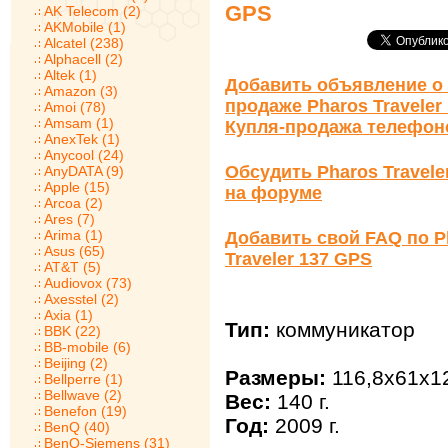
GPS
AK Telecom (2)
AKMobile (1)
Alcatel (238)
Alphacell (2)
Altek (1)
Добавить объявление о 
Amazon (3)
продаже Pharos Traveler
Amoi (78)
Amsam (1)
Купля-продажа телефон
AnexTek (1)
Anycool (24)
Обсудить Pharos Travele
AnyDATA (9)
Apple (15)
на форуме
Arcoa (2)
Ares (7)
Arima (1)
Добавить свой FAQ по P
Asus (65)
Traveler 137 GPS
AT&T (5)
Audiovox (73)
Axesstel (2)
Axia (1)
Тип:
коммуникатор
BBK (22)
BB-mobile (6)
Beijing (2)
Размеры:
116,8x61x1
Bellperre (1)
Bellwave (2)
Вес:
140 г.
Benefon (19)
Год:
2009 г.
BenQ (40)
BenQ-Siemens (31)