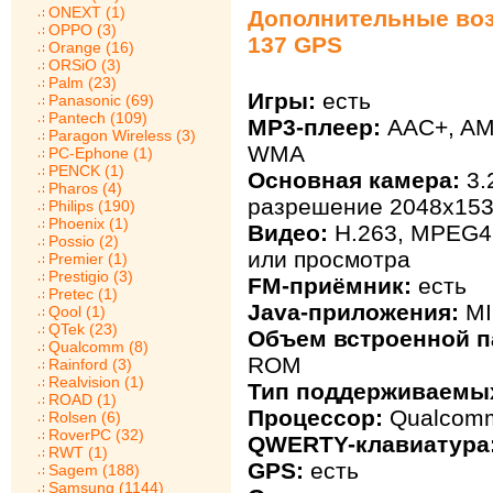
ONEXT (1)
Дополнительные возм
OPPO (3)
137 GPS
Orange (16)
ORSiO (3)
Palm (23)
Игры:
есть
Panasonic (69)
Pantech (109)
MP3-плеер:
AAC+, AMR
Paragon Wireless (3)
WMA
PC-Ephone (1)
PENCK (1)
Основная камера:
3.
Pharos (4)
разрешение 2048х153
Philips (190)
Phoenix (1)
Видео:
H.263, MPEG4
Possio (2)
или просмотра
Premier (1)
Prestigio (3)
FM-приёмник:
есть
Pretec (1)
Java-приложения:
MI
Qool (1)
QTek (23)
Объем встроенной п
Qualcomm (8)
ROM
Rainford (3)
Realvision (1)
Тип поддерживаемых
ROAD (1)
Процессор:
Qualcom
Rolsen (6)
RoverPC (32)
QWERTY-клавиатура
RWT (1)
GPS:
есть
Sagem (188)
Samsung (1144)