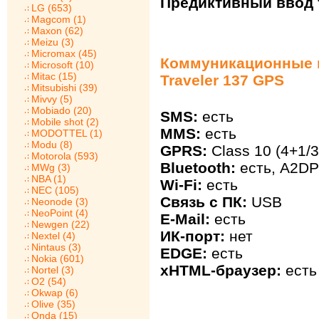
Предиктивный ввод т
LG (653)
Magcom (1)
Maxon (62)
Meizu (3)
Micromax (45)
Коммуникационные в
Microsoft (10)
Mitac (15)
Traveler 137 GPS
Mitsubishi (39)
Mivvy (5)
Mobiado (20)
SMS:
есть
Mobile shot (2)
MMS:
есть
MODOTTEL (1)
Modu (8)
GPRS:
Class 10 (4+1/3
Motorola (593)
Bluetooth:
есть, A2DP
MWg (3)
NBA (1)
Wi-Fi:
есть
NEC (105)
Связь с ПК:
USB
Neonode (3)
NeoPoint (4)
E-Mail:
есть
Newgen (22)
ИК-порт:
нет
Nextel (4)
Nintaus (3)
EDGE:
есть
Nokia (601)
xHTML-браузер:
есть
Nortel (3)
O2 (54)
Okwap (6)
Olive (35)
Onda (15)