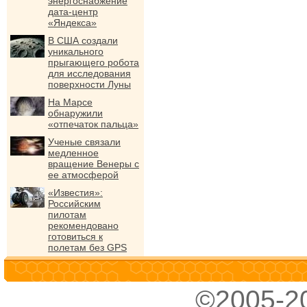
энергоснабжение
дата-центр
«Яндекса»
В США создали
уникального
прыгающего робота
для исследования
поверхности Луны
На Марсе
обнаружили
«отпечаток пальца»
Ученые связали
медленное
вращение Венеры с
ее атмосферой
«Известия»:
Российским
пилотам
рекомендовано
готовиться к
полетам без GPS
©2005-2