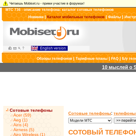
Читаешь Mobiset.ru - прими участие в форумах!
МТС 736 - описание телефона: каталог сотовых телефонов
|
|
|
Новинки
Каталог мобильных телефонов
Файлы
Инстр
|
|
|
Обзоры телефонов
Тарифные планы
FAQ
Б/у те
10 мыслей о S
Сотовые телефоны
:
Сотовые телефоны
телефоны
Acer (59)
Aeg (1)
Airis (4)
Airness (5)
СОТОВЫЙ ТЕЛЕФОН
Airo Wireless (1)