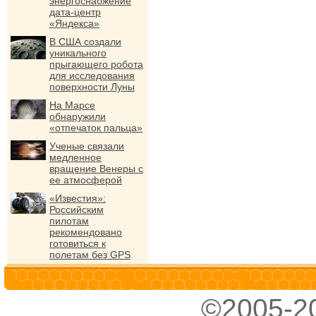
энергоснабжение
дата-центр
«Яндекса»
В США создали
уникального
прыгающего робота
для исследования
поверхности Луны
На Марсе
обнаружили
«отпечаток пальца»
Ученые связали
медленное
вращение Венеры с
ее атмосферой
«Известия»:
Российским
пилотам
рекомендовано
готовиться к
полетам без GPS
©2005-2