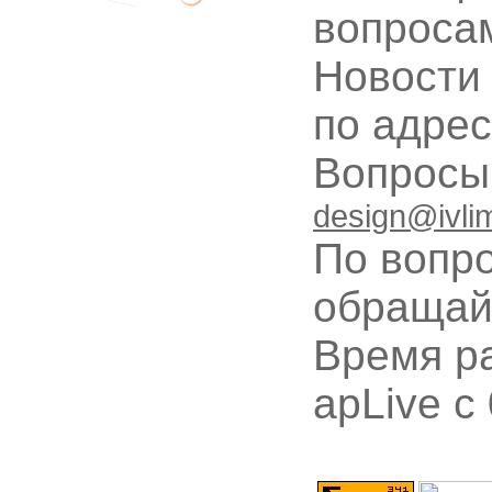
вопроса
Новости
по адре
Вопрос
design@ivli
По вопр
обращай
Время ра
apLive c