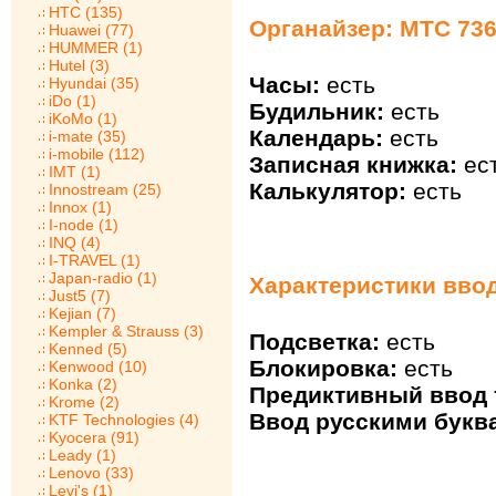
HTC (135)
Органайзер: МТС 73
Huawei (77)
HUMMER (1)
Hutel (3)
Часы:
есть
Hyundai (35)
iDo (1)
Будильник:
есть
iKoMo (1)
Календарь:
есть
i-mate (35)
i-mobile (112)
Записная книжка:
ес
IMT (1)
Калькулятор:
есть
Innostream (25)
Innox (1)
I-node (1)
INQ (4)
I-TRAVEL (1)
Japan-radio (1)
Характеристики ввод
Just5 (7)
Kejian (7)
Kempler & Strauss (3)
Подсветка:
есть
Kenned (5)
Блокировка:
есть
Kenwood (10)
Konka (2)
Предиктивный ввод т
Krome (2)
Ввод русскими букв
KTF Technologies (4)
Kyocera (91)
Leady (1)
Lenovo (33)
Levi's (1)