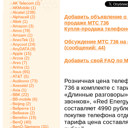
AK Telecom (2)
AKMobile (1)
Alcatel (238)
Добавить объявление о 
Alphacell (2)
Altek (1)
продаже МТС 736
Amazon (3)
Купля-продажа телефон
Amoi (78)
Amsam (1)
AnexTek (1)
Обсуждение МТС 736 на
Anycool (24)
(сообщений: 44)
AnyDATA (9)
Apple (15)
Arcoa (2)
Добавить свой FAQ по М
Ares (7)
Arima (1)
Asus (65)
AT&T (5)
Розничная цена теле
Audiovox (73)
Axesstel (2)
736 в комплекте с та
Axia (1)
«Длинные разговоры»
BBK (22)
BB-mobile (6)
звонков», «Red Energ
Beijing (2)
составляет 4990 рубл
Bellperre (1)
Bellwave (2)
покупке телефона отд
Benefon (19)
тарифа цена составля
BenQ (40)
BenQ-Siemens (31)