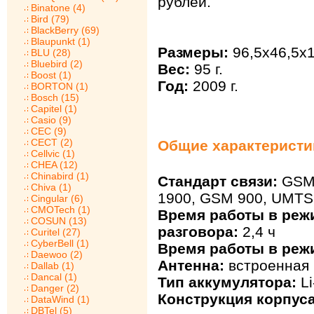
рублей.
Binatone (4)
Bird (79)
BlackBerry (69)
Blaupunkt (1)
Размеры:
96,5x46,5x
BLU (28)
Bluebird (2)
Вес:
95 г.
Boost (1)
Год:
2009 г.
BORTON (1)
Bosch (15)
Capitel (1)
Casio (9)
CEC (9)
CECT (2)
Общие характеристи
Cellvic (1)
CHEA (12)
Chinabird (1)
Стандарт связи:
GSM 
Chiva (1)
1900, GSM 900, UMTS
Cingular (6)
CMOTech (1)
Время работы в реж
COSUN (13)
разговора:
2,4 ч
Curitel (27)
CyberBell (1)
Время работы в реж
Daewoo (2)
Антенна:
встроенная
Dallab (1)
Dancal (1)
Тип аккумулятора:
Li
Danger (2)
Конструкция корпуса
DataWind (1)
DBTel (5)