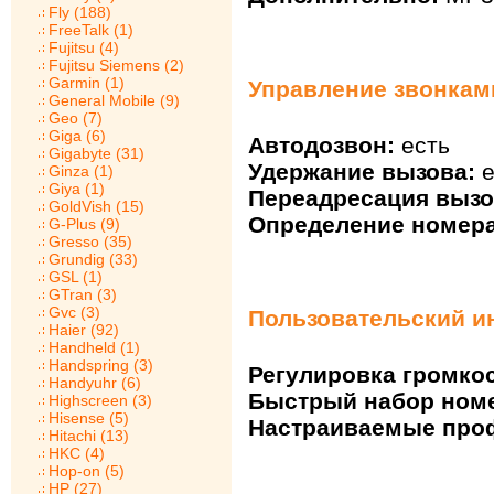
Fly (188)
FreeTalk (1)
Fujitsu (4)
Fujitsu Siemens (2)
Garmin (1)
Управление звонкам
General Mobile (9)
Geo (7)
Giga (6)
Автодозвон:
есть
Gigabyte (31)
Удержание вызова:
е
Ginza (1)
Giya (1)
Переадресация вызо
GoldVish (15)
Определение номера
G-Plus (9)
Gresso (35)
Grundig (33)
GSL (1)
GTran (3)
Gvc (3)
Пользовательский и
Haier (92)
Handheld (1)
Handspring (3)
Регулировка громкос
Handyuhr (6)
Быстрый набор ном
Highscreen (3)
Hisense (5)
Настраиваемые про
Hitachi (13)
HKC (4)
Hop-on (5)
HP (27)