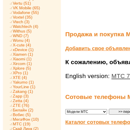
Vertu (51)
VK Mobile (65)
Vodafone (55)
Voxtel (35)
Vtech (3)
Watchtech (4)
Withus (5)
Продажа и покупка 
WND (7)
Wonu (4)
X-cute (4)
Добавить свое объявле
xDevice (1)
Xiamen (1)
Xiaomi (1)
К сожалению, объявл
Xircom (1)
Xplore (5)
XPro (1)
English version:
МТС 7
XTE (4)
Yakumo (1)
YourLine (1)
Zakang (1)
Сотовые телефоны 
Zapp (3)
Zetta (4)
ZTE (76)
Билайн (2)
Вобис (5)
МегаФон (10)
Каталог сотовых телефо
МТС (19)
Скай Линк (2)