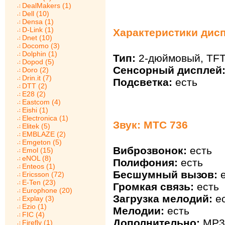
DealMakers (1)
Dell (10)
Densa (1)
D-Link (1)
Характеристики дис
Dnet (10)
Docomo (3)
Dolphin (1)
Тип:
2-дюймовый, TFT
Dopod (5)
Сенсорный дисплей
Doro (2)
Drin.it (7)
Подсветка:
есть
DTT (2)
E28 (2)
Eastcom (4)
Eishi (1)
Electronica (1)
Звук: МТС 736
Elitek (5)
EMBLAZE (2)
Emgeton (5)
Виброзвонок:
есть
Emol (15)
eNOL (8)
Полифония:
есть
Enteos (1)
Бесшумный вызов:
е
Ericsson (72)
E-Ten (23)
Громкая связь:
есть
Europhone (20)
Загрузка мелодий:
ес
Explay (3)
Ezio (1)
Мелодии:
есть
FIC (4)
Дополнительно:
MP3 
Firefly (1)