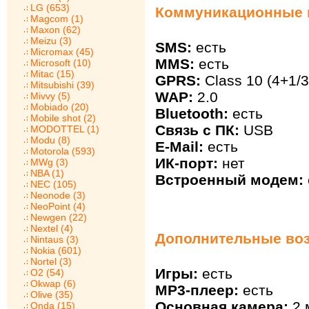
LG (653)
Коммуникационные 
Magcom (1)
Maxon (62)
Meizu (3)
SMS:
есть
Micromax (45)
MMS:
есть
Microsoft (10)
Mitac (15)
GPRS:
Class 10 (4+1/3
Mitsubishi (39)
WAP:
2.0
Mivvy (5)
Mobiado (20)
Bluetooth:
есть
Mobile shot (2)
Связь с ПК:
USB
MODOTTEL (1)
Modu (8)
E-Mail:
есть
Motorola (593)
ИК-порт:
нет
MWg (3)
NBA (1)
Встроенный модем:
NEC (105)
Neonode (3)
NeoPoint (4)
Newgen (22)
Nextel (4)
Дополнительные воз
Nintaus (3)
Nokia (601)
Nortel (3)
Игры:
есть
O2 (54)
Okwap (6)
MP3-плеер:
есть
Olive (35)
Основная камера:
2 
Onda (15)