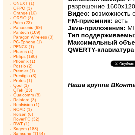
ONEXT (1)
разрешение 1600х120
OPPO (3)
Видео:
возможность с
Orange (16)
ORSiO (3)
FM-приёмник:
есть
Palm (23)
Java-приложения:
MI
Panasonic (69)
Pantech (109)
Тип поддерживаемых
Paragon Wireless (3)
Максимальный объе
PC-Ephone (1)
PENCK (1)
QWERTY-клавиатура
Pharos (4)
Philips (190)
Phoenix (1)
Possio (2)
Premier (1)
Prestigio (3)
Pretec (1)
Наша группа ВКонта
Qool (1)
QTek (23)
Qualcomm (8)
Rainford (3)
Realvision (1)
ROAD (1)
Rolsen (6)
RoverPC (32)
RWT (1)
Sagem (188)
Samsung (1144)