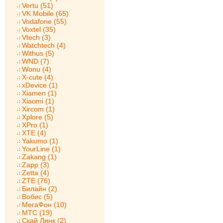
Vertu (51)
VK Mobile (65)
Vodafone (55)
Voxtel (35)
Vtech (3)
Watchtech (4)
Withus (5)
WND (7)
Wonu (4)
X-cute (4)
xDevice (1)
Xiamen (1)
Xiaomi (1)
Xircom (1)
Xplore (5)
XPro (1)
XTE (4)
Yakumo (1)
YourLine (1)
Zakang (1)
Zapp (3)
Zetta (4)
ZTE (76)
Билайн (2)
Вобис (5)
МегаФон (10)
МТС (19)
Скай Линк (2)