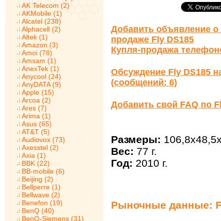
AK Telecom (2)
AKMobile (1)
Alcatel (238)
Добавить объявление о 
Alphacell (2)
Altek (1)
продаже Fly DS185
Amazon (3)
Купля-продажа телефон
Amoi (78)
Amsam (1)
AnexTek (1)
Обсуждение Fly DS185 н
Anycool (24)
(сообщений: 6)
AnyDATA (9)
Apple (15)
Arcoa (2)
Добавить свой FAQ по F
Ares (7)
Arima (1)
Asus (65)
AT&T (5)
Размеры:
106,8x48,5
Audiovox (73)
Axesstel (2)
Вес:
77 г.
Axia (1)
Год:
2010 г.
BBK (22)
BB-mobile (6)
Beijing (2)
Bellperre (1)
Bellwave (2)
Benefon (19)
Рыночные данные: F
BenQ (40)
BenQ-Siemens (31)