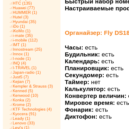
Быстрый набор ном
HTC (135)
Настраиваемые про
Huawei (77)
HUMMER (1)
Hutel (3)
Hyundai (35)
iDo (1)
iKoMo (1)
Органайзер: Fly DS1
i-mate (35)
i-mobile (112)
IMT (1)
Часы:
есть
Innostream (25)
Будильник:
есть
Innox (1)
I-node (1)
Календарь:
есть
INQ (4)
Планировщик:
есть
I-TRAVEL (1)
Japan-radio (1)
Секундомер:
есть
Just5 (7)
Таймер:
нет
Kejian (7)
Kempler & Strauss (3)
Калькулятор:
есть
Kenned (5)
Конвертер величин:
Kenwood (10)
Konka (2)
Мировое время:
ест
Krome (2)
Фонарик:
есть
KTF Technologies (4)
Kyocera (91)
Диктофон:
есть
Leady (1)
Lenovo (33)
Levi's (1)