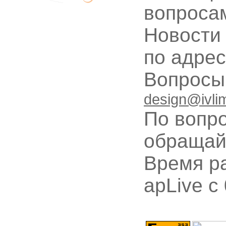
вопроса
Новости
по адре
Вопрос
design@ivli
По вопр
обращай
Время ра
apLive c