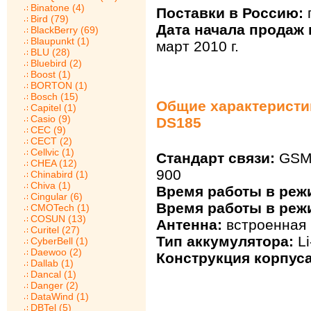
Binatone (4)
Поставки в Россию:
Bird (79)
Дата начала продаж 
BlackBerry (69)
Blaupunkt (1)
март 2010 г.
BLU (28)
Bluebird (2)
Boost (1)
BORTON (1)
Bosch (15)
Общие характеристик
Capitel (1)
Casio (9)
DS185
CEC (9)
CECT (2)
Cellvic (1)
Стандарт связи:
GSM 
CHEA (12)
900
Chinabird (1)
Chiva (1)
Время работы в реж
Cingular (6)
Время работы в реж
CMOTech (1)
COSUN (13)
Антенна:
встроенная
Curitel (27)
Тип аккумулятора:
Li
CyberBell (1)
Daewoo (2)
Конструкция корпуса
Dallab (1)
Dancal (1)
Danger (2)
DataWind (1)
DBTel (5)