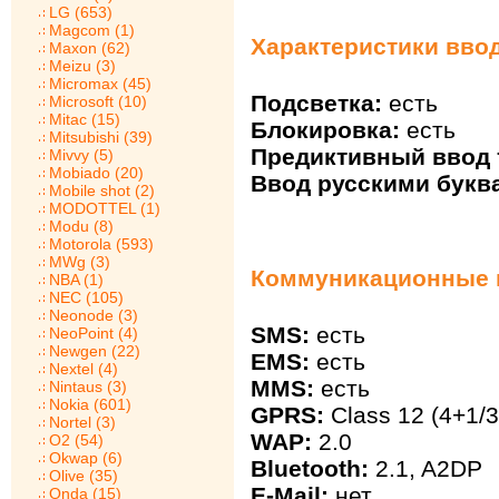
LG (653)
Magcom (1)
Характеристики ввод
Maxon (62)
Meizu (3)
Micromax (45)
Подсветка:
есть
Microsoft (10)
Mitac (15)
Блокировка:
есть
Mitsubishi (39)
Предиктивный ввод т
Mivvy (5)
Mobiado (20)
Ввод русскими букв
Mobile shot (2)
MODOTTEL (1)
Modu (8)
Motorola (593)
MWg (3)
Коммуникационные в
NBA (1)
NEC (105)
Neonode (3)
SMS:
есть
NeoPoint (4)
Newgen (22)
EMS:
есть
Nextel (4)
MMS:
есть
Nintaus (3)
Nokia (601)
GPRS:
Class 12 (4+1/3
Nortel (3)
WAP:
2.0
O2 (54)
Okwap (6)
Bluetooth:
2.1, A2DP
Olive (35)
E-Mail:
нет
Onda (15)