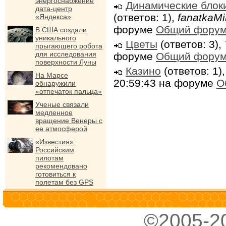
энергоснабжение
Динамические блок
дата-центр
(ответов: 1),
fanatkaMi
«Яндекса»
форуме
Общий фору
В США создали
уникального
Цветы
(ответов: 3),
прыгающего робота
для исследования
форуме
Общий фору
поверхности Луны
Казино
(ответов: 1)
На Марсе
20:59:43 на форуме
О
обнаружили
«отпечаток пальца»
Ученые связали
медленное
вращение Венеры с
ее атмосферой
«Известия»:
Российским
пилотам
рекомендовано
готовиться к
полетам без GPS
©2005-2