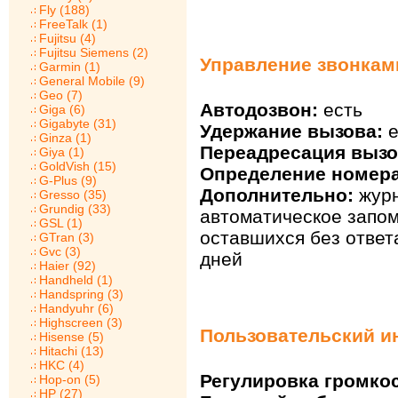
Fly (188)
FreeTalk (1)
Fujitsu (4)
Fujitsu Siemens (2)
Управление звонками
Garmin (1)
General Mobile (9)
Geo (7)
Автодозвон:
есть
Giga (6)
Gigabyte (31)
Удержание вызова:
е
Ginza (1)
Переадресация вызо
Giya (1)
GoldVish (15)
Определение номера
G-Plus (9)
Дополнительно:
журн
Gresso (35)
Grundig (33)
автоматическое запо
GSL (1)
оставшихся без ответ
GTran (3)
Gvc (3)
дней
Haier (92)
Handheld (1)
Handspring (3)
Handyuhr (6)
Highscreen (3)
Пользовательский ин
Hisense (5)
Hitachi (13)
HKC (4)
Регулировка громкос
Hop-on (5)
HP (27)