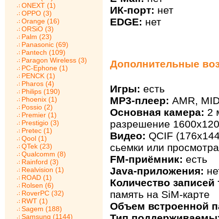
ONEXT (1)
ИК-порт:
нет
OPPO (3)
EDGE:
нет
Orange (16)
ORSiO (3)
Palm (23)
Panasonic (69)
Pantech (109)
Paragon Wireless (3)
Дополнительные воз
PC-Ephone (1)
PENCK (1)
Pharos (4)
Игры:
есть
Philips (190)
MP3-плеер:
AMR, MID
Phoenix (1)
Possio (2)
Основная камера:
2 
Premier (1)
разрешение 1600х120
Prestigio (3)
Pretec (1)
Видео:
QCIF (176x144
Qool (1)
сьемки или просмотра
QTek (23)
Qualcomm (8)
FM-приёмник:
есть
Rainford (3)
Java-приложения:
не
Realvision (1)
ROAD (1)
Количество записей 
Rolsen (6)
память на SiM-карте
RoverPC (32)
RWT (1)
Объем встроенной п
Sagem (188)
Тип поддерживаемых
Samsung (1144)