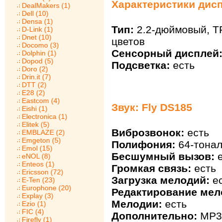
Характеристики дисп
DealMakers (1)
Dell (10)
Densa (1)
Тип:
2.2-дюймовый, TF
D-Link (1)
Dnet (10)
цветов
Docomo (3)
Сенсорный дисплей
Dolphin (1)
Dopod (5)
Подсветка:
есть
Doro (2)
Drin.it (7)
DTT (2)
E28 (2)
Eastcom (4)
Звук: Fly DS185
Eishi (1)
Electronica (1)
Elitek (5)
Виброзвонок:
есть
EMBLAZE (2)
Emgeton (5)
Полифония:
64-тонал
Emol (15)
Бесшумный вызов:
е
eNOL (8)
Enteos (1)
Громкая связь:
есть
Ericsson (72)
Загрузка мелодий:
ес
E-Ten (23)
Europhone (20)
Редактирование мел
Explay (3)
Мелодии:
есть
Ezio (1)
FIC (4)
Дополнительно:
MP3 
Firefly (1)