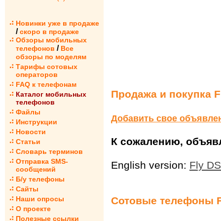
Новинки уже в продаже
/
скоро в продаже
Обзоры мобильных
/
телефонов
Все
обзоры по моделям
Тарифы сотовых
операторов
FAQ к телефонам
Продажа и покупка F
Каталог мобильных
телефонов
Файлы
Добавить свое объявле
Инструкции
Новости
К сожалению, объявл
Статьи
Словарь терминов
Отправка SMS-
English version:
Fly D
сообщений
Б/у телефоны
Сайты
Сотовые телефоны F
Наши опросы
О проекте
Полезные ссылки