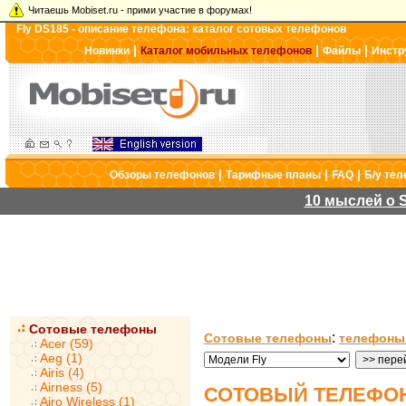
Читаешь Mobiset.ru - прими участие в форумах!
Fly DS185 - описание телефона: каталог сотовых телефонов
|
|
|
Новинки
Каталог мобильных телефонов
Файлы
Инстр
|
|
|
Обзоры телефонов
Тарифные планы
FAQ
Б/у те
10 мыслей о S
Сотовые телефоны
:
Сотовые телефоны
телефоны 
Acer (59)
Aeg (1)
Airis (4)
Airness (5)
СОТОВЫЙ ТЕЛЕФОН
Airo Wireless (1)