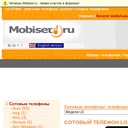
Читаешь Mobiset.ru - прими участие в форумах!
LG GT405 - описание телефона: каталог сотовых телефонов
|
Новинки
Каталог мобильн
|
Обзоры телефонов
Та
Сотовые телефоны
:
Сотовые телефоны
телефоны
Acer (59)
Aeg (1)
Airis (4)
СОТОВЫЙ ТЕЛЕФОН LG 
Airness (5)
Airo Wireless (1)