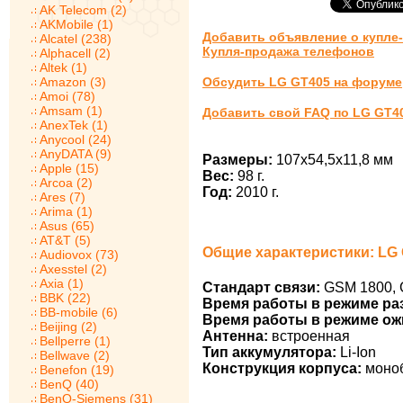
AK Telecom (2)
AKMobile (1)
Добавить объявление о купле
Alcatel (238)
Купля-продажа телефонов
Alphacell (2)
Altek (1)
Amazon (3)
Обсудить LG GT405 на форуме
Amoi (78)
Amsam (1)
Добавить свой FAQ по LG GT4
AnexTek (1)
Anycool (24)
AnyDATA (9)
Размеры:
107x54,5x11,8 мм
Apple (15)
Вес:
98 г.
Arcoa (2)
Год:
2010 г.
Ares (7)
Arima (1)
Asus (65)
AT&T (5)
Общие характеристики: LG
Audiovox (73)
Axesstel (2)
Axia (1)
Стандарт связи:
GSM 1800, 
BBK (22)
Время работы в режиме ра
BB-mobile (6)
Время работы в режиме ож
Beijing (2)
Антенна:
встроенная
Bellperre (1)
Тип аккумулятора:
Li-Ion
Bellwave (2)
Конструкция корпуса:
моно
Benefon (19)
BenQ (40)
BenQ-Siemens (31)