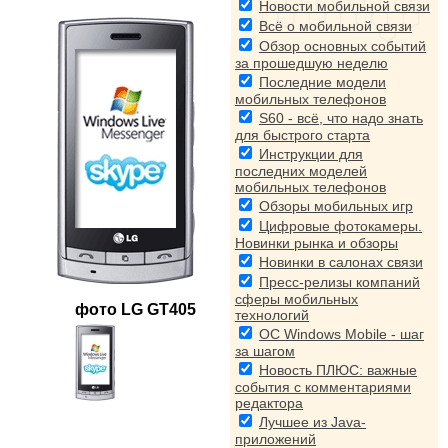
Новости мобильной связи
Всё о мобильной связи
Обзор основных событий
за прошедшую неделю
Последние модели
мобильных телефонов
S60 - всё, что надо знать
для быстрого старта
Инструкции для
последних моделей
мобильных телефонов
Обзоры мобильных игр
Цифровые фотокамеры.
Новинки рынка и обзоры
Новинки в салонах связи
Пресс-релизы компаний
сферы мобильных
фото
LG GT405
технологий
ОС Windows Mobile - шаг
за шагом
Новость ПЛЮС: важные
события с комментариями
редактора
Лучшее из Java-
приложений