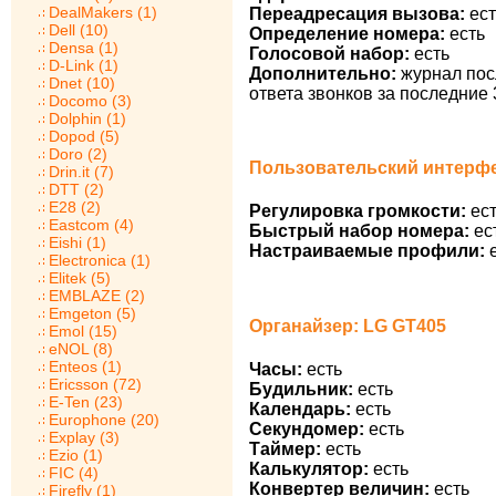
DealMakers (1)
Переадресация вызова:
ест
Dell (10)
Определение номера:
есть
Densa (1)
Голосовой набор:
есть
D-Link (1)
Дополнительно:
журнал пос
Dnet (10)
ответа звонков за последние 
Docomo (3)
Dolphin (1)
Dopod (5)
Doro (2)
Пользовательский интерфе
Drin.it (7)
DTT (2)
E28 (2)
Регулировка громкости:
ест
Eastcom (4)
Быстрый набор номера:
ес
Eishi (1)
Настраиваемые профили:
е
Electronica (1)
Elitek (5)
EMBLAZE (2)
Emgeton (5)
Органайзер: LG GT405
Emol (15)
eNOL (8)
Enteos (1)
Часы:
есть
Ericsson (72)
Будильник:
есть
E-Ten (23)
Календарь:
есть
Europhone (20)
Секундомер:
есть
Explay (3)
Таймер:
есть
Ezio (1)
Калькулятор:
есть
FIC (4)
Конвертер величин:
есть
Firefly (1)