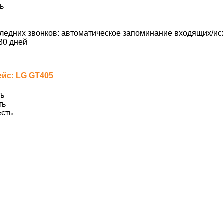
ь
ледних звонков: автоматическое запоминание входящих/ис
30 дней
йс: LG GT405
ь
ть
сть