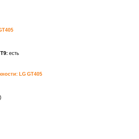
GT405
Т9:
есть
ности: LG GT405
)