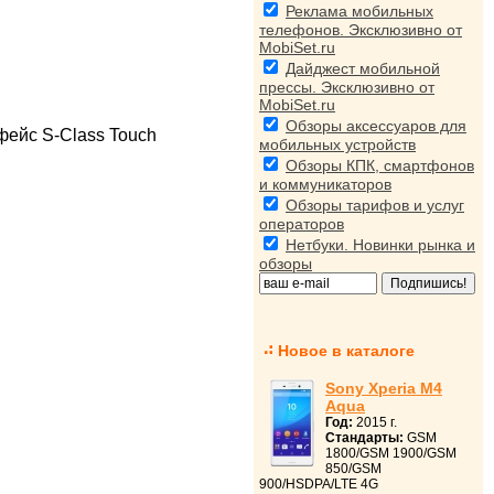
Реклама мобильных
телефонов. Эксклюзивно от
MobiSet.ru
Дайджест мобильной
прессы. Эксклюзивно от
MobiSet.ru
Обзоры аксессуаров для
фейс S-Class Touch
мобильных устройств
Обзоры КПК, смартфонов
и коммуникаторов
Обзоры тарифов и услуг
операторов
Нетбуки. Новинки рынка и
обзоры
Новое в каталоге
Sony Xperia M4
Aqua
Год:
2015 г.
Стандарты:
GSM
1800/GSM 1900/GSM
850/GSM
900/HSDPA/LTE 4G