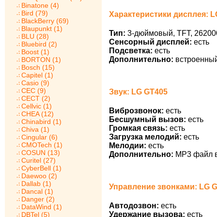
Binatone (4)
Bird (79)
Характеристики дисплея: L
BlackBerry (69)
Blaupunkt (1)
Тип:
3-дюймовый, TFT, 262000
BLU (28)
Сенсорный дисплей:
есть
Bluebird (2)
Подсветка:
есть
Boost (1)
Дополнительно:
встроенный
BORTON (1)
Bosch (15)
Capitel (1)
Casio (9)
CEC (9)
Звук: LG GT405
CECT (2)
Cellvic (1)
Виброзвонок:
есть
CHEA (12)
Бесшумный вызов:
есть
Chinabird (1)
Громкая связь:
есть
Chiva (1)
Загрузка мелодий:
есть
Cingular (6)
CMOTech (1)
Мелодии:
есть
COSUN (13)
Дополнительно:
MP3 файл в
Curitel (27)
CyberBell (1)
Daewoo (2)
Dallab (1)
Управление звонками: LG 
Dancal (1)
Danger (2)
Автодозвон:
есть
DataWind (1)
Удержание вызова:
есть
DBTel (5)