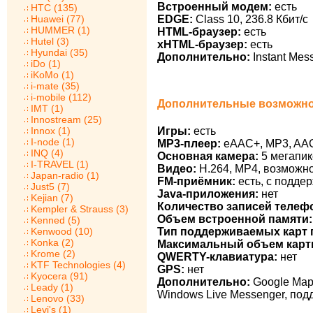
Встроенный модем:
есть
HTC (135)
Huawei (77)
EDGE:
Class 10, 236.8 Кбит/с
HUMMER (1)
HTML-браузер:
есть
Hutel (3)
xHTML-браузер:
есть
Hyundai (35)
Дополнительно:
Instant Mes
iDo (1)
iKoMo (1)
i-mate (35)
i-mobile (112)
Дополнительные возможно
IMT (1)
Innostream (25)
Innox (1)
Игры:
есть
I-node (1)
MP3-плеер:
eAAC+, MP3, AAC
INQ (4)
Основная камера:
5 мегапик
I-TRAVEL (1)
Видео:
H.264, MP4, возможно
Japan-radio (1)
FM-приёмник:
есть, с подде
Just5 (7)
Java-приложения:
нет
Kejian (7)
Количество записей телеф
Kempler & Strauss (3)
Объем встроенной памяти:
Kenned (5)
Kenwood (10)
Тип поддерживаемых карт 
Konka (2)
Максимальный объем карт
Krome (2)
QWERTY-клавиатура:
нет
KTF Technologies (4)
GPS:
нет
Kyocera (91)
Дополнительно:
Google Maps
Leady (1)
Windows Live Messenger, под
Lenovo (33)
Levi's (1)