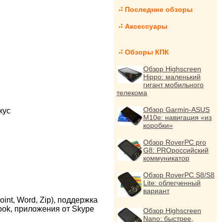
Последние обзоры
Аксессуары
Обзоры КПК
Обзор Highscreen
Hippo: маленький
гигант мобильного
телекома
Обзор Garmin-ASUS
кус
M10e: навигация «из
коробки»
Обзор RoverPC pro
G8: PROроссийский
коммуникатор
Обзор RoverPC S8/S8
Lite: облегченный
вариант
nt, Word, Zip), поддержка
ook, приложения от Skype
Обзор Highscreen
Nano: быстрее,