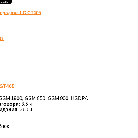
-продаже LG GT405
05
 GT405
GSM 1900, GSM 850, GSM 900, HSDPA
зговора:
3,5 ч
идания:
260 ч
блок