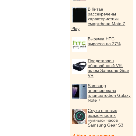
В Китае
рассекречены
характеристики
смартфона Moto Z
Play
Выручка HTC
выросла на 27%
Представлен
обновлённый VR-
шлем Samsung Gear
VR
Samsung
анонсировала
планшетофон Galaxy
Note 7
Слухи о новых
возможностях
«умных» часов
Samsung Gear S3
Новые материалы