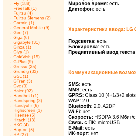
Мировое время:
есть
Fly (188)
FreeTalk (1)
Диктофон:
есть
Fujitsu (4)
Fujitsu Siemens (2)
Garmin (1)
General Mobile (9)
Характеристики ввода: LG 
Geo (7)
Giga (6)
Подсветка:
есть
Gigabyte (31)
Блокировка:
есть
Ginza (1)
Предиктивный ввод текста 
Giya (1)
GoldVish (15)
G-Plus (9)
Gresso (35)
Grundig (33)
Коммуникационные возмож
GSL (1)
GTran (3)
SMS:
есть
Gvc (3)
MMS:
есть
Haier (92)
GPRS:
Class 10 (4+1/3+2 slots
Handheld (1)
Handspring (3)
WAP:
2.0
Handyuhr (6)
Bluetooth:
2.0, A2DP
Highscreen (3)
Wi-Fi:
нет
Hisense (5)
Скорость:
HSDPA 3.6 Мбит/с
Hitachi (13)
Связь с ПК:
microUSB
HKC (4)
E-Mail:
есть
Hop-on (5)
ИК-порт:
нет
HP (27)