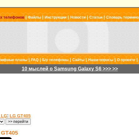
|
|
|
|
|
ых телефонов
Файлы
Инструкции
Новости
Статьи
Словарь термино
|
|
|
|
|
|
рифные планы
FAQ
Б/у телефоны
Сайты
Наши опросы
О проекте
10 мыслей о Samsung Galaxy S6 >>> >>
:
 LG
LG GT405
GT405