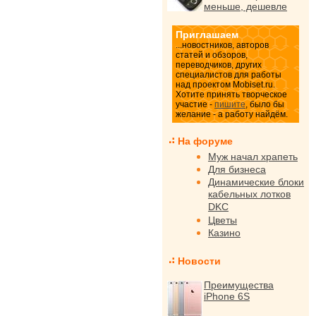
меньше, дешевле
Приглашаем
...новостников, авторов
статей и обзоров,
переводчиков, других
специалистов для работы
над проектом Mobiset.ru.
Хотите принять творческое
участие -
пишите
, было бы
желание - а работу найдём.
На форуме
Муж начал храпеть
Для бизнеса
Динамические блоки
кабельных лотков
DKC
Цветы
Казино
Новости
Преимущества
iPhone 6S