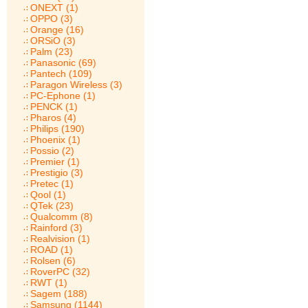
ONEXT (1)
OPPO (3)
Orange (16)
ORSiO (3)
Palm (23)
Panasonic (69)
Pantech (109)
Paragon Wireless (3)
PC-Ephone (1)
PENCK (1)
Pharos (4)
Philips (190)
Phoenix (1)
Possio (2)
Premier (1)
Prestigio (3)
Pretec (1)
Qool (1)
QTek (23)
Qualcomm (8)
Rainford (3)
Realvision (1)
ROAD (1)
Rolsen (6)
RoverPC (32)
RWT (1)
Sagem (188)
Samsung (1144)