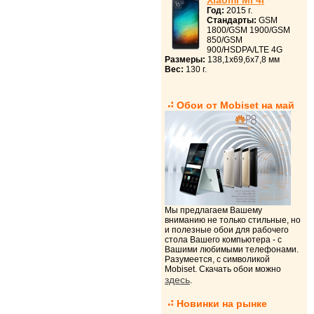
Xiaomi Mi 4i
Год:
2015 г.
Стандарты:
GSM
1800/GSM 1900/GSM
850/GSM
900/HSDPA/LTE 4G
Размеры:
138,1x69,6x7,8 мм
Вес:
130 г.
Обои от Mobiset на май
Мы предлагаем Вашему
вниманию не только стильные, но
и полезные обои для рабочего
стола Вашего компьютера - с
Вашими любимыми телефонами.
Разумеется, с символикой
Mobiset. Скачать обои можно
здесь
.
Новинки на рынке