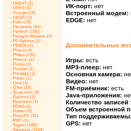
ONEXT (1)
ИК-порт:
нет
OPPO (3)
Встроенный модем:
Orange (16)
ORSiO (3)
EDGE:
нет
Palm (23)
Panasonic (69)
Pantech (109)
Paragon Wireless (3)
PC-Ephone (1)
Дополнительные воз
PENCK (1)
Pharos (4)
Philips (190)
Игры:
есть
Phoenix (1)
Possio (2)
MP3-плеер:
нет
Premier (1)
Основная камера:
не
Prestigio (3)
Pretec (1)
Видео:
нет
Qool (1)
FM-приёмник:
есть
QTek (23)
Qualcomm (8)
Java-приложения:
не
Rainford (3)
Количество записей 
Realvision (1)
ROAD (1)
Объем встроенной п
Rolsen (6)
Тип поддерживаемых
RoverPC (32)
RWT (1)
GPS:
нет
Sagem (188)
Samsung (1144)