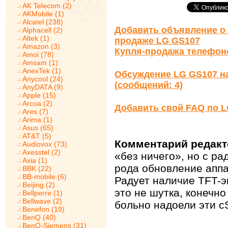
AK Telecom (2)
AKMobile (1)
Alcatel (238)
Добавить объявление о 
Alphacell (2)
Altek (1)
продаже LG GS107
Amazon (3)
Купля-продажа телефон
Amoi (78)
Amsam (1)
AnexTek (1)
Обсуждение LG GS107 н
Anycool (24)
(сообщений: 4)
AnyDATA (9)
Apple (15)
Arcoa (2)
Добавить свой FAQ по 
Ares (7)
Arima (1)
Asus (65)
AT&T (5)
Комментарий редакт
Audiovox (73)
Axesstel (2)
«без ничего», но с ра
Axia (1)
рода обновление апп
BBK (22)
BB-mobile (6)
Радует наличие TFT-э
Beijing (2)
это не шутка, конечно
Bellperre (1)
Bellwave (2)
больно надоели эти c
Benefon (19)
BenQ (40)
BenQ-Siemens (31)