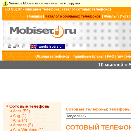
Читаешь Mobiset.ru - прими участие в форумах!
LG GS107 - описание телефона: каталог сотовых телефонов
|
|
|
Новинки
Каталог мобильных телефонов
Файлы
Инстр
|
|
|
Обзоры телефонов
Тарифные планы
FAQ
Б/у те
10 мыслей о S
Сотовые телефоны
:
Сотовые телефоны
телефоны
Acer (59)
Aeg (1)
Airis (4)
Airness (5)
СОТОВЫЙ ТЕЛЕФОН
Airo Wireless (1)