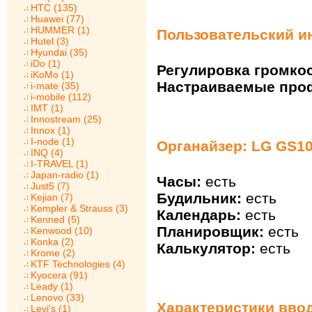
HTC (135)
Huawei (77)
HUMMER (1)
Пользовательский и
Hutel (3)
Hyundai (35)
iDo (1)
Регулировка громкос
iKoMo (1)
Настраиваемые про
i-mate (35)
i-mobile (112)
IMT (1)
Innostream (25)
Innox (1)
I-node (1)
Органайзер: LG GS1
INQ (4)
I-TRAVEL (1)
Japan-radio (1)
Часы:
есть
Just5 (7)
Будильник:
есть
Kejian (7)
Kempler & Strauss (3)
Календарь:
есть
Kenned (5)
Планировщик:
есть
Kenwood (10)
Konka (2)
Калькулятор:
есть
Krome (2)
KTF Technologies (4)
Kyocera (91)
Leady (1)
Lenovo (33)
Характеристики вво
Levi's (1)