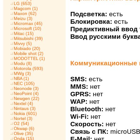
LG (653)
Magcom (1)
Подсветка:
есть
Maxon (62)
Meizu (3)
Блокировка:
есть
Micromax (45)
Предиктивный ввод т
Microsoft (10)
Mitac (15)
Ввод русскими букв
Mitsubishi (39)
Mivvy (5)
Mobiado (20)
Mobile shot (2)
MODOTTEL (1)
Коммуникационные 
Modu (8)
Motorola (593)
MWg (3)
SMS:
есть
NBA (1)
NEC (105)
MMS:
нет
Neonode (3)
GPRS:
нет
NeoPoint (4)
Newgen (22)
WAP:
нет
Nextel (4)
Bluetooth:
нет
Nintaus (3)
Nokia (601)
Wi-Fi:
нет
Nortel (3)
Скорость:
нет
O2 (54)
Okwap (6)
Связь с ПК:
microUS
Olive (35)
E-Mail:
нет
Onda (15)