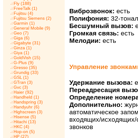
Fly (188)
FreeTalk (1)
Виброзвонок:
есть
Fujitsu (4)
Полифония:
32-тонал
Fujitsu Siemens (2)
Garmin (1)
Бесшумный вызов:
е
General Mobile (9)
Громкая связь:
есть
Geo (7)
Giga (6)
Мелодии:
есть
Gigabyte (31)
Ginza (1)
Giya (1)
GoldVish (15)
G-Plus (9)
Управление звонкам
Gresso (35)
Grundig (33)
GSL (1)
Удержание вызова:
е
GTran (3)
Gvc (3)
Переадресация вызо
Haier (92)
Определение номера
Handheld (1)
Handspring (3)
Дополнительно:
журн
Handyuhr (6)
автоматическое запо
Highscreen (3)
Hisense (5)
входящих/исходящих/
Hitachi (13)
звонков
HKC (4)
Hop-on (5)
HP (27)