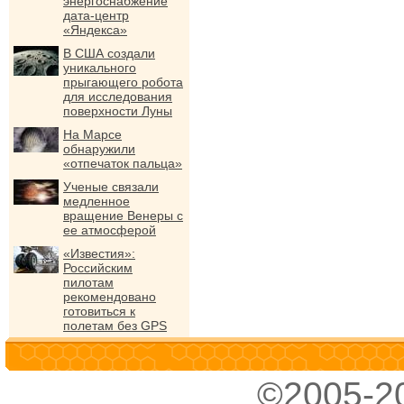
энергоснабжение
дата-центр
«Яндекса»
В США создали
уникального
прыгающего робота
для исследования
поверхности Луны
На Марсе
обнаружили
«отпечаток пальца»
Ученые связали
медленное
вращение Венеры с
ее атмосферой
«Известия»:
Российским
пилотам
рекомендовано
готовиться к
полетам без GPS
©2005-2