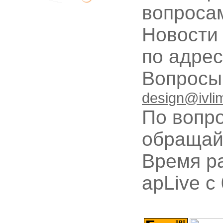
вопроса
Новости
по адре
Вопрос
design@ivli
По вопр
обращай
Время ра
apLive c