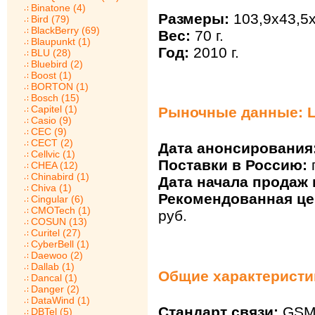
Binatone (4)
Размеры:
103,9x43,5
Bird (79)
BlackBerry (69)
Вес:
70 г.
Blaupunkt (1)
Год:
2010 г.
BLU (28)
Bluebird (2)
Boost (1)
BORTON (1)
Bosch (15)
Capitel (1)
Рыночные данные: 
Casio (9)
CEC (9)
CECT (2)
Дата анонсирования
Cellvic (1)
Поставки в Россию:
CHEA (12)
Chinabird (1)
Дата начала продаж 
Chiva (1)
Рекомендованная цен
Cingular (6)
CMOTech (1)
руб.
COSUN (13)
Curitel (27)
CyberBell (1)
Daewoo (2)
Dallab (1)
Общие характеристи
Dancal (1)
Danger (2)
DataWind (1)
Стандарт связи:
GSM 
DBTel (5)