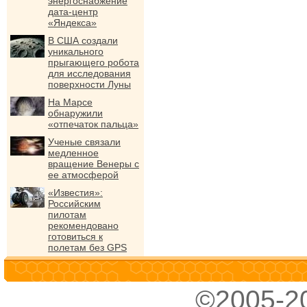
энергоснабжение
дата-центр
«Яндекса»
В США создали
уникального
прыгающего робота
для исследования
поверхности Луны
На Марсе
обнаружили
«отпечаток пальца»
Ученые связали
медленное
вращение Венеры с
ее атмосферой
«Известия»:
Российским
пилотам
рекомендовано
готовиться к
полетам без GPS
©2005-2