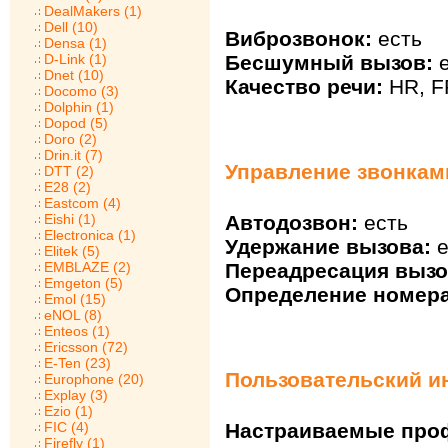
DealMakers (1)
Dell (10)
Виброзвонок:
есть
Densa (1)
Бесшумный вызов:
е
D-Link (1)
Dnet (10)
Качество речи:
HR, F
Docomo (3)
Dolphin (1)
Dopod (5)
Doro (2)
Drin.it (7)
Управление звонкам
DTT (2)
E28 (2)
Eastcom (4)
Eishi (1)
Автодозвон:
есть
Electronica (1)
Удержание вызова:
е
Elitek (5)
EMBLAZE (2)
Переадресация вызо
Emgeton (5)
Определение номера
Emol (15)
eNOL (8)
Enteos (1)
Ericsson (72)
E-Ten (23)
Пользовательский и
Europhone (20)
Explay (3)
Ezio (1)
FIC (4)
Настраиваемые про
Firefly (1)