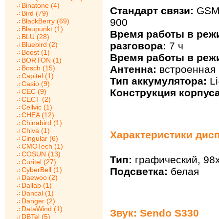
Binatone (4)
Стандарт связи:
GSM 
Bird (79)
900
BlackBerry (69)
Blaupunkt (1)
Время работы в реж
BLU (28)
разговора:
7 ч
Bluebird (2)
Boost (1)
Время работы в реж
BORTON (1)
Антенна:
встроенная
Bosch (15)
Capitel (1)
Тип аккумулятора:
Li
Casio (9)
Конструкция корпуса
CEC (9)
CECT (2)
Cellvic (1)
CHEA (12)
Chinabird (1)
Chiva (1)
Характеристики дисп
Cingular (6)
CMOTech (1)
COSUN (13)
Тип:
графический, 98х
Curitel (27)
Подсветка:
белая
CyberBell (1)
Daewoo (2)
Dallab (1)
Dancal (1)
Danger (2)
DataWind (1)
Звук: Sendo S330
DBTel (5)