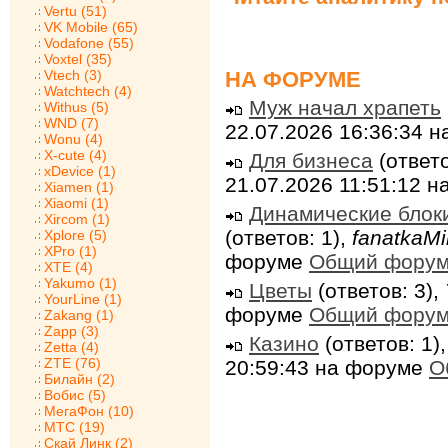
Vertu (51)
VK Mobile (65)
Vodafone (55)
Voxtel (35)
НА ФОРУМЕ
Vtech (3)
Watchtech (4)
Муж начал храпеть
Withus (5)
WND (7)
22.07.2026 16:36:34 
Wonu (4)
X-cute (4)
Для бизнеса
(ответо
xDevice (1)
21.07.2026 11:51:12 
Xiamen (1)
Xiaomi (1)
Динамические блок
Xircom (1)
(ответов: 1),
fanatkaMi
Xplore (5)
XPro (1)
форуме
Общий фору
XTE (4)
Yakumo (1)
Цветы
(ответов: 3),
YourLine (1)
форуме
Общий фору
Zakang (1)
Zapp (3)
Казино
(ответов: 1)
Zetta (4)
ZTE (76)
20:59:43 на форуме
О
Билайн (2)
Вобис (5)
МегаФон (10)
МТС (19)
Скай Линк (2)