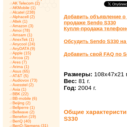
AK Telecom (2)
AKMobile (1)
Alcatel (238)
Добавить объявление о 
Alphacell (2)
Altek (1)
продаже Sendo S330
Amazon (3)
Купля-продажа телефон
Amoi (78)
Amsam (1)
AnexTek (1)
Обсудить Sendo S330 н
Anycool (24)
AnyDATA (9)
Apple (15)
Добавить свой FAQ по S
Arcoa (2)
Ares (7)
Arima (1)
Asus (65)
Размеры:
108x47x21 
AT&T (5)
Вес:
81 г.
Audiovox (73)
Axesstel (2)
Год:
2004 г.
Axia (1)
BBK (22)
BB-mobile (6)
Beijing (2)
Bellperre (1)
Общие характеристи
Bellwave (2)
Benefon (19)
S330
BenQ (40)
BenQ-Siemens (31)