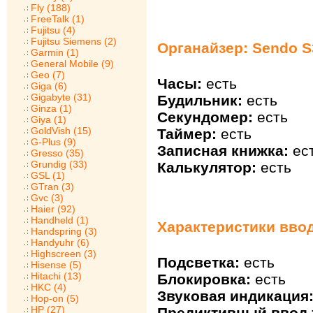
Fly (188)
FreeTalk (1)
Fujitsu (4)
Fujitsu Siemens (2)
Органайзер: Sendo S
Garmin (1)
General Mobile (9)
Geo (7)
Часы:
есть
Giga (6)
Gigabyte (31)
Будильник:
есть
Ginza (1)
Секундомер:
есть
Giya (1)
GoldVish (15)
Таймер:
есть
G-Plus (9)
Записная книжка:
ес
Gresso (35)
Grundig (33)
Калькулятор:
есть
GSL (1)
GTran (3)
Gvc (3)
Haier (92)
Handheld (1)
Характеристики ввод
Handspring (3)
Handyuhr (6)
Highscreen (3)
Подсветка:
есть
Hisense (5)
Hitachi (13)
Блокировка:
есть
HKC (4)
Звуковая индикация
Hop-on (5)
HP (27)
Предиктивный ввод т