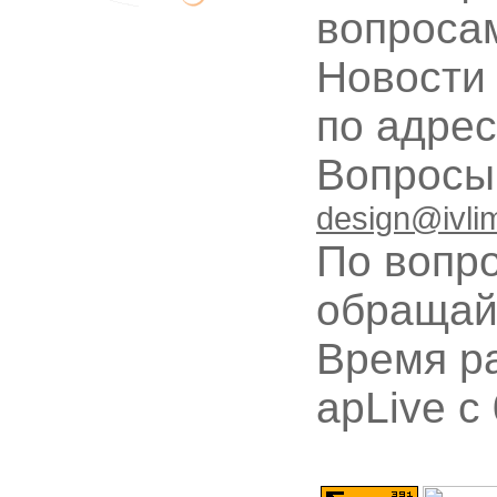
вопроса
Новости
по адре
Вопрос
design@ivli
По вопр
обращай
Время ра
apLive c