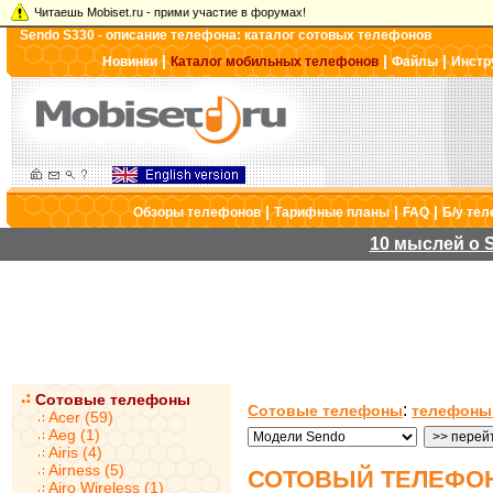
Читаешь Mobiset.ru - прими участие в форумах!
Sendo S330 - описание телефона: каталог сотовых телефонов
|
|
|
Новинки
Каталог мобильных телефонов
Файлы
Инстр
|
|
|
Обзоры телефонов
Тарифные планы
FAQ
Б/у те
10 мыслей о S
Сотовые телефоны
:
Сотовые телефоны
телефоны
Acer (59)
Aeg (1)
Airis (4)
Airness (5)
СОТОВЫЙ ТЕЛЕФОН
Airo Wireless (1)