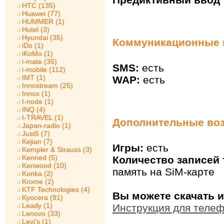
HTC (135)
Huawei (77)
HUMMER (1)
Hutel (3)
Hyundai (35)
Коммуникационные в
iDo (1)
iKoMo (1)
i-mate (35)
SMS:
есть
i-mobile (112)
IMT (1)
WAP:
есть
Innostream (25)
Innox (1)
I-node (1)
INQ (4)
I-TRAVEL (1)
Дополнительные воз
Japan-radio (1)
Just5 (7)
Kejian (7)
Игры:
есть
Kempler & Strauss (3)
Kenned (5)
Количество записей 
Kenwood (10)
память на SiM-карте
Konka (2)
Krome (2)
KTF Technologies (4)
Вы можете скачать и
Kyocera (91)
Leady (1)
Инструкция для теле
Lenovo (33)
Levi's (1)