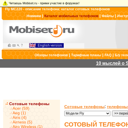
Читаешь Mobiset.ru - прими участие в форумах!
Fly MC220 - описание телефона: каталог сотовых телефонов
|
|
|
Новинки
Каталог мобильных телефонов
Файлы
Инстр
|
|
|
Обзоры телефонов
Тарифные планы
FAQ
Б/у те
10 мыслей о S
Сотовые телефоны
:
Сотовые телефоны
телефоны 
Acer (59)
Aeg (1)
Airis (4)
Airness (5)
СОТОВЫЙ ТЕЛЕФОН
Airo Wireless (1)