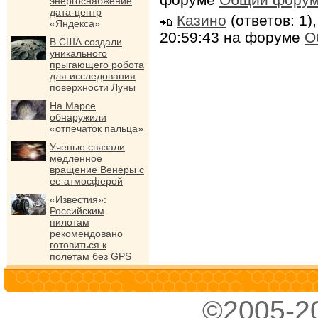
энергоснабжение
дата-центр
Казино
(ответов: 1)
«Яндекса»
20:59:43 на форуме
О
В США создали
уникального
прыгающего робота
для исследования
поверхности Луны
На Марсе
обнаружили
«отпечаток пальца»
Ученые связали
медленное
вращение Венеры с
ее атмосферой
«Известия»:
Российским
пилотам
рекомендовано
готовиться к
полетам без GPS
©2005-2