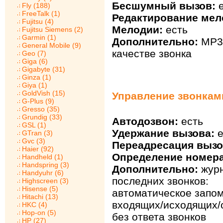
Бесшумный вызов:
е
Fly (188)
FreeTalk (1)
Редактирование мел
Fujitsu (4)
Мелодии:
есть
Fujitsu Siemens (2)
Garmin (1)
Дополнительно:
MP3
General Mobile (9)
качестве звонка
Geo (7)
Giga (6)
Gigabyte (31)
Ginza (1)
Giya (1)
GoldVish (15)
Управление звонками
G-Plus (9)
Gresso (35)
Grundig (33)
Автодозвон:
есть
GSL (1)
Удержание вызова:
е
GTran (3)
Gvc (3)
Переадресация вызо
Haier (92)
Определение номера
Handheld (1)
Handspring (3)
Дополнительно:
жур
Handyuhr (6)
последних звонков:
Highscreen (3)
Hisense (5)
автоматическое запо
Hitachi (13)
входящих/исходящих/
HKC (4)
Hop-on (5)
без ответа звонков
HP (27)