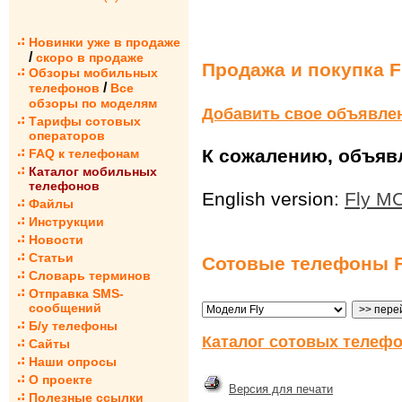
Новинки уже в продаже
/
скоро в продаже
Продажа и покупка F
Обзоры мобильных
/
телефонов
Все
обзоры по моделям
Добавить свое объявле
Тарифы сотовых
операторов
К сожалению, объявл
FAQ к телефонам
Каталог мобильных
телефонов
English version:
Fly M
Файлы
Инструкции
Новости
Статьи
Сотовые телефоны F
Словарь терминов
Отправка SMS-
сообщений
Б/у телефоны
Каталог сотовых телефо
Сайты
Наши опросы
О проекте
Версия для печати
Полезные ссылки