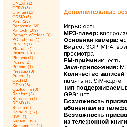
ONEXT (1)
OPPO (3)
Дополнительные воз
Orange (16)
ORSiO (3)
Palm (23)
Игры:
есть
Panasonic (69)
Pantech (109)
MP3-плеер:
воспроиз
Paragon Wireless (3)
Основная камера:
ес
PC-Ephone (1)
PENCK (1)
Видео:
3GP, MP4, воз
Pharos (4)
просмотра
Philips (190)
Phoenix (1)
FM-приёмник:
есть
Possio (2)
Java-приложения:
MI
Premier (1)
Prestigio (3)
Количество записей 
Pretec (1)
память на SiM-карте
Qool (1)
QTek (23)
Тип поддерживаемых
Qualcomm (8)
GPS:
нет
Rainford (3)
Realvision (1)
Возможность присв
ROAD (1)
абонентам из телефо
Rolsen (6)
RoverPC (32)
Возможность присво
RWT (1)
из телефонной книги
Sagem (188)
Samsung (1144)