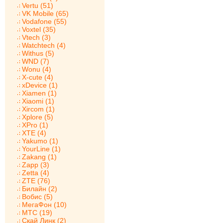
Vertu (51)
VK Mobile (65)
Vodafone (55)
Voxtel (35)
Vtech (3)
Watchtech (4)
Withus (5)
WND (7)
Wonu (4)
X-cute (4)
xDevice (1)
Xiamen (1)
Xiaomi (1)
Xircom (1)
Xplore (5)
XPro (1)
XTE (4)
Yakumo (1)
YourLine (1)
Zakang (1)
Zapp (3)
Zetta (4)
ZTE (76)
Билайн (2)
Вобис (5)
МегаФон (10)
МТС (19)
Скай Линк (2)