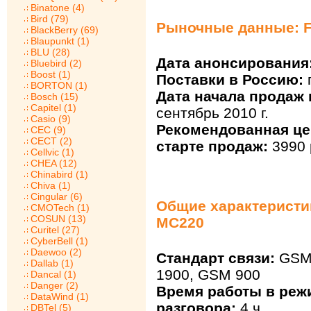
Binatone (4)
Bird (79)
Рыночные данные: F
BlackBerry (69)
Blaupunkt (1)
BLU (28)
Дата анонсирования
Bluebird (2)
Boost (1)
Поставки в Россию:
BORTON (1)
Дата начала продаж 
Bosch (15)
Capitel (1)
сентябрь 2010 г.
Casio (9)
Рекомендованная це
CEC (9)
CECT (2)
старте продаж:
3990 
Cellvic (1)
CHEA (12)
Chinabird (1)
Chiva (1)
Cingular (6)
Общие характеристик
CMOTech (1)
COSUN (13)
MC220
Curitel (27)
CyberBell (1)
Daewoo (2)
Стандарт связи:
GSM 
Dallab (1)
1900, GSM 900
Dancal (1)
Danger (2)
Время работы в реж
DataWind (1)
разговора:
4 ч
DBTel (5)