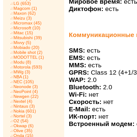
Мировое время:
ест
LG (653)
Диктофон:
есть
Magcom (1)
Maxon (62)
Meizu (3)
Micromax (45)
Microsoft (10)
Mitac (15)
Коммуникационные в
Mitsubishi (39)
Mivvy (5)
Mobiado (20)
SMS:
есть
Mobile shot (2)
EMS:
есть
MODOTTEL (1)
Modu (8)
MMS:
есть
Motorola (593)
GPRS:
Class 12 (4+1/3
MWg (3)
NBA (1)
WAP:
2.0
NEC (105)
Bluetooth:
2.0
Neonode (3)
NeoPoint (4)
Wi-Fi:
нет
Newgen (22)
Скорость:
нет
Nextel (4)
Nintaus (3)
E-Mail:
есть
Nokia (601)
ИК-порт:
нет
Nortel (3)
O2 (54)
Встроенный модем:
Okwap (6)
Olive (35)
Onda (15)