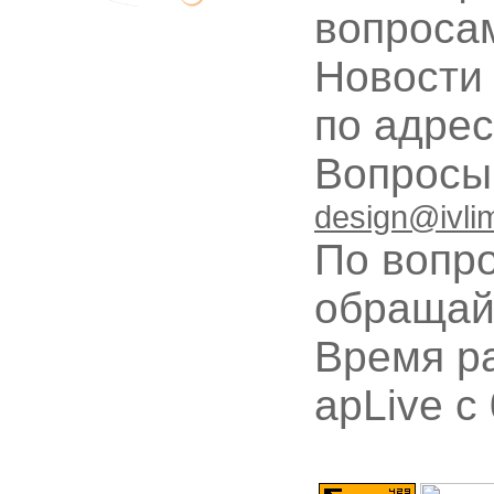
вопроса
Новости
по адре
Вопрос
design@ivli
По вопр
обращай
Время ра
apLive c