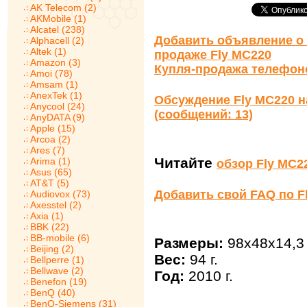
AK Telecom (2)
AKMobile (1)
Alcatel (238)
Добавить объявление о 
Alphacell (2)
Altek (1)
продаже Fly MC220
Amazon (3)
Купля-продажа телефон
Amoi (78)
Amsam (1)
AnexTek (1)
Обсуждение Fly MC220 
Anycool (24)
(сообщений: 13)
AnyDATA (9)
Apple (15)
Arcoa (2)
Ares (7)
Читайте
Arima (1)
обзор Fly MC2
Asus (65)
AT&T (5)
Добавить свой FAQ по F
Audiovox (73)
Axesstel (2)
Axia (1)
BBK (22)
BB-mobile (6)
Размеры:
98x48x14,3
Beijing (2)
Вес:
94 г.
Bellperre (1)
Bellwave (2)
Год:
2010 г.
Benefon (19)
BenQ (40)
BenQ-Siemens (31)