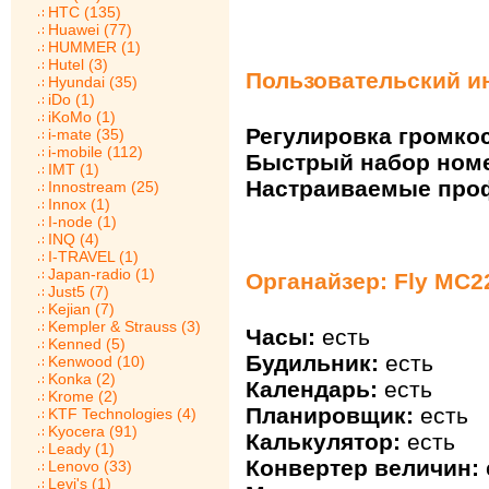
HTC (135)
Huawei (77)
HUMMER (1)
Hutel (3)
Пользовательский и
Hyundai (35)
iDo (1)
iKoMo (1)
Регулировка громкос
i-mate (35)
i-mobile (112)
Быстрый набор ном
IMT (1)
Настраиваемые про
Innostream (25)
Innox (1)
I-node (1)
INQ (4)
I-TRAVEL (1)
Japan-radio (1)
Органайзер: Fly MC2
Just5 (7)
Kejian (7)
Kempler & Strauss (3)
Часы:
есть
Kenned (5)
Будильник:
есть
Kenwood (10)
Konka (2)
Календарь:
есть
Krome (2)
Планировщик:
есть
KTF Technologies (4)
Kyocera (91)
Калькулятор:
есть
Leady (1)
Конвертер величин:
Lenovo (33)
Levi's (1)