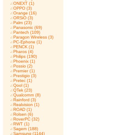
ONEXT (1)
OPPO (3)
Orange (16)
ORSiO (3)
Palm (23)
Panasonic (69)
Pantech (109)
Paragon Wireless (3)
PC-Ephone (1)
PENCK (1)
Pharos (4)
Philips (190)
Phoenix (1)
Possio (2)
Premier (1)
Prestigio (3)
Pretec (1)
Qool (1)
QTek (23)
Qualcomm (8)
Rainford (3)
Realvision (1)
ROAD (1)
Rolsen (6)
RoverPC (32)
RWT (1)
Sagem (188)
Samsung (1144)