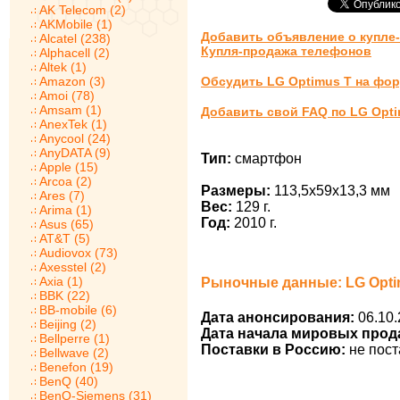
AK Telecom (2)
AKMobile (1)
Добавить объявление о купле
Alcatel (238)
Купля-продажа телефонов
Alphacell (2)
Altek (1)
Amazon (3)
Обсудить LG Optimus T на фо
Amoi (78)
Amsam (1)
Добавить свой FAQ по LG Opti
AnexTek (1)
Anycool (24)
AnyDATA (9)
Тип:
смартфон
Apple (15)
Arcoa (2)
Размеры:
113,5x59x13,3 мм
Ares (7)
Вес:
129 г.
Arima (1)
Год:
2010 г.
Asus (65)
AT&T (5)
Audiovox (73)
Axesstel (2)
Axia (1)
Рыночные данные: LG Opti
BBK (22)
BB-mobile (6)
Дата анонсирования:
06.10.
Beijing (2)
Дата начала мировых прод
Bellperre (1)
Поставки в Россию:
не пост
Bellwave (2)
Benefon (19)
BenQ (40)
BenQ-Siemens (31)