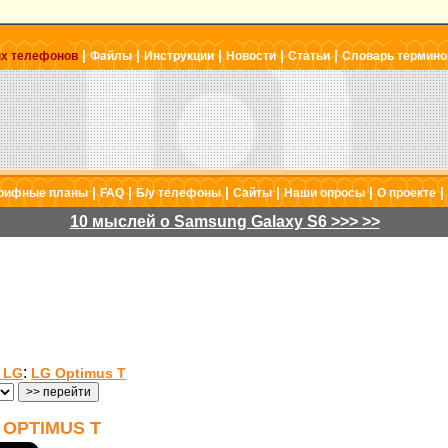
|
|
|
|
|
ых телефонов
Файлы
Инструкции
Новости
Статьи
Словарь термино
|
|
|
|
|
|
рифные планы
FAQ
Б/у телефоны
Сайты
Наши опросы
О проекте
10 мыслей о Samsung Galaxy S6 >>> >>
:
 LG
LG Optimus T
OPTIMUS T