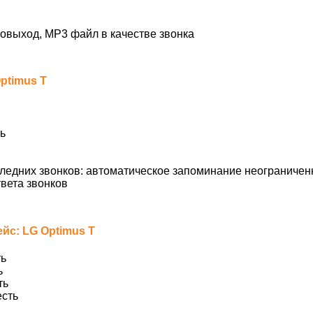
овыход, MP3 файл в качестве звонка
ptimus T
ь
ледних звонков: автоматическое запоминание неограничен
вета звонков
йс: LG Optimus T
ь
ь
ть
сть