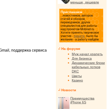
меньше, дешевле
Приглашаем
...новостников, авторов
статей и обзоров,
переводчиков, других
специалистов для работы
над проектом Mobiset.ru.
Хотите принять творческое
участие -
пишите
, было бы
желание - а работу найдём.
На форуме
Gmail, поддержка сервиса
Муж начал храпеть
Для бизнеса
Динамические блоки
кабельных лотков
DKC
Цветы
Казино
Новости
Преимущества
iPhone 6S