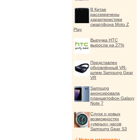
В Китае
рассекречены
характеристики
смартфона Moto Z
Play
Выручка HTC
выросла на 27%
Представлен
обновлённый VR-
шлем Samsung Gear
VR
Samsung
анонсировала
планшетофон Galaxy
Note 7
Слухи о новых
возможностях
«умных» часов
Samsung Gear S3
Новые материалы