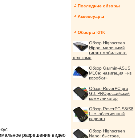
Последние обзоры
Аксессуары
Обзоры КПК
Обзор Highscreen
Hippo: маленький
гигант мобильного
телекома
Обзор Garmin-ASUS
M10e: навигация «из
коробки»
Обзор RoverPC pro
G8: PROроссийский
коммуникатор
Обзор RoverPC S8/S8
Lite: облегченный
вариант
окус
Обзор Highscreen
симальное разрешение видео
Nano: быстрее,