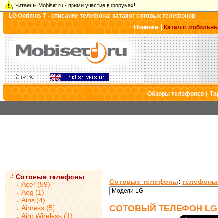
Читаешь Mobiset.ru - прими участие в форумах!
LG Optimus T - описание телефона: каталог сотовых телефонов
|
Новинки
Каталог мобильн
|
Обзоры телефонов
Та
Сотовые телефоны
:
Сотовые телефоны
телефоны
Acer (59)
Aeg (1)
Airis (4)
СОТОВЫЙ ТЕЛЕФОН LG 
Airness (5)
Airo Wireless (1)