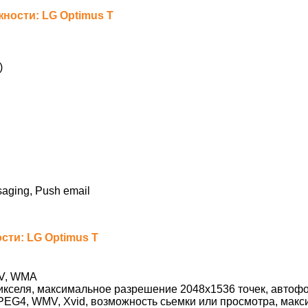
ости: LG Optimus T
)
saging, Push email
ти: LG Optimus T
V, WMA
икселя, максимальное разрешение 2048х1536 точек, автоф
MPEG4, WMV, Xvid, возможность сьемки или просмотра, мак