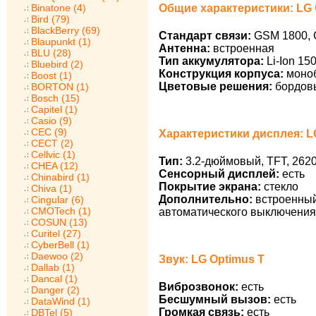
Общие характеристики: LG 
Binatone (4)
Bird (79)
BlackBerry (69)
Стандарт связи:
GSM 1800, 
Blaupunkt (1)
Антенна:
встроенная
BLU (28)
Тип аккумулятора:
Li-Ion 15
Bluebird (2)
Конструкция корпуса:
моно
Boost (1)
Цветовые решения:
бордовы
BORTON (1)
Bosch (15)
Capitel (1)
Casio (9)
CEC (9)
Характеристики дисплея: L
CECT (2)
Cellvic (1)
Тип:
3.2-дюймовый, TFT, 2620
CHEA (12)
Сенсорный дисплей:
есть
Chinabird (1)
Покрытие экрана:
стекло
Chiva (1)
Дополнительно:
встроенный
Cingular (6)
CMOTech (1)
автоматического выключения
COSUN (13)
Curitel (27)
CyberBell (1)
Daewoo (2)
Звук: LG Optimus T
Dallab (1)
Dancal (1)
Виброзвонок:
есть
Danger (2)
Бесшумный вызов:
есть
DataWind (1)
Громкая связь:
есть
DBTel (5)