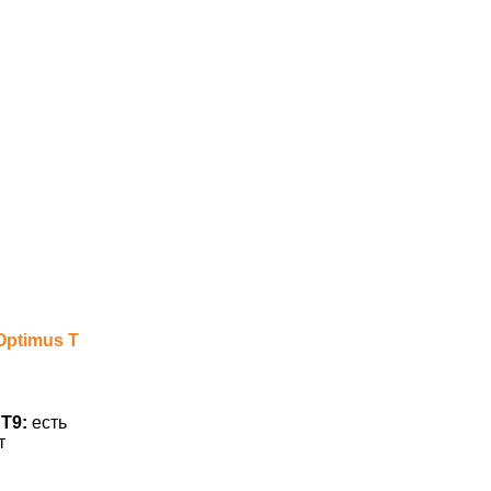
Optimus T
Т9:
есть
т