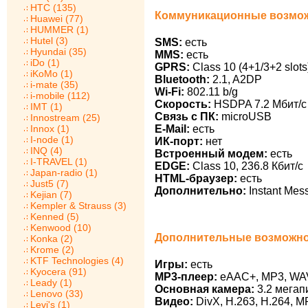
HTC (135)
Коммуникационные возможн
Huawei (77)
HUMMER (1)
Hutel (3)
SMS:
есть
Hyundai (35)
MMS:
есть
iDo (1)
GPRS:
Class 10 (4+1/3+2 slots
iKoMo (1)
Bluetooth:
2.1, A2DP
i-mate (35)
Wi-Fi:
802.11 b/g
i-mobile (112)
Скорость:
HSDPA 7.2 Мбит/с
IMT (1)
Связь с ПК:
microUSB
Innostream (25)
Innox (1)
E-Mail:
есть
I-node (1)
ИК-порт:
нет
INQ (4)
Встроенный модем:
есть
I-TRAVEL (1)
EDGE:
Class 10, 236.8 Кбит/с
Japan-radio (1)
HTML-браузер:
есть
Just5 (7)
Дополнительно:
Instant Mes
Kejian (7)
Kempler & Strauss (3)
Kenned (5)
Kenwood (10)
Дополнительные возможнос
Konka (2)
Krome (2)
KTF Technologies (4)
Игры:
есть
Kyocera (91)
MP3-плеер:
eAAC+, MP3, WA
Leady (1)
Основная камера:
3.2 мегап
Lenovo (33)
Видео:
DivX, H.263, H.264, 
Levi's (1)