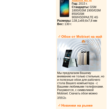
Xiaomi Mi 4i
Год:
2015 г.
Стандарты:
GSM
1800/GSM 1900/GSM
850/GSM
900/HSDPA/LTE 4G
Размеры:
138,1x69,6x7,8 мм
Вес:
130 г.
Обои от Mobiset на май
Мы предлагаем Вашему
вниманию не только стильные, но
и полезные обои для рабочего
стола Вашего компьютера - с
Вашими любимыми телефонами.
Разумеется, с символикой
Mobiset. Скачать обои можно
здесь
.
Новинки на рынке