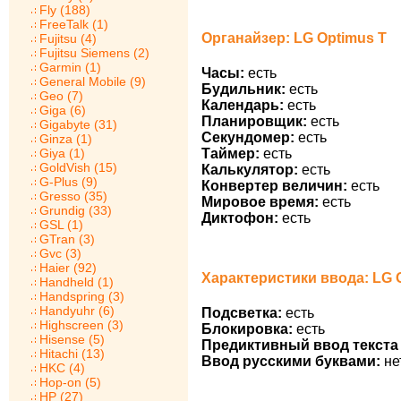
Fly (188)
FreeTalk (1)
Органайзер: LG Optimus T
Fujitsu (4)
Fujitsu Siemens (2)
Garmin (1)
Часы:
есть
General Mobile (9)
Будильник:
есть
Geo (7)
Календарь:
есть
Giga (6)
Планировщик:
есть
Gigabyte (31)
Секундомер:
есть
Ginza (1)
Таймер:
есть
Giya (1)
GoldVish (15)
Калькулятор:
есть
G-Plus (9)
Конвертер величин:
есть
Gresso (35)
Мировое время:
есть
Grundig (33)
Диктофон:
есть
GSL (1)
GTran (3)
Gvc (3)
Haier (92)
Характеристики ввода: LG 
Handheld (1)
Handspring (3)
Handyuhr (6)
Подсветка:
есть
Highscreen (3)
Блокировка:
есть
Hisense (5)
Предиктивный ввод текста 
Hitachi (13)
Ввод русскими буквами:
не
HKC (4)
Hop-on (5)
HP (27)