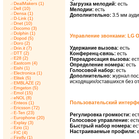
DealMakers (1)
Загрузка мелодий:
есть
Dell (10)
Мелодии:
есть
Densa (1)
Дополнительно:
3.5 мм ауди
D-Link (1)
Dnet (10)
Docomo (3)
Dolphin (1)
Управление звонками: LG O
Dopod (5)
Doro (2)
Удержание вызова:
есть
Drin.it (7)
DTT (2)
Конференц-связь:
есть
E28 (2)
Переадресация вызова:
ест
Eastcom (4)
Определение номера:
есть
Eishi (1)
Голосовой набор:
есть
Electronica (1)
Дополнительно:
журнал пос
Elitek (5)
исходящих/оставшихся без от
EMBLAZE (2)
Emgeton (5)
Emol (15)
eNOL (8)
Пользовательский интерфе
Enteos (1)
Ericsson (72)
E-Ten (23)
Регулировка громкости:
ест
Europhone (20)
Голосовое управление:
ест
Explay (3)
Быстрый набор номера:
ес
Ezio (1)
Настраиваемые профили:
е
FIC (4)
Firefly (1)