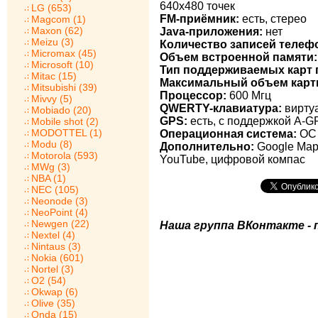
640х480 точек
LG (653)
FM-приёмник:
есть, стерео
Magcom (1)
Maxon (62)
Java-приложения:
нет
Meizu (3)
Количество записей телеф
Micromax (45)
Объем встроенной памяти:
Microsoft (10)
Тип поддерживаемых карт 
Mitac (15)
Максимальный объем карт
Mitsubishi (39)
Процессор:
600 Мгц
Mivvy (5)
QWERTY-клавиатура:
виртуа
Mobiado (20)
GPS:
есть, с поддержкой A-G
Mobile shot (2)
MODOTTEL (1)
Операционная система:
ОС 
Modu (8)
Дополнительно:
Google Maps
Motorola (593)
YouTube, цифровой компас
MWg (3)
NBA (1)
NEC (105)
Neonode (3)
NeoPoint (4)
Newgen (22)
Наша группа ВКонтакте - 
Nextel (4)
Nintaus (3)
Nokia (601)
Nortel (3)
O2 (54)
Okwap (6)
Olive (35)
Onda (15)