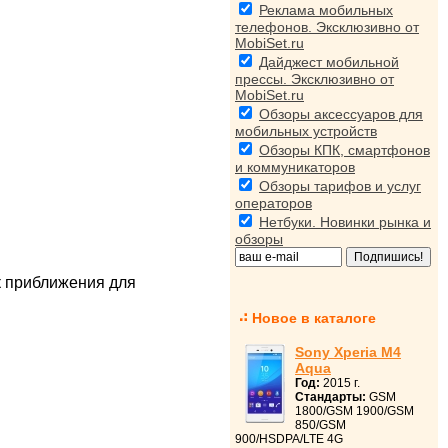
Реклама мобильных
телефонов. Эксклюзивно от
MobiSet.ru
Дайджест мобильной
прессы. Эксклюзивно от
MobiSet.ru
Обзоры аксессуаров для
мобильных устройств
Обзоры КПК, смартфонов
и коммуникаторов
Обзоры тарифов и услуг
операторов
Нетбуки. Новинки рынка и
обзоры
к приближения для
Новое в каталоге
Sony Xperia M4
Aqua
Год:
2015 г.
Стандарты:
GSM
1800/GSM 1900/GSM
850/GSM
900/HSDPA/LTE 4G