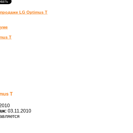
-продаже LG Optimus T
руме
mus T
mus T
2010
аж:
03.11.2010
авляется