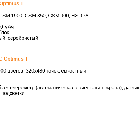
Optimus T
GSM 1900, GSM 850, GSM 900, HSDPA
00 мАч
блок
й, серебристый
G Optimus T
00 цветов, 320х480 точек, ёмкостный
 акселерометр (автоматическая ориентация экрана), датчи
 подсветки