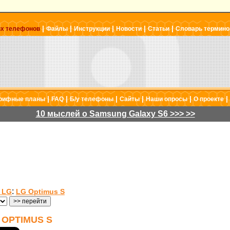
|
|
|
|
|
ых телефонов
Файлы
Инструкции
Новости
Статьи
Словарь термино
|
|
|
|
|
|
рифные планы
FAQ
Б/у телефоны
Сайты
Наши опросы
О проекте
10 мыслей о Samsung Galaxy S6 >>> >>
:
 LG
LG Optimus S
OPTIMUS S