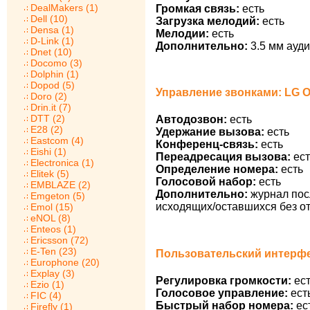
DealMakers (1)
Громкая связь:
есть
Dell (10)
Загрузка мелодий:
есть
Densa (1)
Мелодии:
есть
D-Link (1)
Дополнительно:
3.5 мм ауди
Dnet (10)
Docomo (3)
Dolphin (1)
Dopod (5)
Управление звонками: LG O
Doro (2)
Drin.it (7)
DTT (2)
Автодозвон:
есть
E28 (2)
Удержание вызова:
есть
Eastcom (4)
Конференц-связь:
есть
Eishi (1)
Переадресация вызова:
ест
Electronica (1)
Определение номера:
есть
Elitek (5)
Голосовой набор:
есть
EMBLAZE (2)
Дополнительно:
журнал пос
Emgeton (5)
исходящих/оставшихся без от
Emol (15)
eNOL (8)
Enteos (1)
Ericsson (72)
E-Ten (23)
Пользовательский интерфе
Europhone (20)
Explay (3)
Регулировка громкости:
ест
Ezio (1)
Голосовое управление:
ест
FIC (4)
Быстрый набор номера:
ес
Firefly (1)