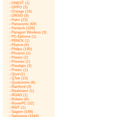
ONEXT (1)
OPPO (3)
Orange (16)
ORSiO (3)
Palm (23)
Panasonic (69)
Pantech (109)
Paragon Wireless (3)
PC-Ephone (1)
PENCK (1)
Pharos (4)
Philips (190)
Phoenix (1)
Possio (2)
Premier (1)
Prestigio (3)
Pretec (1)
Qool (1)
QTek (23)
Qualcomm (8)
Rainford (3)
Realvision (1)
ROAD (1)
Rolsen (6)
RoverPC (32)
RWT (1)
Sagem (188)
Samsung (1144)