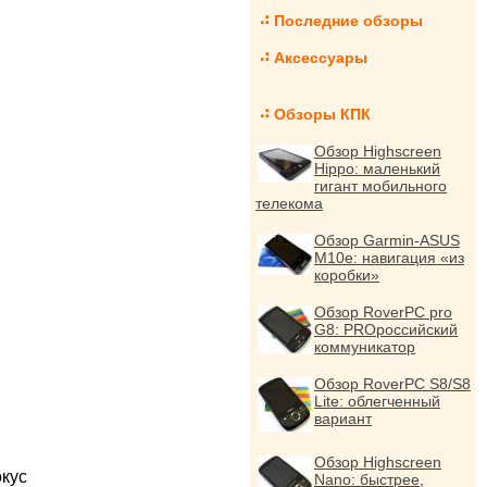
Последние обзоры
Аксессуары
Обзоры КПК
Обзор Highscreen
Hippo: маленький
гигант мобильного
телекома
Обзор Garmin-ASUS
M10e: навигация «из
коробки»
Обзор RoverPC pro
G8: PROроссийский
коммуникатор
Обзор RoverPC S8/S8
Lite: облегченный
вариант
Обзор Highscreen
окус
Nano: быстрее,