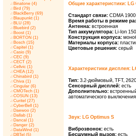
Общие характеристики: LG 
Binatone (4)
Bird (79)
BlackBerry (69)
Стандарт связи:
CDMA 1900,
Blaupunkt (1)
Время работы в режиме ра
BLU (28)
Антенна:
встроенная
Bluebird (2)
Тип аккумулятора:
Li-Ion 15
Boost (1)
Конструкция корпуса:
моно
BORTON (1)
Bosch (15)
Материалы корпуса:
пласти
Capitel (1)
Цветовые решения:
серый
Casio (9)
CEC (9)
CECT (2)
Cellvic (1)
Характеристики дисплея: L
CHEA (12)
Chinabird (1)
Тип:
3.2-дюймовый, TFT, 2620
Chiva (1)
Сенсорный дисплей:
есть
Cingular (6)
CMOTech (1)
Дополнительно:
встроенный
COSUN (13)
автоматического выключения
Curitel (27)
CyberBell (1)
Daewoo (2)
Dallab (1)
Звук: LG Optimus S
Dancal (1)
Danger (2)
Виброзвонок:
есть
DataWind (1)
Бесшумный вызов:
есть
DBTel (5)