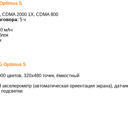
Optimus S
 CDMA 2000 1X, CDMA 800
зговора:
5 ч
00 мАч
блок
к
G Optimus S
00 цветов, 320х480 точек, ёмкостный
 акселерометр (автоматическая ориентация экрана), датчи
 подсветки