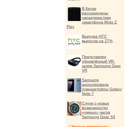
В Китае
рассекречены
характеристики
смартфона Moto Z
Play
Выручка HTC
выросла на 27%
Представлен
обновлённый VR-
шлем Samsung Gear
VR
Samsung
анонсировала
планшетофон Galaxy
Note 7
Слухи о новых
возможностях
«умных» часов
Samsung Gear S3
Новые материалы