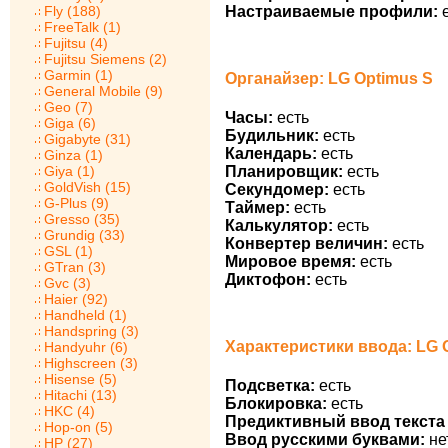
Настраиваемые профили:
е
Fly (188)
FreeTalk (1)
Fujitsu (4)
Fujitsu Siemens (2)
Garmin (1)
Органайзер: LG Optimus S
General Mobile (9)
Geo (7)
Часы:
есть
Giga (6)
Будильник:
есть
Gigabyte (31)
Календарь:
есть
Ginza (1)
Планировщик:
есть
Giya (1)
GoldVish (15)
Секундомер:
есть
G-Plus (9)
Таймер:
есть
Gresso (35)
Калькулятор:
есть
Grundig (33)
Конвертер величин:
есть
GSL (1)
Мировое время:
есть
GTran (3)
Диктофон:
есть
Gvc (3)
Haier (92)
Handheld (1)
Handspring (3)
Характеристики ввода: LG 
Handyuhr (6)
Highscreen (3)
Hisense (5)
Подсветка:
есть
Hitachi (13)
Блокировка:
есть
HKC (4)
Предиктивный ввод текста 
Hop-on (5)
Ввод русскими буквами:
не
HP (27)