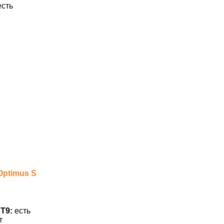
сть
Optimus S
Т9:
есть
т