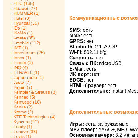
HTC (135)
Huawei (77)
HUMMER (1)
Коммуникационные возможн
Hutel (3)
Hyundai (35)
iDo (1)
SMS:
есть
iKoMo (1)
MMS:
есть
i-mate (35)
GPRS:
нет
i-mobile (112)
Bluetooth:
2.1, A2DP
IMT (1)
Wi-Fi:
802.11 b/g
Innostream (25)
Innox (1)
Скорость:
нет
I-node (1)
Связь с ПК:
microUSB
INQ (4)
E-Mail:
есть
I-TRAVEL (1)
ИК-порт:
нет
Japan-radio (1)
EDGE:
нет
Just5 (7)
HTML-браузер:
есть
Kejian (7)
Дополнительно:
Instant Mes
Kempler & Strauss (3)
Kenned (5)
Kenwood (10)
Konka (2)
Дополнительные возможнос
Krome (2)
KTF Technologies (4)
Kyocera (91)
Игры:
есть, загружаемые
Leady (1)
MP3-плеер:
eAAC+, MP3, WA
Lenovo (33)
Основная камера:
3.2 мегап
Levi's (1)