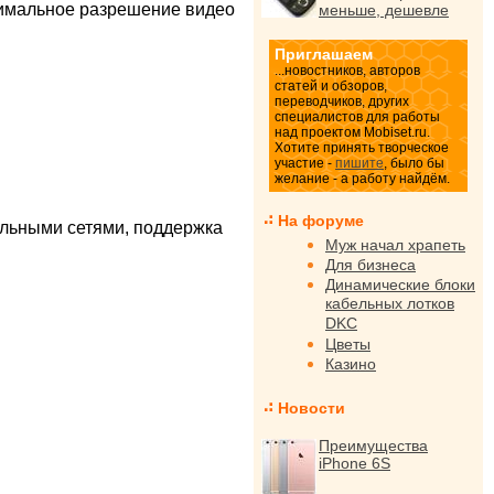
симальное разрешение видео
меньше, дешевле
Приглашаем
...новостников, авторов
статей и обзоров,
переводчиков, других
специалистов для работы
над проектом Mobiset.ru.
Хотите принять творческое
участие -
пишите
, было бы
желание - а работу найдём.
На форуме
иальными сетями, поддержка
Муж начал храпеть
Для бизнеса
Динамические блоки
кабельных лотков
DKC
Цветы
Казино
Новости
Преимущества
iPhone 6S