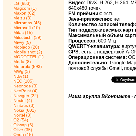
Видео:
DivX, H.263, H.264, 
LG (653)
640х480 точек
Magcom (1)
Maxon (62)
FM-приёмник:
есть
Meizu (3)
Java-приложения:
нет
Micromax (45)
Количество записей телеф
Microsoft (10)
Тип поддерживаемых карт 
Mitac (15)
Максимальный объем карт
Mitsubishi (39)
Процессор:
600 Мгц
Mivvy (5)
QWERTY-клавиатура:
виртуа
Mobiado (20)
GPS:
есть, с поддержкой A-G
Mobile shot (2)
MODOTTEL (1)
Операционная система:
ОС 
Modu (8)
Дополнительно:
Google Maps
Motorola (593)
почтовой службы Gmail, под
MWg (3)
NBA (1)
NEC (105)
Neonode (3)
NeoPoint (4)
Newgen (22)
Наша группа ВКонтакте - 
Nextel (4)
Nintaus (3)
Nokia (601)
Nortel (3)
O2 (54)
Okwap (6)
Olive (35)
Onda (15)