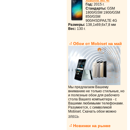
Xiaomi Mi 4i
Год:
2015 г.
Стандарты:
GSM
1800/GSM 1900/GSM
850/GSM
900/HSDPA/LTE 4G
Размеры:
138,1x69,6x7,8 мм
Вес:
130 г.
Обои от Mobiset на май
Мы предлагаем Вашему
вниманию не только стильные, но
и полезные обои для рабочего
стола Вашего компьютера - с
Вашими любимыми телефонами.
Разумеется, с символикой
Mobiset. Скачать обои можно
здесь
.
Новинки на рынке