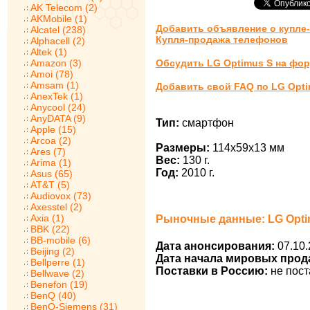
AK Telecom (2)
AKMobile (1)
Добавить объявление о купле
Alcatel (238)
Купля-продажа телефонов
Alphacell (2)
Altek (1)
Amazon (3)
Обсудить LG Optimus S на фо
Amoi (78)
Amsam (1)
Добавить свой FAQ по LG Opti
AnexTek (1)
Anycool (24)
AnyDATA (9)
Тип:
смартфон
Apple (15)
Arcoa (2)
Размеры:
114x59x13 мм
Ares (7)
Вес:
130 г.
Arima (1)
Год:
2010 г.
Asus (65)
AT&T (5)
Audiovox (73)
Axesstel (2)
Axia (1)
Рыночные данные: LG Opti
BBK (22)
BB-mobile (6)
Дата анонсирования:
07.10.
Beijing (2)
Дата начала мировых прод
Bellperre (1)
Поставки в Россию:
не пост
Bellwave (2)
Benefon (19)
BenQ (40)
BenQ-Siemens (31)