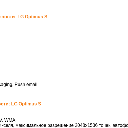
ости: LG Optimus S
saging, Push email
ти: LG Optimus S
V, WMA
икселя, максимальное разрешение 2048х1536 точек, автоф