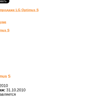
-продаже LG Optimus S
руме
mus S
mus S
2010
аж:
31.10.2010
авляется