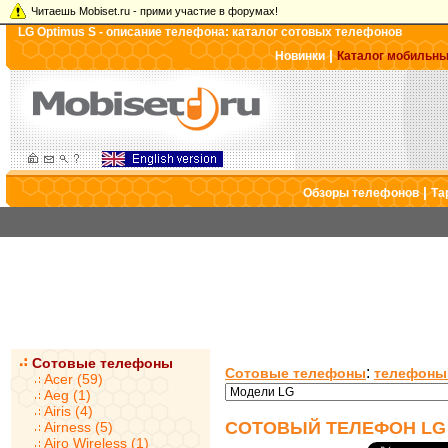
Читаешь Mobiset.ru - прими участие в форумах!
LG Optimus S - описание телефона: каталог сотовых телефонов
|
Новинки
Каталог мобильн
|
Обзоры телефонов
Та
Сотовые телефоны
:
Сотовые телефоны
телефоны
Acer (59)
Aeg (1)
Airis (4)
СОТОВЫЙ ТЕЛЕФОН LG 
Airness (5)
Airo Wireless (1)