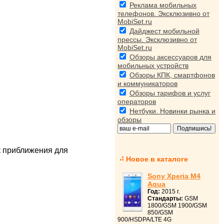
Реклама мобильных
телефонов. Эксклюзивно от
MobiSet.ru
Дайджест мобильной
прессы. Эксклюзивно от
MobiSet.ru
Обзоры аксессуаров для
мобильных устройств
Обзоры КПК, смартфонов
и коммуникаторов
Обзоры тарифов и услуг
операторов
Нетбуки. Новинки рынка и
обзоры
к приближения для
Новое в каталоге
Sony Xperia M4
Aqua
Год:
2015 г.
Стандарты:
GSM
1800/GSM 1900/GSM
850/GSM
900/HSDPA/LTE 4G