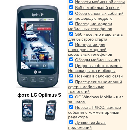
Новости мобильной связи
Всё о мобильной связи
Обзор основных событий
за прошедшую неделю
Последние модели
мобильных телефонов
S60 - всё, что надо знать
для быстрого старта
Инструкции для
последних моделей
мобильных телефонов
Обзоры мобильных игр
Цифровые фотокамеры.
Новинки рынка и обзоры
Новинки в салонах связи
Пресс-релизы компаний
сферы мобильных
технологий
фото
LG Optimus S
ОС Windows Mobile - шаг
за шагом
Новость ПЛЮС: важные
события с комментариями
редактора
Лучшее из Java-
приложений