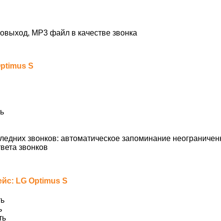
овыход, MP3 файл в качестве звонка
ptimus S
ь
ледних звонков: автоматическое запоминание неограничен
вета звонков
йс: LG Optimus S
ь
ь
ть