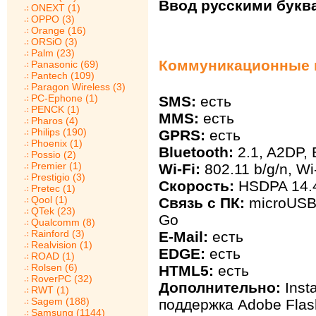
Ввод русскими букв
ONEXT (1)
OPPO (3)
Orange (16)
ORSiO (3)
Palm (23)
Коммуникационные в
Panasonic (69)
Pantech (109)
Paragon Wireless (3)
PC-Ephone (1)
SMS:
есть
PENCK (1)
MMS:
есть
Pharos (4)
Philips (190)
GPRS:
есть
Phoenix (1)
Bluetooth:
2.1, A2DP,
Possio (2)
Premier (1)
Wi-Fi:
802.11 b/g/n, Wi
Prestigio (3)
Скорость:
HSDPA 14.4
Pretec (1)
Qool (1)
Связь с ПК:
microUSB 
QTek (23)
Go
Qualcomm (8)
Rainford (3)
E-Mail:
есть
Realvision (1)
EDGE:
есть
ROAD (1)
Rolsen (6)
HTML5:
есть
RoverPC (32)
Дополнительно:
Inst
RWT (1)
Sagem (188)
поддержка Adobe Flas
Samsung (1144)