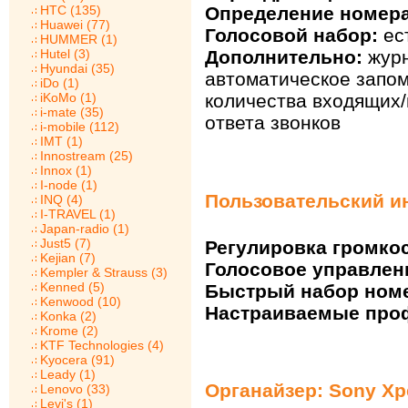
HTC (135)
Определение номера
Huawei (77)
Голосовой набор:
ес
HUMMER (1)
Hutel (3)
Дополнительно:
журн
Hyundai (35)
автоматическое запо
iDo (1)
iKoMo (1)
количества входящих
i-mate (35)
ответа звонков
i-mobile (112)
IMT (1)
Innostream (25)
Innox (1)
I-node (1)
Пользовательский ин
INQ (4)
I-TRAVEL (1)
Japan-radio (1)
Just5 (7)
Регулировка громкос
Kejian (7)
Голосовое управлен
Kempler & Strauss (3)
Kenned (5)
Быстрый набор ном
Kenwood (10)
Настраиваемые про
Konka (2)
Krome (2)
KTF Technologies (4)
Kyocera (91)
Leady (1)
Органайзер: Sony Xp
Lenovo (33)
Levi's (1)