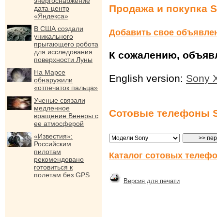
энергоснабжение
Продажа и покупка S
дата-центр
«Яндекса»
В США создали
Добавить свое объявле
уникального
прыгающего робота
для исследования
К сожалению, объявл
поверхности Луны
На Марсе
English version:
Sony X
обнаружили
«отпечаток пальца»
Ученые связали
медленное
Сотовые телефоны 
вращение Венеры с
ее атмосферой
«Известия»:
Российским
пилотам
Каталог сотовых телефо
рекомендовано
готовиться к
полетам без GPS
Версия для печати