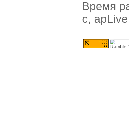
Время ра
с, apLive