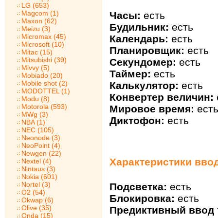
LG (653)
Magcom (1)
Часы:
есть
Maxon (62)
Будильник:
есть
Meizu (3)
Micromax (45)
Календарь:
есть
Microsoft (10)
Планировщик:
есть
Mitac (15)
Mitsubishi (39)
Секундомер:
есть
Mivvy (5)
Таймер:
есть
Mobiado (20)
Mobile shot (2)
Калькулятор:
есть
MODOTTEL (1)
Конвертер величин:
Modu (8)
Motorola (593)
Мировое время:
ест
MWg (3)
Диктофон:
есть
NBA (1)
NEC (105)
Neonode (3)
NeoPoint (4)
Newgen (22)
Характеристики ввод
Nextel (4)
Nintaus (3)
Nokia (601)
Nortel (3)
Подсветка:
есть
O2 (54)
Блокировка:
есть
Okwap (6)
Olive (35)
Предиктивный ввод 
Onda (15)