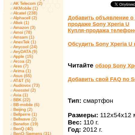
AK Telecom (2)
AKMobile (1)
Alcatel (238)
Добавить объявление о 
Alphacell (2)
Altek (1)
продаже Sony Xperia U
Amazon (3)
Купля-продажа телефон
Amoi (78)
Amsam (1)
AnexTek (1)
Обсудить Sony Xperia U
Anycool (24)
AnyDATA (9)
Apple (15)
Arcoa (2)
Читайте
обзор Sony Xp
Ares (7)
Arima (1)
Asus (65)
Добавить свой FAQ по S
AT&T (5)
Audiovox (73)
Axesstel (2)
Axia (1)
Тип:
смартфон
BBK (22)
BB-mobile (6)
Beijing (2)
Размеры:
112x54x12 
Bellperre (1)
Bellwave (2)
Вес:
110 г.
Benefon (19)
Год:
2012 г.
BenQ (40)
BenQ-Siemens (31)