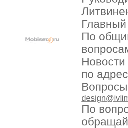
Литвине
Главный
По общи
вопроса
Новости
по адре
Вопрос
design@ivli
По вопр
обращай