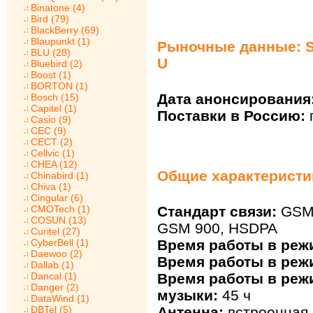
Binatone (4)
Bird (79)
BlackBerry (69)
Blaupunkt (1)
Рыночные данные: S
BLU (28)
U
Bluebird (2)
Boost (1)
BORTON (1)
Дата анонсирования
Bosch (15)
Capitel (1)
Поставки в Россию:
Casio (9)
CEC (9)
CECT (2)
Cellvic (1)
CHEA (12)
Общие характеристик
Chinabird (1)
Chiva (1)
Cingular (6)
Стандарт связи:
GSM 
CMOTech (1)
COSUN (13)
GSM 900, HSDPA
Curitel (27)
Время работы в реж
CyberBell (1)
Daewoo (2)
Время работы в реж
Dallab (1)
Время работы в ре
Dancal (1)
Danger (2)
музыки:
45 ч
DataWind (1)
Антенна:
встроенная
DBTel (5)