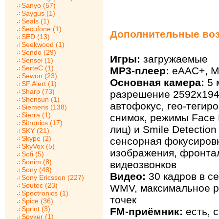
Sanyo (57)
Saygus (1)
Seals (1)
Secufone (1)
Дополнительные воз
SED (13)
Seekwood (1)
Sendo (29)
Игры:
загружаемые
Sensei (1)
SerteC (1)
MP3-плеер:
eAAC+, M
Sewon (23)
Основная камера:
5 
SF Alert (1)
Sharp (73)
разрешение 2592х194
Shensun (1)
автофокус, гео-тегир
Siemens (138)
Sierra (1)
снимок, режимы Face 
Sitronics (17)
лиц) и Smile Detectio
SKY (21)
Skype (2)
сенсорная фокусировк
SkyVox (5)
изображения, фронта
Sofi (5)
Sonim (8)
видеозвонков
Sony (48)
Видео:
30 кадров в се
Sony Ericsson (227)
Soutec (23)
WMV, максимальное р
Spectronics (1)
точек
Spice (36)
Sprint (3)
FM-приёмник:
есть, 
Spyker (1)