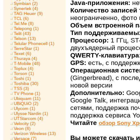
Java-приложения:
не
Symbian (2)
Synertek (4)
Количество записей 
TAG Heuer (9)
неограниченно, фото 
TCL (6)
Tel.Me (8)
Объем встроенной п
Telepong (1)
Тип поддерживаемых
Telit (43)
Telson (13)
Процессор:
1 ГГц, ST
Telular Phonecell (1)
двухъядерный процес
TerreStar (1)
Texet (6)
QWERTY-клавиатура
Thuraya (4)
GPS:
есть, с поддер
T-Mobile (48)
Toplux (4)
Операционная систе
Torson (1)
(Gingerbread), с пос
Toshi (1)
Toshiba (30)
новой версии
TSS (3)
Дополнительно:
Goog
TV Phone (1)
Ubiquam (11)
Google Talk, интегра
UBiQUiO (2)
сетями, поддержка по
Ulycom (1)
Ulysse Nardin (1)
поддержка сервиса Y
UTStarcom (4)
Читайте
обзор Sony Xp
Velocity (2)
Veon (8)
Verizon Wireless (13)
Вы можете скачать и
Versace (7)