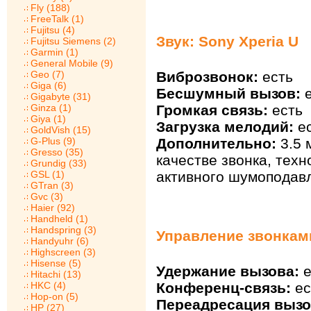
Fly (188)
FreeTalk (1)
Fujitsu (4)
Звук: Sony Xperia U
Fujitsu Siemens (2)
Garmin (1)
General Mobile (9)
Geo (7)
Виброзвонок:
есть
Giga (6)
Бесшумный вызов:
е
Gigabyte (31)
Ginza (1)
Громкая связь:
есть
Giya (1)
Загрузка мелодий:
ес
GoldVish (15)
G-Plus (9)
Дополнительно:
3.5 
Gresso (35)
качестве звонка, техн
Grundig (33)
GSL (1)
активного шумоподав
GTran (3)
Gvc (3)
Haier (92)
Handheld (1)
Handspring (3)
Управление звонками
Handyuhr (6)
Highscreen (3)
Hisense (5)
Удержание вызова:
е
Hitachi (13)
HKC (4)
Конференц-связь:
ес
Hop-on (5)
Переадресация вызо
HP (27)