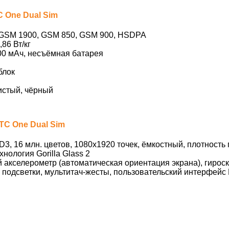
 One Dual Sim
GSM 1900, GSM 850, GSM 900, HSDPA
,86 Вт/кг
00 мАч, несъёмная батарея
блок
стый, чёрный
TC One Dual Sim
3, 16 млн. цветов, 1080х1920 точек, ёмкостный, плотность 
хнология Gorilla Glass 2
акселерометр (автоматическая ориентация экрана), гироск
подсветки, мультитач-жесты, пользовательский интерфейс