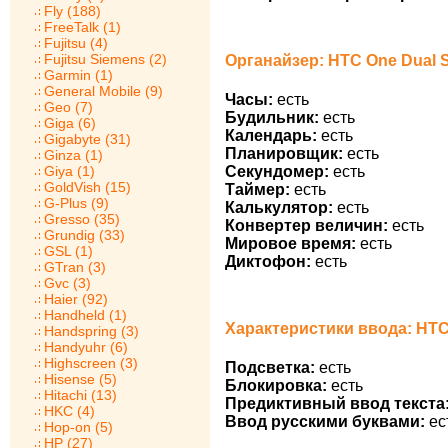
Fly (188)
FreeTalk (1)
Fujitsu (4)
Fujitsu Siemens (2)
Органайзер: HTC One Dual 
Garmin (1)
General Mobile (9)
Часы:
есть
Geo (7)
Будильник:
есть
Giga (6)
Календарь:
есть
Gigabyte (31)
Планировщик:
есть
Ginza (1)
Секундомер:
есть
Giya (1)
GoldVish (15)
Таймер:
есть
G-Plus (9)
Калькулятор:
есть
Gresso (35)
Конвертер величин:
есть
Grundig (33)
Мировое время:
есть
GSL (1)
Диктофон:
есть
GTran (3)
Gvc (3)
Haier (92)
Handheld (1)
Характеристики ввода: HTC
Handspring (3)
Handyuhr (6)
Highscreen (3)
Подсветка:
есть
Hisense (5)
Блокировка:
есть
Hitachi (13)
Предиктивный ввод текста
HKC (4)
Ввод русскими буквами:
ес
Hop-on (5)
HP (27)