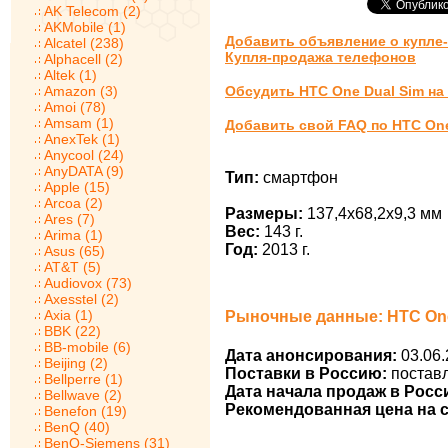
AK Telecom (2)
AKMobile (1)
Добавить объявление о купле-
Alcatel (238)
Купля-продажа телефонов
Alphacell (2)
Altek (1)
Amazon (3)
Обсудить HTC One Dual Sim н
Amoi (78)
Amsam (1)
Добавить свой FAQ по HTC One
AnexTek (1)
Anycool (24)
AnyDATA (9)
Тип:
смартфон
Apple (15)
Arcoa (2)
Размеры:
137,4x68,2x9,3 мм
Ares (7)
Вес:
143 г.
Arima (1)
Год:
2013 г.
Asus (65)
AT&T (5)
Audiovox (73)
Axesstel (2)
Axia (1)
Рыночные данные: HTC One
BBK (22)
BB-mobile (6)
Дата анонсирования:
03.06.
Beijing (2)
Поставки в Россию:
постав
Bellperre (1)
Дата начала продаж в Росс
Bellwave (2)
Рекомендованная цена на с
Benefon (19)
BenQ (40)
BenQ-Siemens (31)