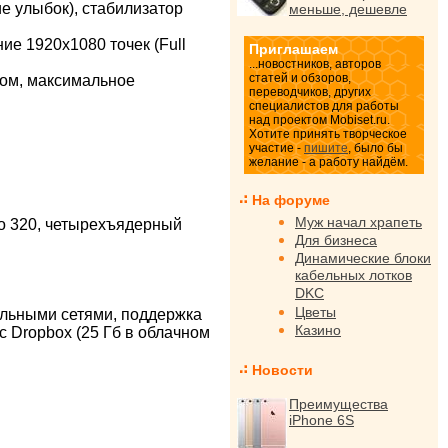
ие улыбок), стабилизатор
меньше, дешевле
ие 1920х1080 точек (Full
Приглашаем
...новостников, авторов
статей и обзоров,
уком, максимальное
переводчиков, других
специалистов для работы
над проектом Mobiset.ru.
Хотите принять творческое
участие -
пишите
, было бы
желание - а работу найдём.
На форуме
Муж начал храпеть
no 320, четырехъядерный
Для бизнеса
Динамические блоки
кабельных лотков
DKC
Цветы
иальными сетями, поддержка
Казино
с Dropbox (25 Гб в облачном
Новости
Преимущества
iPhone 6S