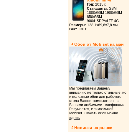
Xiaomi Mi 4i
Год:
2015 г.
Стандарты:
GSM
1800/GSM 1900/GSM
850/GSM
900/HSDPA/LTE 4G
Размеры:
138,1x69,6x7,8 мм
Вес:
130 г.
Обои от Mobiset на май
Мы предлагаем Вашему
вниманию не только стильные, но
и полезные обои для рабочего
стола Вашего компьютера - с
Вашими любимыми телефонами.
Разумеется, с символикой
Mobiset. Скачать обои можно
здесь
.
Новинки на рынке