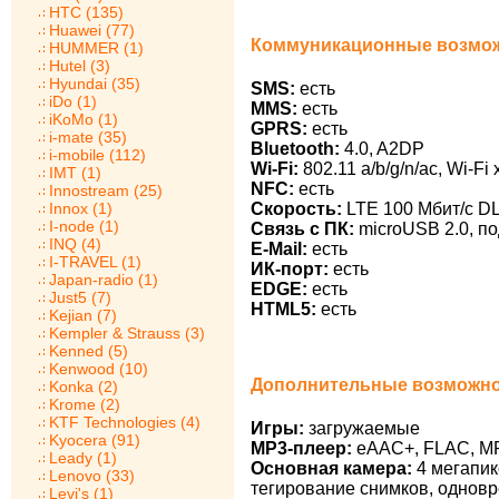
HTC (135)
Huawei (77)
Коммуникационные возможн
HUMMER (1)
Hutel (3)
Hyundai (35)
SMS:
есть
iDo (1)
MMS:
есть
iKoMo (1)
GPRS:
есть
i-mate (35)
Bluetooth:
4.0, A2DP
i-mobile (112)
Wi-Fi:
802.11 a/b/g/n/ac, Wi-Fi
IMT (1)
NFC:
есть
Innostream (25)
Innox (1)
Скорость:
LTE 100 Мбит/с DL
I-node (1)
Связь с ПК:
microUSB 2.0, п
INQ (4)
E-Mail:
есть
I-TRAVEL (1)
ИК-порт:
есть
Japan-radio (1)
EDGE:
есть
Just5 (7)
HTML5:
есть
Kejian (7)
Kempler & Strauss (3)
Kenned (5)
Kenwood (10)
Дополнительные возможнос
Konka (2)
Krome (2)
KTF Technologies (4)
Игры:
загружаемые
Kyocera (91)
MP3-плеер:
eAAC+, FLAC, M
Leady (1)
Основная камера:
4 мегапик
Lenovo (33)
тегирование снимков, одновр
Levi's (1)