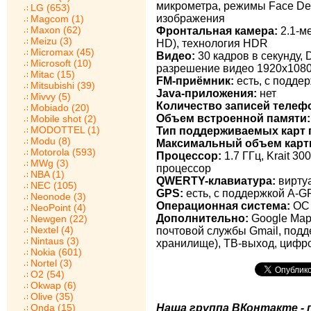
микрометра, режимы Face Dete
LG (653)
изображения
Magcom (1)
Maxon (62)
Фронтальная камера:
2.1-ме
Meizu (3)
HD), технология HDR
Micromax (45)
Видео:
30 кадров в секунду, 
Microsoft (10)
разрешение видео 1920х1080 
Mitac (15)
FM-приёмник:
есть, с подде
Mitsubishi (39)
Java-приложения:
нет
Mivvy (5)
Количество записей телеф
Mobiado (20)
Объем встроенной памяти:
Mobile shot (2)
MODOTTEL (1)
Тип поддерживаемых карт 
Modu (8)
Максимальный объем карт
Motorola (593)
Процессор:
1.7 ГГц, Krait 3
MWg (3)
процессор
NBA (1)
QWERTY-клавиатура:
виртуа
NEC (105)
GPS:
есть, с поддержкой A-
Neonode (3)
Операционная система:
ОС 
NeoPoint (4)
Дополнительно:
Google Maps
Newgen (22)
Nextel (4)
почтовой службы Gmail, подд
Nintaus (3)
хранилище), ТВ-выход, цифр
Nokia (601)
Nortel (3)
O2 (54)
Okwap (6)
Olive (35)
Наша группа ВКонтакте - 
Onda (15)