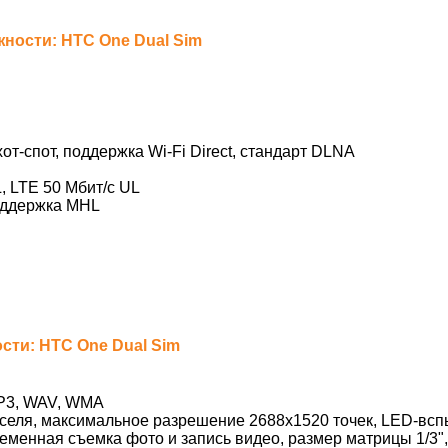
ости: HTC One Dual Sim
 хот-спот, поддержка Wi-Fi Direct, стандарт DLNA
, LTE 50 Мбит/с UL
оддержка MHL
ти: HTC One Dual Sim
P3, WAV, WMA
селя, максимальное разрешение 2688х1520 точек, LED-вспы
еменная съемка фото и запись видео, размер матрицы 1/3",