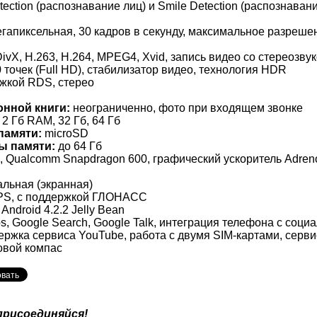
ction (распознавание лиц) и Smile Detection (распознаван
гапиксельная, 30 кадров в секунду, максимальное разрешен
DivX, H.263, H.264, MPEG4, Xvid, запись видео со стереозв
точек (Full HD), стабилизатор видео, технология HDR
ржкой RDS, стерео
онной книги:
неограниченно, фото при входящем звонке
2 Гб RAM, 32 Гб, 64 Гб
памяти:
microSD
ы памяти:
до 64 Гб
00, Qualcomm Snapdragon 600, графический ускоритель Adre
льная (экранная)
GPS, с поддержкой ГЛОНАСС
Android 4.2.2 Jelly Bean
, Google Search, Google Talk, интеграция телефона с соц
ержка сервиса YouTube, работа с двумя SIM-картами, серви
овой компас
присоединяйся!