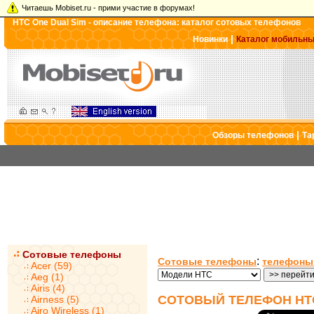
Читаешь Mobiset.ru - прими участие в форумах!
HTC One Dual Sim - описание телефона: каталог сотовых телефонов
|
Новинки
Каталог мобильн
|
Обзоры телефонов
Та
Сотовые телефоны
:
Сотовые телефоны
телефоны
Acer (59)
Aeg (1)
Airis (4)
СОТОВЫЙ ТЕЛЕФОН HTC
Airness (5)
Airo Wireless (1)