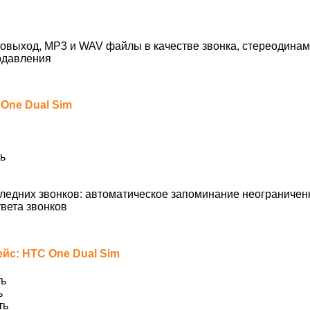
овыход, MP3 и WAV файлы в качестве звонка, стереодинами
одавления
One Dual Sim
ь
ледних звонков: автоматическое запоминание неограничен
вета звонков
йс: HTC One Dual Sim
ь
ь
ть