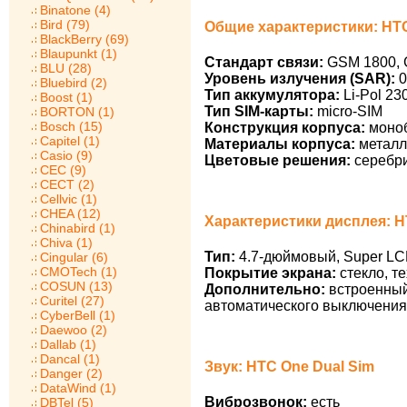
Binatone (4)
Bird (79)
Общие характеристики: HTC
BlackBerry (69)
Blaupunkt (1)
Стандарт связи:
GSM 1800, 
BLU (28)
Уровень излучения (SAR):
0
Bluebird (2)
Тип аккумулятора:
Li-Pol 23
Boost (1)
Тип SIM-карты:
micro-SIM
BORTON (1)
Bosch (15)
Конструкция корпуса:
моно
Capitel (1)
Материалы корпуса:
металл
Casio (9)
Цветовые решения:
серебри
CEC (9)
CECT (2)
Cellvic (1)
CHEA (12)
Характеристики дисплея: H
Chinabird (1)
Chiva (1)
Тип:
4.7-дюймовый, Super LCD
Cingular (6)
CMOTech (1)
Покрытие экрана:
стекло, те
COSUN (13)
Дополнительно:
встроенный 
Curitel (27)
автоматического выключения 
CyberBell (1)
Daewoo (2)
Dallab (1)
Dancal (1)
Звук: HTC One Dual Sim
Danger (2)
DataWind (1)
Виброзвонок:
есть
DBTel (5)