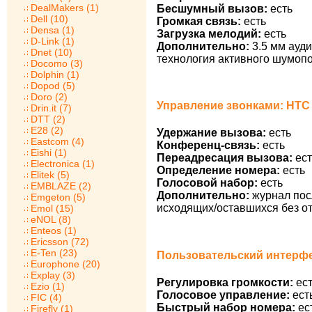
DealMakers (1)
Бесшумный вызов:
есть
Dell (10)
Громкая связь:
есть
Densa (1)
Загрузка мелодий:
есть
D-Link (1)
Дополнительно:
3.5 мм ауди
Dnet (10)
технология активного шумоп
Docomo (3)
Dolphin (1)
Dopod (5)
Doro (2)
Управление звонками: HTC 
Drin.it (7)
DTT (2)
E28 (2)
Удержание вызова:
есть
Eastcom (4)
Конференц-связь:
есть
Eishi (1)
Переадресация вызова:
ест
Electronica (1)
Определение номера:
есть
Elitek (5)
Голосовой набор:
есть
EMBLAZE (2)
Дополнительно:
журнал пос
Emgeton (5)
исходящих/оставшихся без от
Emol (15)
eNOL (8)
Enteos (1)
Ericsson (72)
E-Ten (23)
Пользовательский интерфе
Europhone (20)
Explay (3)
Регулировка громкости:
ест
Ezio (1)
Голосовое управление:
ест
FIC (4)
Быстрый набор номера:
ес
Firefly (1)