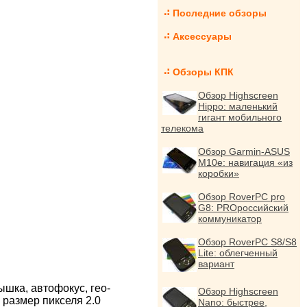
Последние обзоры
Аксессуары
Обзоры КПК
Обзор Highscreen
Hippo: маленький
гигант мобильного
телекома
Обзор Garmin-ASUS
M10e: навигация «из
коробки»
Обзор RoverPC pro
G8: PROроссийский
коммуникатор
Обзор RoverPC S8/S8
Lite: облегченный
вариант
шка, автофокус, гео-
Обзор Highscreen
 размер пикселя 2.0
Nano: быстрее,