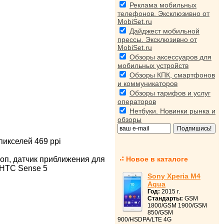
Реклама мобильных
телефонов. Эксклюзивно от
MobiSet.ru
Дайджест мобильной
прессы. Эксклюзивно от
MobiSet.ru
Обзоры аксессуаров для
мобильных устройств
Обзоры КПК, смартфонов
и коммуникаторов
Обзоры тарифов и услуг
операторов
Нетбуки. Новинки рынка и
обзоры
пикселей 469 ppi
оп, датчик приближения для
Новое в каталоге
 HTC Sense 5
Sony Xperia M4
Aqua
Год:
2015 г.
Стандарты:
GSM
1800/GSM 1900/GSM
850/GSM
900/HSDPA/LTE 4G