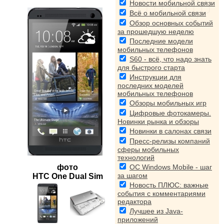
Новости мобильной связи
Всё о мобильной связи
Обзор основных событий
за прошедшую неделю
Последние модели
мобильных телефонов
S60 - всё, что надо знать
для быстрого старта
Инструкции для
последних моделей
мобильных телефонов
Обзоры мобильных игр
Цифровые фотокамеры.
Новинки рынка и обзоры
Новинки в салонах связи
Пресс-релизы компаний
сферы мобильных
технологий
фото
ОС Windows Mobile - шаг
за шагом
HTC One Dual Sim
Новость ПЛЮС: важные
события с комментариями
редактора
Лучшее из Java-
приложений