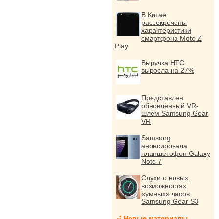
В Китае
рассекречены
характеристики
смартфона Moto Z
Play
Выручка HTC
выросла на 27%
Представлен
обновлённый VR-
шлем Samsung Gear
VR
Samsung
анонсировала
планшетофон Galaxy
Note 7
Слухи о новых
возможностях
«умных» часов
Samsung Gear S3
Новые материалы