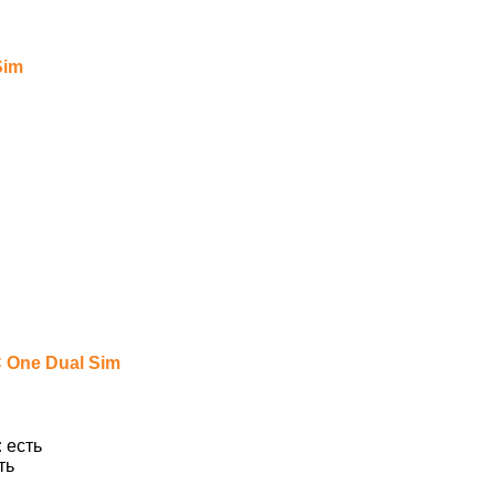
Sim
 One Dual Sim
:
есть
ть