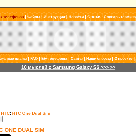
|
|
|
|
|
ых телефонов
Файлы
Инструкции
Новости
Статьи
Словарь термино
|
|
|
|
|
|
рифные планы
FAQ
Б/у телефоны
Сайты
Наши опросы
О проекте
10 мыслей о Samsung Galaxy S6 >>> >>
:
 HTC
HTC One Dual Sim
 ONE DUAL SIM