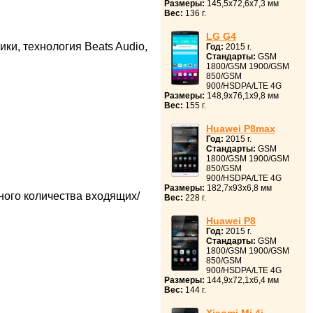
Размеры:
145,5x72,6x7,3 мм
Вес:
136 г.
LG G4
ки, технология Beats Audio,
Год:
2015 г.
Стандарты:
GSM
1800/GSM 1900/GSM
850/GSM
900/HSDPA/LTE 4G
Размеры:
148,9x76,1x9,8 мм
Вес:
155 г.
Huawei P8max
Год:
2015 г.
Стандарты:
GSM
1800/GSM 1900/GSM
850/GSM
900/HSDPA/LTE 4G
Размеры:
182,7x93x6,8 мм
ного количества входящих/
Вес:
228 г.
Huawei P8
Год:
2015 г.
Стандарты:
GSM
1800/GSM 1900/GSM
850/GSM
900/HSDPA/LTE 4G
Размеры:
144,9x72,1x6,4 мм
Вес:
144 г.