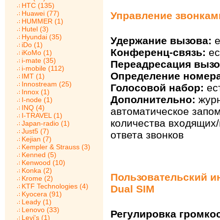
HTC (135)
Huawei (77)
Управление звонками
HUMMER (1)
Hutel (3)
Hyundai (35)
Удержание вызова:
е
iDo (1)
Конференц-связь:
ес
iKoMo (1)
i-mate (35)
Переадресация вызо
i-mobile (112)
Определение номера
IMT (1)
Innostream (25)
Голосовой набор:
ес
Innox (1)
Дополнительно:
журн
I-node (1)
INQ (4)
автоматическое запо
I-TRAVEL (1)
количества входящих
Japan-radio (1)
Just5 (7)
ответа звонков
Kejian (7)
Kempler & Strauss (3)
Kenned (5)
Kenwood (10)
Konka (2)
Пользовательский ин
Krome (2)
KTF Technologies (4)
Dual SIM
Kyocera (91)
Leady (1)
Lenovo (33)
Регулировка громкос
Levi's (1)