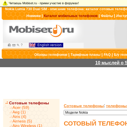
Читаешь Mobiset.ru - прими участие в форумах!
Nokia Lumia 730 Dual SIM - описание телефона: каталог сотовых телеф
|
|
|
Новинки
Каталог мобильных телефонов
Файлы
Инстр
|
|
|
Обзоры телефонов
Тарифные планы
FAQ
Б/у те
10 мыслей о S
Сотовые телефоны
:
Сотовые телефоны
телефоны
Acer (59)
Aeg (1)
Airis (4)
Airness (5)
СОТОВЫЙ ТЕЛЕФОН 
Airo Wireless (1)