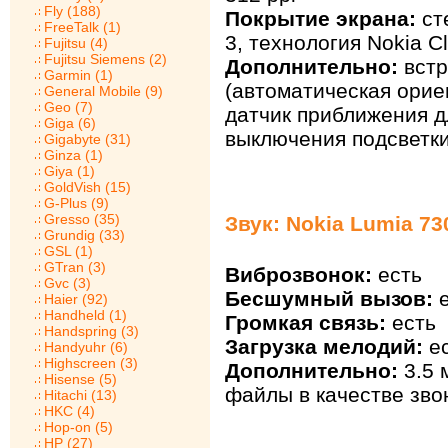
Fly (188)
Покрытие экрана:
сте
FreeTalk (1)
3, технология Nokia C
Fujitsu (4)
Fujitsu Siemens (2)
Дополнительно:
встр
Garmin (1)
(автоматическая ориен
General Mobile (9)
Geo (7)
датчик приближения д
Giga (6)
выключения подсветки
Gigabyte (31)
Ginza (1)
Giya (1)
GoldVish (15)
G-Plus (9)
Gresso (35)
Звук: Nokia Lumia 73
Grundig (33)
GSL (1)
GTran (3)
Виброзвонок:
есть
Gvc (3)
Бесшумный вызов:
е
Haier (92)
Handheld (1)
Громкая связь:
есть
Handspring (3)
Загрузка мелодий:
ес
Handyuhr (6)
Highscreen (3)
Дополнительно:
3.5 
Hisense (5)
файлы в качестве зво
Hitachi (13)
HKC (4)
Hop-on (5)
HP (27)