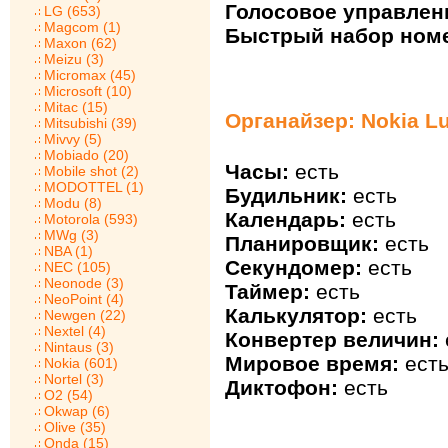
Голосовое управлен
LG (653)
Magcom (1)
Быстрый набор ном
Maxon (62)
Meizu (3)
Micromax (45)
Microsoft (10)
Mitac (15)
Органайзер: Nokia Lu
Mitsubishi (39)
Mivvy (5)
Mobiado (20)
Часы:
есть
Mobile shot (2)
MODOTTEL (1)
Будильник:
есть
Modu (8)
Календарь:
есть
Motorola (593)
MWg (3)
Планировщик:
есть
NBA (1)
Секундомер:
есть
NEC (105)
Neonode (3)
Таймер:
есть
NeoPoint (4)
Калькулятор:
есть
Newgen (22)
Nextel (4)
Конвертер величин:
Nintaus (3)
Мировое время:
ест
Nokia (601)
Nortel (3)
Диктофон:
есть
O2 (54)
Okwap (6)
Olive (35)
Onda (15)