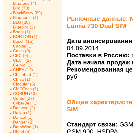
Binatone (4)
Bird (79)
BlackBerry (69)
Blaupunkt (1)
Рыночные данные: N
BLU (28)
Lumia 730 Dual SIM
Bluebird (2)
Boost (1)
BORTON (1)
Дата анонсирования
Bosch (15)
Capitel (1)
04.09.2014
Casio (9)
Поставки в Россию:
CEC (9)
CECT (2)
Дата начала продаж 
Cellvic (1)
Рекомендованная цен
CHEA (12)
Chinabird (1)
руб.
Chiva (1)
Cingular (6)
CMOTech (1)
COSUN (13)
Curitel (27)
Общие характеристик
CyberBell (1)
Daewoo (2)
SIM
Dallab (1)
Dancal (1)
Danger (2)
Стандарт связи:
GSM 
DataWind (1)
GSM 900, HSDPA
DBTel (5)