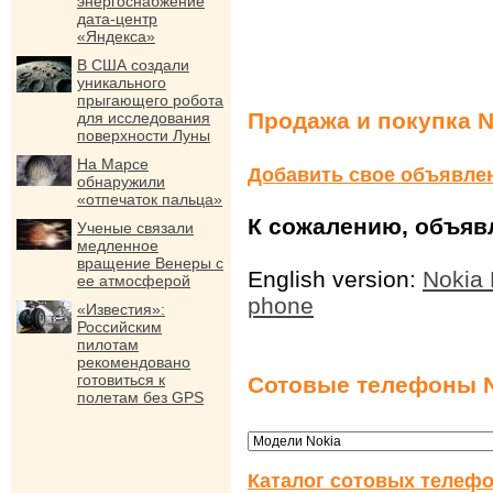
энергоснабжение
дата-центр
«Яндекса»
В США создали
уникального
прыгающего робота
Продажа и покупка N
для исследования
поверхности Луны
На Марсе
Добавить свое объявле
обнаружили
«отпечаток пальца»
К сожалению, объявл
Ученые связали
медленное
вращение Венеры с
English version:
Nokia 
ее атмосферой
phone
«Известия»:
Российским
пилотам
рекомендовано
готовиться к
Сотовые телефоны N
полетам без GPS
Каталог сотовых телефо