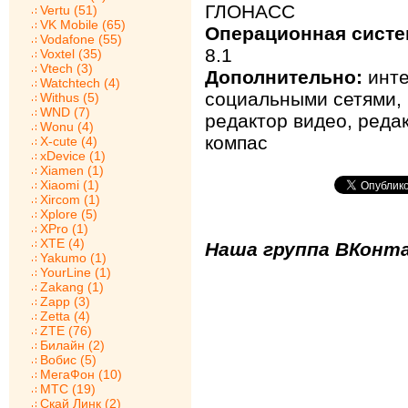
ГЛОНАСС
Vertu (51)
VK Mobile (65)
Операционная систе
Vodafone (55)
8.1
Voxtel (35)
Vtech (3)
Дополнительно:
инте
Watchtech (4)
социальными сетями, 
Withus (5)
WND (7)
редактор видео, реда
Wonu (4)
компас
X-cute (4)
xDevice (1)
Xiamen (1)
Xiaomi (1)
Xircom (1)
Xplore (5)
XPro (1)
XTE (4)
Наша группа ВКонта
Yakumo (1)
YourLine (1)
Zakang (1)
Zapp (3)
Zetta (4)
ZTE (76)
Билайн (2)
Вобис (5)
МегаФон (10)
МТС (19)
Скай Линк (2)