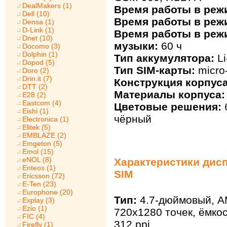
DealMakers (1)
Время работы в реж
Dell (10)
Время работы в реж
Densa (1)
D-Link (1)
Время работы в ре
Dnet (10)
музыки:
60 ч
Docomo (3)
Dolphin (1)
Тип аккумулятора:
Li
Dopod (5)
Тип SIM-карты:
micro
Doro (2)
Drin.it (7)
Конструкция корпуса
DTT (2)
Материалы корпуса:
E28 (2)
Eastcom (4)
Цветовые решения:
Eishi (1)
чёрный
Electronica (1)
Elitek (5)
EMBLAZE (2)
Emgeton (5)
Emol (15)
eNOL (8)
Характеристики дисп
Enteos (1)
SIM
Ericsson (72)
E-Ten (23)
Europhone (20)
Тип:
4.7-дюймовый, A
Explay (3)
Ezio (1)
720х1280 точек, ёмко
FIC (4)
312 ppi
Firefly (1)