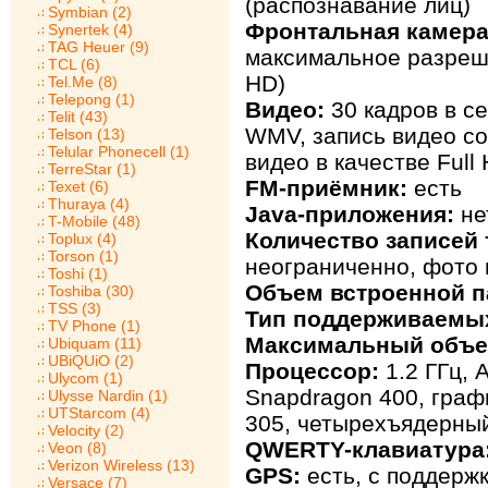
(распознавание лиц)
Symbian (2)
Фронтальная камера
Synertek (4)
TAG Heuer (9)
максимальное разреше
TCL (6)
HD)
Tel.Me (8)
Telepong (1)
Видео:
30 кадров в се
Telit (43)
WMV, запись видео со
Telson (13)
Telular Phonecell (1)
видео в качестве Full
TerreStar (1)
FM-приёмник:
есть
Texet (6)
Thuraya (4)
Java-приложения:
не
T-Mobile (48)
Количество записей 
Toplux (4)
Torson (1)
неограниченно, фото 
Toshi (1)
Объем встроенной п
Toshiba (30)
TSS (3)
Тип поддерживаемых
TV Phone (1)
Максимальный объе
Ubiquam (11)
UBiQUiO (2)
Процессор:
1.2 ГГц, 
Ulycom (1)
Snapdragon 400, граф
Ulysse Nardin (1)
UTStarcom (4)
305, четырехъядерны
Velocity (2)
QWERTY-клавиатура
Veon (8)
Verizon Wireless (13)
GPS:
есть, с поддерж
Versace (7)