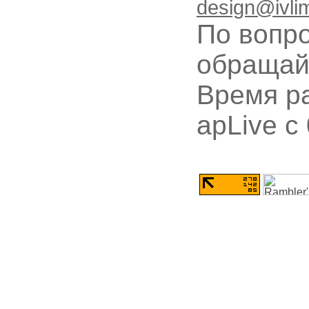
design@ivli
По вопр
обращай
Время ра
apLive c