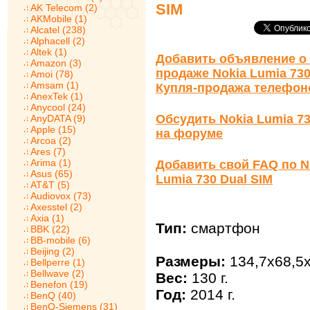
SIM
AK Telecom (2)
AKMobile (1)
Alcatel (238)
Alphacell (2)
Altek (1)
Добавить объявление о 
Amazon (3)
продаже Nokia Lumia 730
Amoi (78)
Amsam (1)
Купля-продажа телефон
AnexTek (1)
Anycool (24)
Обсудить Nokia Lumia 73
AnyDATA (9)
Apple (15)
на форуме
Arcoa (2)
Ares (7)
Arima (1)
Добавить свой FAQ по N
Asus (65)
Lumia 730 Dual SIM
AT&T (5)
Audiovox (73)
Axesstel (2)
Axia (1)
Тип:
смартфон
BBK (22)
BB-mobile (6)
Beijing (2)
Размеры:
134,7x68,5x
Bellperre (1)
Bellwave (2)
Вес:
130 г.
Benefon (19)
Год:
2014 г.
BenQ (40)
BenQ-Siemens (31)