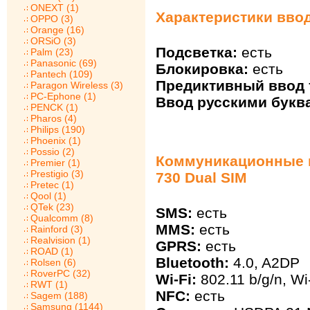
ONEXT (1)
Характеристики ввод
OPPO (3)
Orange (16)
ORSiO (3)
Подсветка:
есть
Palm (23)
Panasonic (69)
Блокировка:
есть
Pantech (109)
Предиктивный ввод 
Paragon Wireless (3)
PC-Ephone (1)
Ввод русскими букв
PENCK (1)
Pharos (4)
Philips (190)
Phoenix (1)
Possio (2)
Коммуникационные в
Premier (1)
Prestigio (3)
730 Dual SIM
Pretec (1)
Qool (1)
QTek (23)
SMS:
есть
Qualcomm (8)
MMS:
есть
Rainford (3)
Realvision (1)
GPRS:
есть
ROAD (1)
Bluetooth:
4.0, A2DP
Rolsen (6)
RoverPC (32)
Wi-Fi:
802.11 b/g/n, Wi
RWT (1)
NFC:
есть
Sagem (188)
Samsung (1144)