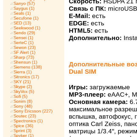
Скорость:
HSDPA 21 М
Sanyo (57)
Связь с ПК:
microUSB
Saygus (1)
Seals (1)
E-Mail:
есть
Secufone (1)
EDGE:
есть
SED (13)
Seekwood (1)
HTML5:
есть
Sendo (29)
Дополнительно:
Inst
Sensei (1)
SerteC (1)
Sewon (23)
SF Alert (1)
Sharp (73)
Shensun (1)
Дополнительные воз
Siemens (138)
Dual SIM
Sierra (1)
Sitronics (17)
SKY (21)
Игры:
загружаемые
Skype (2)
SkyVox (5)
MP3-плеер:
eAAC+, M
Sofi (5)
Основная камера:
6.
Sonim (8)
Sony (48)
максимальное разреш
Sony Ericsson (227)
вспышка, автофокус, 
Soutec (23)
Spectronics (1)
оптика Carl Zeiss, па
Spice (36)
матрицы 1/3.4", режим
Sprint (3)
Spyker (1)