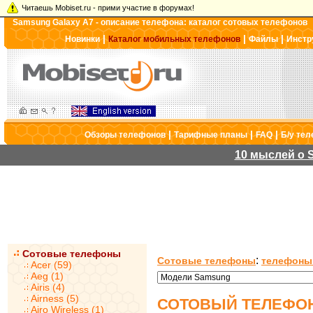
Читаешь Mobiset.ru - прими участие в форумах!
Samsung Galaxy A7 - описание телефона: каталог сотовых телефонов
|
|
|
Новинки
Каталог мобильных телефонов
Файлы
Инстр
|
|
|
Обзоры телефонов
Тарифные планы
FAQ
Б/у те
10 мыслей о S
Сотовые телефоны
:
Сотовые телефоны
телефоны
Acer (59)
Aeg (1)
Airis (4)
Airness (5)
СОТОВЫЙ ТЕЛЕФОН
Airo Wireless (1)