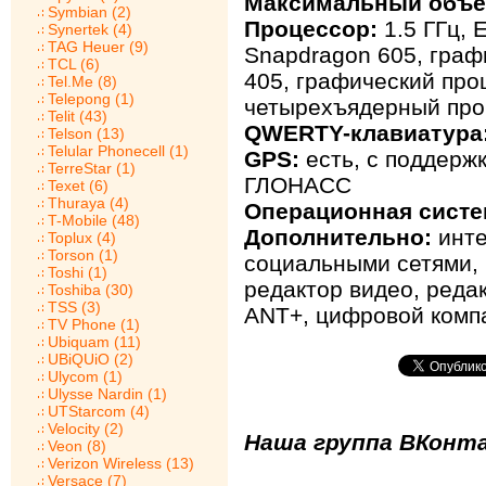
Максимальный объе
Symbian (2)
Процессор:
1.5 ГГц, 
Synertek (4)
TAG Heuer (9)
Snapdragon 605, граф
TCL (6)
405, графический про
Tel.Me (8)
Telepong (1)
четырехъядерный про
Telit (43)
QWERTY-клавиатура
Telson (13)
Telular Phonecell (1)
GPS:
есть, с поддерж
TerreStar (1)
ГЛОНАСС
Texet (6)
Thuraya (4)
Операционная систе
T-Mobile (48)
Дополнительно:
инте
Toplux (4)
Torson (1)
социальными сетями, 
Toshi (1)
редактор видео, реда
Toshiba (30)
TSS (3)
ANT+, цифровой комп
TV Phone (1)
Ubiquam (11)
UBiQUiO (2)
Ulycom (1)
Ulysse Nardin (1)
UTStarcom (4)
Velocity (2)
Наша группа ВКонта
Veon (8)
Verizon Wireless (13)
Versace (7)