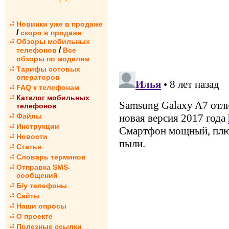
Новинки уже в продаже
/
скоро в продаже
Обзоры мобильных
/
телефонов
Все
обзоры по моделям
Тарифы сотовых
операторов
FAQ к телефонам
Каталог мобильных
телефонов
Файлы
Инструкции
Новости
Статьи
Словарь терминов
Отправка SMS-
сообщений
Б/у телефоны
Сайты
Наши опросы
О проекте
Полезные ссылки