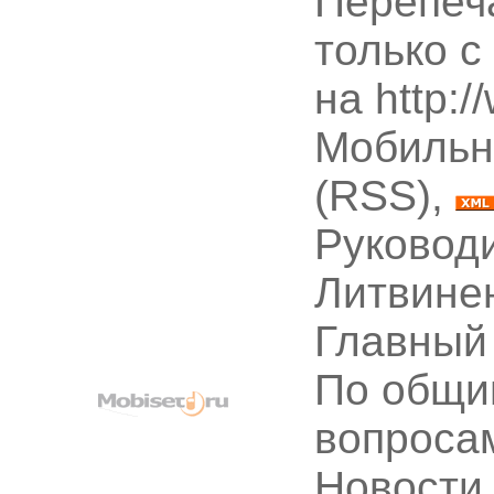
Перепеч
только с
на http:
Мобильн
(RSS),
Руководи
Литвине
Главный
По общи
вопроса
Новости