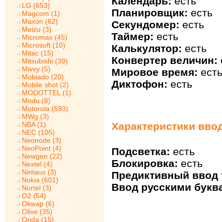
Календарь:
есть
LG (653)
Планировщик:
есть
Magcom (1)
Maxon (62)
Секундомер:
есть
Meizu (3)
Таймер:
есть
Micromax (45)
Microsoft (10)
Калькулятор:
есть
Mitac (15)
Конвертер величин:
Mitsubishi (39)
Mivvy (5)
Мировое время:
ест
Mobiado (20)
Диктофон:
есть
Mobile shot (2)
MODOTTEL (1)
Modu (8)
Motorola (593)
MWg (3)
NBA (1)
Характеристики ввод
NEC (105)
Neonode (3)
NeoPoint (4)
Подсветка:
есть
Newgen (22)
Блокировка:
есть
Nextel (4)
Nintaus (3)
Предиктивный ввод 
Nokia (601)
Ввод русскими букв
Nortel (3)
O2 (54)
Okwap (6)
Olive (35)
Onda (15)