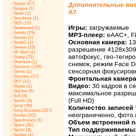
Sanyo (57)
Дополнительные воз
Saygus (1)
A7
Seals (1)
Secufone (1)
SED (13)
Игры:
загружаемые
Seekwood (1)
Sendo (29)
MP3-плеер:
eAAC+, F
Sensei (1)
Основная камера:
13
SerteC (1)
Sewon (23)
разрешение 4128x309
SF Alert (1)
автофокус, гео-тегир
Sharp (73)
Shensun (1)
снимок, режим Face De
Siemens (138)
сенсорная фокусиров
Sierra (1)
Sitronics (17)
Фронтальная камера
SKY (21)
Видео:
30 кадров в се
Skype (2)
SkyVox (5)
максимальное разреш
Sofi (5)
(Full HD)
Sonim (8)
Sony (48)
Количество записей 
Sony Ericsson (227)
неограниченно, фото 
Soutec (23)
Spectronics (1)
Объем встроенной п
Spice (36)
Тип поддерживаемых
Sprint (3)
Spyker (1)