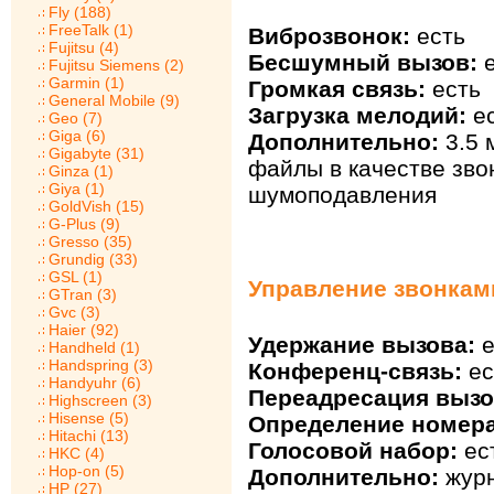
Fly (188)
FreeTalk (1)
Виброзвонок:
есть
Fujitsu (4)
Бесшумный вызов:
е
Fujitsu Siemens (2)
Garmin (1)
Громкая связь:
есть
General Mobile (9)
Загрузка мелодий:
ес
Geo (7)
Giga (6)
Дополнительно:
3.5 
Gigabyte (31)
файлы в качестве зво
Ginza (1)
Giya (1)
шумоподавления
GoldVish (15)
G-Plus (9)
Gresso (35)
Grundig (33)
GSL (1)
Управление звонкам
GTran (3)
Gvc (3)
Haier (92)
Удержание вызова:
е
Handheld (1)
Handspring (3)
Конференц-связь:
ес
Handyuhr (6)
Переадресация вызо
Highscreen (3)
Hisense (5)
Определение номера
Hitachi (13)
Голосовой набор:
ес
HKC (4)
Hop-on (5)
Дополнительно:
журн
HP (27)