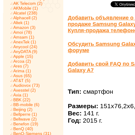
AK Telecom (2)
AKMobile (1)
Alcatel (238)
Добавить объявление о 
Alphacell (2)
Altek (1)
продаже Samsung Galax
Amazon (3)
Купля-продажа телефон
Amoi (78)
Amsam (1)
AnexTek (1)
Обсудить Samsung Galax
Anycool (24)
форуме
AnyDATA (9)
Apple (15)
Arcoa (2)
Добавить свой FAQ по 
Ares (7)
Galaxy A7
Arima (1)
Asus (65)
AT&T (5)
Audiovox (73)
Axesstel (2)
Тип:
смартфон
Axia (1)
BBK (22)
BB-mobile (6)
Размеры:
151x76,2x6
Beijing (2)
Вес:
141 г.
Bellperre (1)
Bellwave (2)
Год:
2015 г.
Benefon (19)
BenQ (40)
BenQ-Siemens (31)