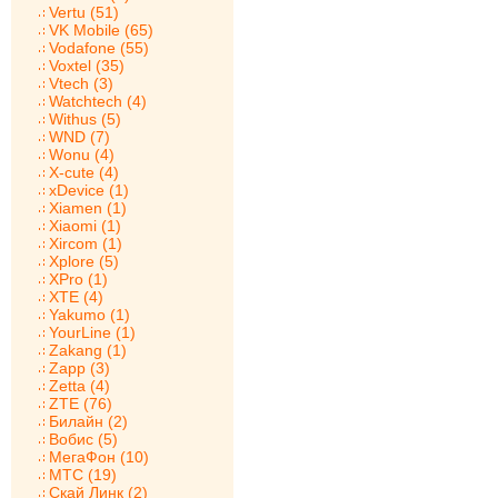
Vertu (51)
VK Mobile (65)
Vodafone (55)
Voxtel (35)
Vtech (3)
Watchtech (4)
Withus (5)
WND (7)
Wonu (4)
X-cute (4)
xDevice (1)
Xiamen (1)
Xiaomi (1)
Xircom (1)
Xplore (5)
XPro (1)
XTE (4)
Yakumo (1)
YourLine (1)
Zakang (1)
Zapp (3)
Zetta (4)
ZTE (76)
Билайн (2)
Вобис (5)
МегаФон (10)
МТС (19)
Скай Линк (2)