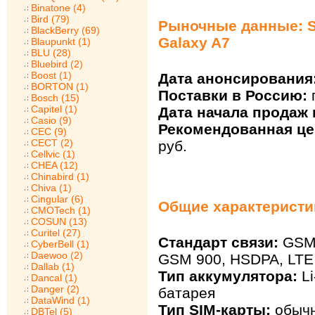
Binatone (4)
Bird (79)
Рыночные данные: 
BlackBerry (69)
Galaxy A7
Blaupunkt (1)
BLU (28)
Bluebird (2)
Boost (1)
Дата анонсирования
BORTON (1)
Поставки в Россию:
Bosch (15)
Capitel (1)
Дата начала продаж 
Casio (9)
Рекомендованная цен
CEC (9)
CECT (2)
руб.
Cellvic (1)
CHEA (12)
Chinabird (1)
Chiva (1)
Cingular (6)
Общие характеристи
CMOTech (1)
COSUN (13)
Curitel (27)
Стандарт связи:
GSM 
CyberBell (1)
Daewoo (2)
GSM 900, HSDPA, LTE
Dallab (1)
Тип аккумулятора:
Li
Dancal (1)
Danger (2)
батарея
DataWind (1)
Тип SIM-карты:
обыч
DBTel (5)