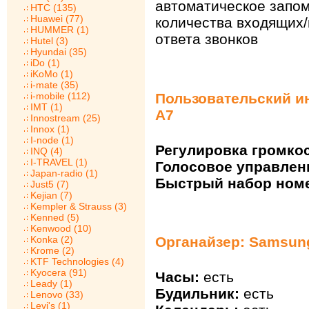
автоматическое запо
HTC (135)
Huawei (77)
количества входящих
HUMMER (1)
ответа звонков
Hutel (3)
Hyundai (35)
iDo (1)
iKoMo (1)
i-mate (35)
Пользовательский и
i-mobile (112)
IMT (1)
A7
Innostream (25)
Innox (1)
I-node (1)
Регулировка громкос
INQ (4)
I-TRAVEL (1)
Голосовое управлен
Japan-radio (1)
Быстрый набор ном
Just5 (7)
Kejian (7)
Kempler & Strauss (3)
Kenned (5)
Kenwood (10)
Органайзер: Samsung
Konka (2)
Krome (2)
KTF Technologies (4)
Kyocera (91)
Часы:
есть
Leady (1)
Будильник:
есть
Lenovo (33)
Levi's (1)