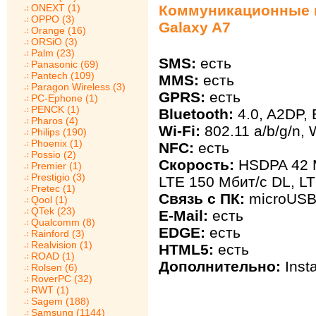
ONEXT (1)
Коммуникационные 
OPPO (3)
Galaxy A7
Orange (16)
ORSiO (3)
Palm (23)
SMS:
есть
Panasonic (69)
Pantech (109)
MMS:
есть
Paragon Wireless (3)
GPRS:
есть
PC-Ephone (1)
PENCK (1)
Bluetooth:
4.0, A2DP,
Pharos (4)
Wi-Fi:
802.11 a/b/g/n, 
Philips (190)
Phoenix (1)
NFC:
есть
Possio (2)
Скорость:
HSDPA 42 М
Premier (1)
Prestigio (3)
LTE 150 Мбит/с DL, L
Pretec (1)
Связь с ПК:
microUSB
Qool (1)
QTek (23)
E-Mail:
есть
Qualcomm (8)
EDGE:
есть
Rainford (3)
Realvision (1)
HTML5:
есть
ROAD (1)
Дополнительно:
Inst
Rolsen (6)
RoverPC (32)
RWT (1)
Sagem (188)
Samsung (1144)