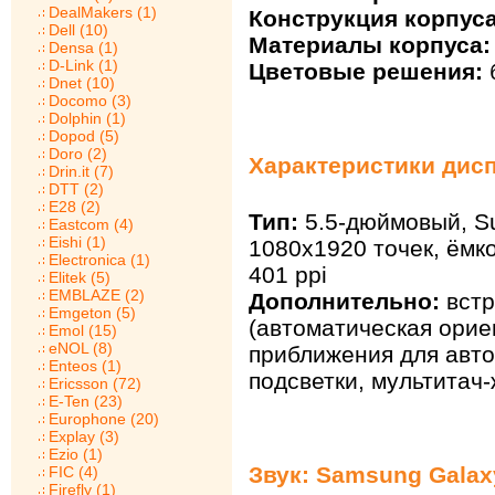
DealMakers (1)
Конструкция корпуса
Dell (10)
Материалы корпуса:
Densa (1)
D-Link (1)
Цветовые решения:
Dnet (10)
Docomo (3)
Dolphin (1)
Dopod (5)
Doro (2)
Характеристики дисп
Drin.it (7)
DTT (2)
E28 (2)
Тип:
5.5-дюймовый, Su
Eastcom (4)
Eishi (1)
1080х1920 точек, ёмк
Electronica (1)
401 ppi
Elitek (5)
EMBLAZE (2)
Дополнительно:
встр
Emgeton (5)
(автоматическая орие
Emol (15)
eNOL (8)
приближения для авт
Enteos (1)
подсветки, мультитач
Ericsson (72)
E-Ten (23)
Europhone (20)
Explay (3)
Ezio (1)
Звук: Samsung Galax
FIC (4)
Firefly (1)