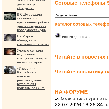
энергоснабжение
Сотовые телефоны 
дата-центр
«Яндекса»
В США создали
уникального
прыгающего робота
Каталог сотовых телефо
для исследования
поверхности Луны
На Марсе
Версия для печати
обнаружили
«отпечаток пальца»
Ученые связали
медленное
Читайте в новостях 
вращение Венеры с
ее атмосферой
«Известия»:
Читайте аналитику 
Российским
пилотам
рекомендовано
готовиться к
полетам без GPS
НА ФОРУМЕ
Муж начал храпеть
22.07.2026 16:36:34 