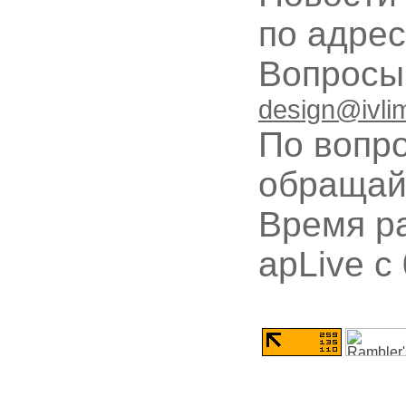
по адре
Вопрос
design@ivli
По вопр
обращай
Время ра
apLive c