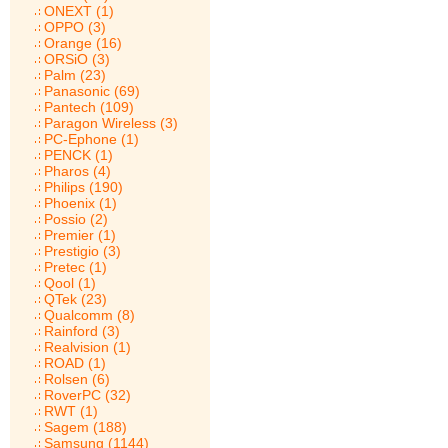
ONEXT (1)
OPPO (3)
Orange (16)
ORSiO (3)
Palm (23)
Panasonic (69)
Pantech (109)
Paragon Wireless (3)
PC-Ephone (1)
PENCK (1)
Pharos (4)
Philips (190)
Phoenix (1)
Possio (2)
Premier (1)
Prestigio (3)
Pretec (1)
Qool (1)
QTek (23)
Qualcomm (8)
Rainford (3)
Realvision (1)
ROAD (1)
Rolsen (6)
RoverPC (32)
RWT (1)
Sagem (188)
Samsung (1144)