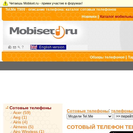
Читаешь Mobiset.ru - прими участие в форумах!
Tel.Me T909 - описание телефона: каталог сотовых телефонов
|
Новинки
Каталог мобильн
|
Обзоры телефонов
Та
Сотовые телефоны
:
Сотовые телефоны
телефоны 
Acer (59)
Aeg (1)
Airis (4)
СОТОВЫЙ ТЕЛЕФОН TEL
Airness (5)
Airo Wireless (1)