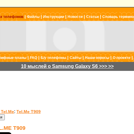
|
|
|
|
|
ых телефонов
Файлы
Инструкции
Новости
Статьи
Словарь термино
|
|
|
|
|
|
рифные планы
FAQ
Б/у телефоны
Сайты
Наши опросы
О проекте
10 мыслей о Samsung Galaxy S6 >>> >>
:
Tel.Me
Tel.Me T909
.ME T909