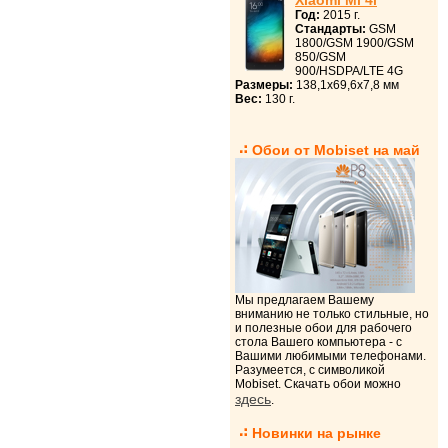
Xiaomi Mi 4i
Год:
2015 г.
Стандарты:
GSM
1800/GSM 1900/GSM
850/GSM
900/HSDPA/LTE 4G
Размеры:
138,1x69,6x7,8 мм
Вес:
130 г.
Обои от Mobiset на май
Мы предлагаем Вашему
вниманию не только стильные, но
и полезные обои для рабочего
стола Вашего компьютера - с
Вашими любимыми телефонами.
Разумеется, с символикой
Mobiset. Скачать обои можно
здесь
.
Новинки на рынке