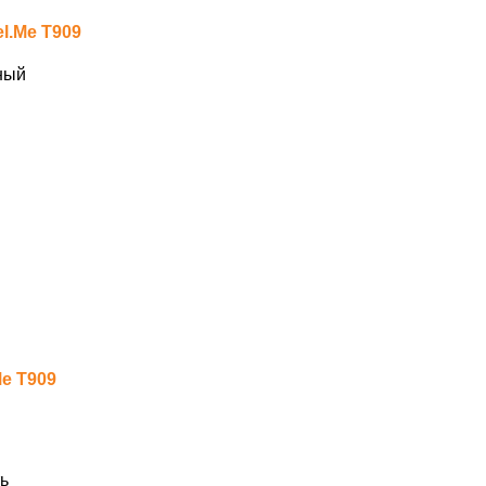
l.Me T909
ный
Me T909
ь