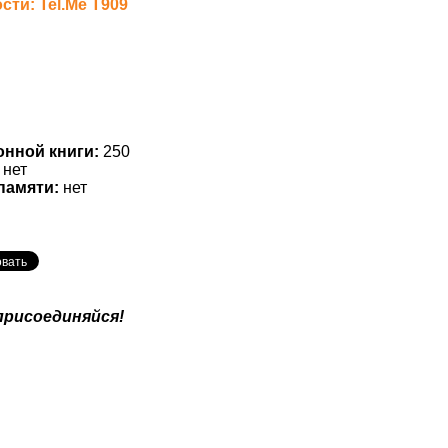
ти: Tel.Me T909
онной книги:
250
нет
памяти:
нет
присоединяйся!