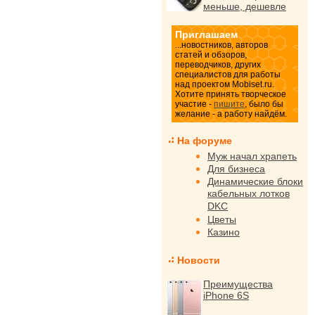
меньше, дешевле
Приглашаем
...новостников, авторов
статей и обзоров,
переводчиков, других
специалистов для работы
над проектом Mobiset.ru.
Хотите принять творческое
участие -
пишите
, было бы
желание - а работу найдём.
На форуме
Муж начал храпеть
Для бизнеса
Динамические блоки
кабельных лотков
DKC
Цветы
Казино
Новости
Преимущества
iPhone 6S