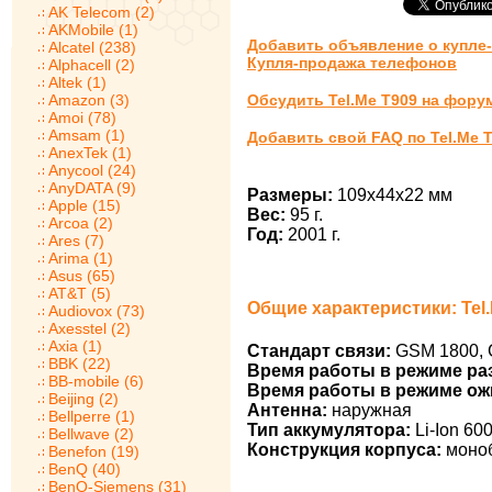
AK Telecom (2)
AKMobile (1)
Добавить объявление о купле-
Alcatel (238)
Купля-продажа телефонов
Alphacell (2)
Altek (1)
Amazon (3)
Обсудить Tel.Me T909 на фору
Amoi (78)
Amsam (1)
Добавить свой FAQ по Tel.Me 
AnexTek (1)
Anycool (24)
AnyDATA (9)
Размеры:
109x44x22 мм
Apple (15)
Вес:
95 г.
Arcoa (2)
Год:
2001 г.
Ares (7)
Arima (1)
Asus (65)
AT&T (5)
Общие характеристики: Tel
Audiovox (73)
Axesstel (2)
Axia (1)
Стандарт связи:
GSM 1800, 
BBK (22)
Время работы в режиме ра
BB-mobile (6)
Время работы в режиме ож
Beijing (2)
Антенна:
наружная
Bellperre (1)
Тип аккумулятора:
Li-Ion 60
Bellwave (2)
Конструкция корпуса:
моно
Benefon (19)
BenQ (40)
BenQ-Siemens (31)