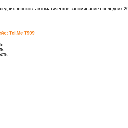
ледних звонков: автоматическое запоминание последних 2
с: Tel.Me T909
ь
ть
сть