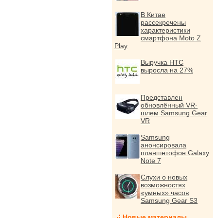
В Китае
рассекречены
характеристики
смартфона Moto Z
Play
Выручка HTC
выросла на 27%
Представлен
обновлённый VR-
шлем Samsung Gear
VR
Samsung
анонсировала
планшетофон Galaxy
Note 7
Слухи о новых
возможностях
«умных» часов
Samsung Gear S3
Новые материалы