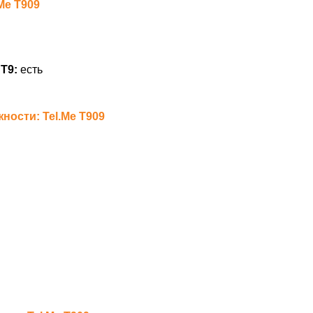
Me T909
Т9:
есть
ости: Tel.Me T909