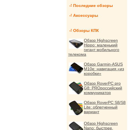
Последние обзоры
Аксессуары
Обзоры КПК
Обзор Highscreen
Hippo: маленький
гигант мобильного
телекома
Обзор Garmin-ASUS
M10e: навигация «из
коробки»
Обзор RoverPC pro
G8: PROроссийский
коммуникатор
Обзор RoverPC S8/S8
Lite: облегченный
вариант
Обзор Highscreen
Nano: быстрее,