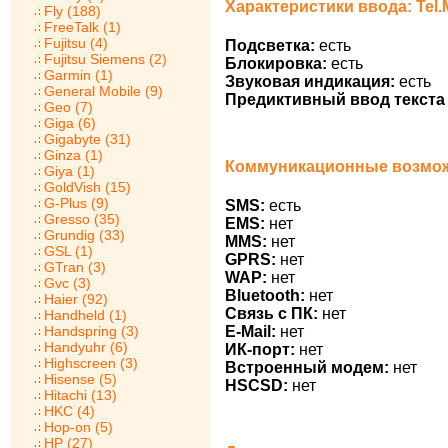
Характеристики ввода: Tel.
Fly (188)
FreeTalk (1)
Fujitsu (4)
Подсветка:
есть
Fujitsu Siemens (2)
Блокировка:
есть
Garmin (1)
Звуковая индикация:
есть
General Mobile (9)
Предиктивный ввод текста 
Geo (7)
Giga (6)
Gigabyte (31)
Ginza (1)
Коммуникационные возможн
Giya (1)
GoldVish (15)
G-Plus (9)
SMS:
есть
Gresso (35)
EMS:
нет
Grundig (33)
MMS:
нет
GSL (1)
GPRS:
нет
GTran (3)
WAP:
нет
Gvc (3)
Bluetooth:
нет
Haier (92)
Связь с ПК:
нет
Handheld (1)
Handspring (3)
E-Mail:
нет
Handyuhr (6)
ИК-порт:
нет
Highscreen (3)
Встроенный модем:
нет
Hisense (5)
HSCSD:
нет
Hitachi (13)
HKC (4)
Hop-on (5)
HP (27)