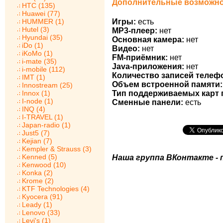
Дополнительные возможнос
HTC (135)
Huawei (77)
HUMMER (1)
Игры:
есть
Hutel (3)
MP3-плеер:
нет
Hyundai (35)
Основная камера:
нет
iDo (1)
Видео:
нет
iKoMo (1)
FM-приёмник:
нет
i-mate (35)
Java-приложения:
нет
i-mobile (112)
Количество записей телеф
IMT (1)
Объем встроенной памяти:
Innostream (25)
Innox (1)
Тип поддерживаемых карт 
I-node (1)
Сменные панели:
есть
INQ (4)
I-TRAVEL (1)
Japan-radio (1)
Just5 (7)
Kejian (7)
Kempler & Strauss (3)
Kenned (5)
Наша группа ВКонтакте - 
Kenwood (10)
Konka (2)
Krome (2)
KTF Technologies (4)
Kyocera (91)
Leady (1)
Lenovo (33)
Levi's (1)