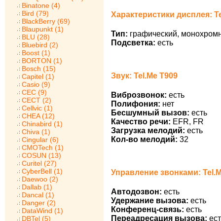
Binatone (4)
Bird (79)
Характеристики дисплея: Te
BlackBerry (69)
Blaupunkt (1)
Тип:
графический, монохром
BLU (28)
Подсветка:
есть
Bluebird (2)
Boost (1)
BORTON (1)
Bosch (15)
Звук: Tel.Me T909
Capitel (1)
Casio (9)
CEC (9)
Виброзвонок:
есть
CECT (2)
Полифония:
нет
Cellvic (1)
Бесшумный вызов:
есть
CHEA (12)
Качество речи:
EFR, FR
Chinabird (1)
Загрузка мелодий:
есть
Chiva (1)
Кол-во мелодий:
32
Cingular (6)
CMOTech (1)
COSUN (13)
Curitel (27)
CyberBell (1)
Управление звонками: Tel.
Daewoo (2)
Dallab (1)
Автодозвон:
есть
Dancal (1)
Удержание вызова:
есть
Danger (2)
Конференц-связь:
есть
DataWind (1)
Переадресация вызова:
ест
DBTel (5)