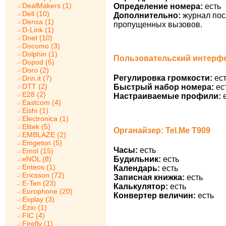
DealMakers (1)
Определение номера:
есть
Dell (10)
Дополнительно:
журнал пос
Densa (1)
пропущенных вызовов.
D-Link (1)
Dnet (10)
Docomo (3)
Dolphin (1)
Пользовательский интерфей
Dopod (5)
Doro (2)
Регулировка громкости:
ест
Drin.it (7)
DTT (2)
Быстрый набор номера:
ес
E28 (2)
Настраиваемые профили:
е
Eastcom (4)
Eishi (1)
Electronica (1)
Elitek (5)
Органайзер: Tel.Me T909
EMBLAZE (2)
Emgeton (5)
Часы:
есть
Emol (15)
Будильник:
есть
eNOL (8)
Enteos (1)
Календарь:
есть
Ericsson (72)
Записная книжка:
есть
E-Ten (23)
Калькулятор:
есть
Europhone (20)
Конвертер величин:
есть
Explay (3)
Ezio (1)
FIC (4)
Firefly (1)