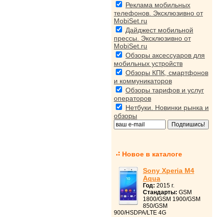
Реклама мобильных
телефонов. Эксклюзивно от
MobiSet.ru
Дайджест мобильной
прессы. Эксклюзивно от
MobiSet.ru
Обзоры аксессуаров для
мобильных устройств
Обзоры КПК, смартфонов
и коммуникаторов
Обзоры тарифов и услуг
операторов
Нетбуки. Новинки рынка и
обзоры
Новое в каталоге
Sony Xperia M4
Aqua
Год:
2015 г.
Стандарты:
GSM
1800/GSM 1900/GSM
850/GSM
900/HSDPA/LTE 4G