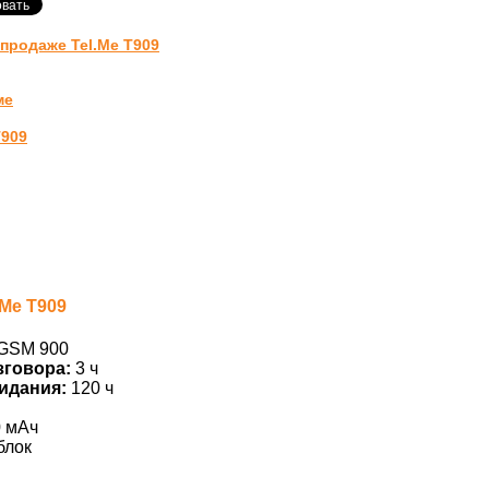
продаже Tel.Me T909
ме
T909
.Me T909
GSM 900
зговора:
3 ч
идания:
120 ч
0 мАч
блок