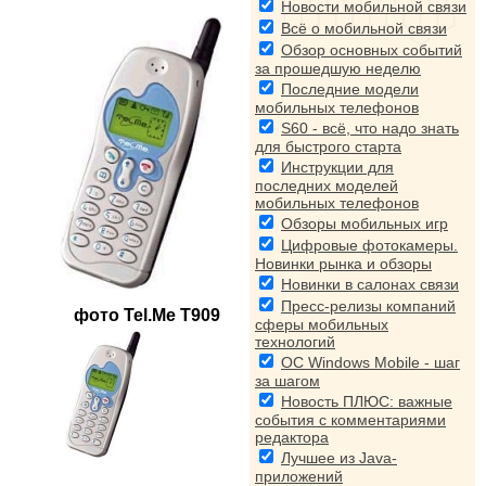
Новости мобильной связи
Всё о мобильной связи
Обзор основных событий
за прошедшую неделю
Последние модели
мобильных телефонов
S60 - всё, что надо знать
для быстрого старта
Инструкции для
последних моделей
мобильных телефонов
Обзоры мобильных игр
Цифровые фотокамеры.
Новинки рынка и обзоры
Новинки в салонах связи
Пресс-релизы компаний
фото
Tel.Me T909
сферы мобильных
технологий
ОС Windows Mobile - шаг
за шагом
Новость ПЛЮС: важные
события с комментариями
редактора
Лучшее из Java-
приложений