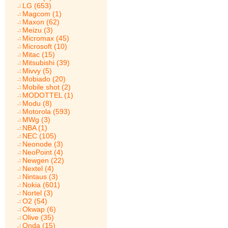
LG (653)
Magcom (1)
Maxon (62)
Meizu (3)
Micromax (45)
Microsoft (10)
Mitac (15)
Mitsubishi (39)
Mivvy (5)
Mobiado (20)
Mobile shot (2)
MODOTTEL (1)
Modu (8)
Motorola (593)
MWg (3)
NBA (1)
NEC (105)
Neonode (3)
NeoPoint (4)
Newgen (22)
Nextel (4)
Nintaus (3)
Nokia (601)
Nortel (3)
O2 (54)
Okwap (6)
Olive (35)
Onda (15)