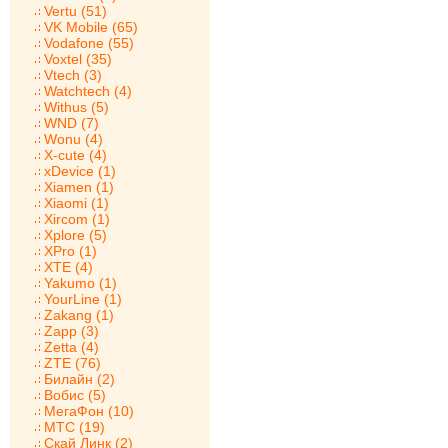
Vertu (51)
VK Mobile (65)
Vodafone (55)
Voxtel (35)
Vtech (3)
Watchtech (4)
Withus (5)
WND (7)
Wonu (4)
X-cute (4)
xDevice (1)
Xiamen (1)
Xiaomi (1)
Xircom (1)
Xplore (5)
XPro (1)
XTE (4)
Yakumo (1)
YourLine (1)
Zakang (1)
Zapp (3)
Zetta (4)
ZTE (76)
Билайн (2)
Вобис (5)
МегаФон (10)
МТС (19)
Скай Линк (2)