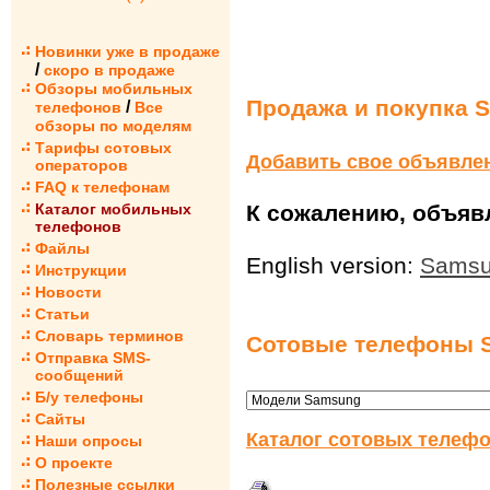
Новинки уже в продаже
/
скоро в продаже
Обзоры мобильных
Продажа и покупка 
/
телефонов
Все
обзоры по моделям
Тарифы сотовых
Добавить свое объявле
операторов
FAQ к телефонам
Каталог мобильных
К сожалению, объявл
телефонов
Файлы
English version:
Samsu
Инструкции
Новости
Статьи
Словарь терминов
Сотовые телефоны 
Отправка SMS-
сообщений
Б/у телефоны
Сайты
Каталог сотовых телефо
Наши опросы
О проекте
Полезные ссылки