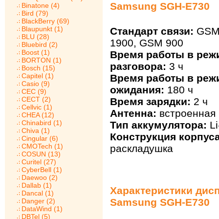
Samsung SGH-E730
Binatone (4)
Bird (79)
BlackBerry (69)
Blaupunkt (1)
Стандарт связи:
GSM 
BLU (28)
1900, GSM 900
Bluebird (2)
Boost (1)
Время работы в реж
BORTON (1)
разговора:
3 ч
Bosch (15)
Capitel (1)
Время работы в реж
Casio (9)
ожидания:
180 ч
CEC (9)
CECT (2)
Время зарядки:
2 ч
Cellvic (1)
Антенна:
встроенная
CHEA (12)
Chinabird (1)
Тип аккумулятора:
Li
Chiva (1)
Конструкция корпуса
Cingular (6)
CMOTech (1)
раскладушка
COSUN (13)
Curitel (27)
CyberBell (1)
Daewoo (2)
Dallab (1)
Характеристики дис
Dancal (1)
Samsung SGH-E730
Danger (2)
DataWind (1)
DBTel (5)