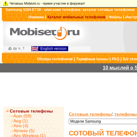
Читаешь Mobiset.ru - прими участие в форумах!
Samsung SGH-E730 - описание телефона: каталог сотовых телефонов
|
|
|
Новинки
Каталог мобильных телефонов
Файлы
Инстр
|
|
|
Обзоры телефонов
Тарифные планы
FAQ
Б/у те
10 мыслей о S
Сотовые телефоны
:
Сотовые телефоны
телефоны
Acer (59)
Aeg (1)
Airis (4)
Airness (5)
СОТОВЫЙ ТЕЛЕФОН
Airo Wireless (1)