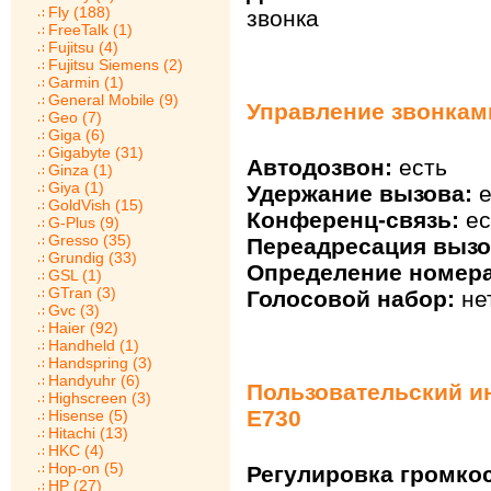
Fly (188)
звонка
FreeTalk (1)
Fujitsu (4)
Fujitsu Siemens (2)
Garmin (1)
General Mobile (9)
Управление звонкам
Geo (7)
Giga (6)
Gigabyte (31)
Автодозвон:
есть
Ginza (1)
Giya (1)
Удержание вызова:
е
GoldVish (15)
Конференц-связь:
ес
G-Plus (9)
Gresso (35)
Переадресация вызо
Grundig (33)
Определение номера
GSL (1)
GTran (3)
Голосовой набор:
не
Gvc (3)
Haier (92)
Handheld (1)
Handspring (3)
Handyuhr (6)
Пользовательский и
Highscreen (3)
E730
Hisense (5)
Hitachi (13)
HKC (4)
Hop-on (5)
Регулировка громкос
HP (27)