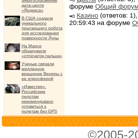
энергоснабжение
форуме
Общий фору
дата-центр
«Яндекса»
Казино
(ответов: 1)
В США создали
20:59:43 на форуме
О
уникального
прыгающего робота
для исследования
поверхности Луны
На Марсе
обнаружили
«отпечаток пальца»
Ученые связали
медленное
вращение Венеры с
ее атмосферой
«Известия»:
Российским
пилотам
рекомендовано
готовиться к
полетам без GPS
©2005-2