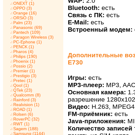
WAP:
2.0
ONEXT (1)
Bluetooth:
есть
OPPO (3)
Orange (16)
Связь с ПК:
есть
ORSiO (3)
E-Mail:
есть
Palm (23)
Panasonic (69)
Встроенный модем:
Pantech (109)
Paragon Wireless (3)
PC-Ephone (1)
PENCK (1)
Pharos (4)
Дополнительные во
Philips (190)
Phoenix (1)
E730
Possio (2)
Premier (1)
Prestigio (3)
Игры:
есть
Pretec (1)
MP3-плеер:
MP3, AA
Qool (1)
QTek (23)
Основная камера:
1.
Qualcomm (8)
разрешение 1280х102
Rainford (3)
Realvision (1)
Видео:
H.263, MPEG4
ROAD (1)
FM-приёмник:
есть
Rolsen (6)
RoverPC (32)
Java-приложения:
MI
RWT (1)
Количество записей 
Sagem (188)
Samsung (1144)