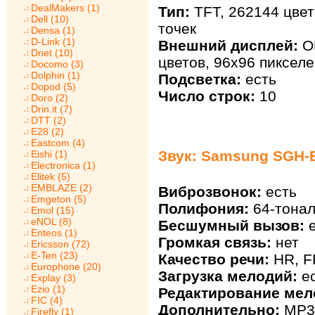
DealMakers (1)
Тип:
TFT, 262144 цвет
Dell (10)
точек
Densa (1)
D-Link (1)
Внешний дисплей:
O
Dnet (10)
цветов, 96х96 пиксел
Docomo (3)
Dolphin (1)
Подсветка:
есть
Dopod (5)
Число строк:
10
Doro (2)
Drin.it (7)
DTT (2)
E28 (2)
Eastcom (4)
Звук: Samsung SGH-
Eishi (1)
Electronica (1)
Elitek (5)
EMBLAZE (2)
Виброзвонок:
есть
Emgeton (5)
Полифония:
64-тонал
Emol (15)
eNOL (8)
Бесшумный вызов:
е
Enteos (1)
Громкая связь:
нет
Ericsson (72)
E-Ten (23)
Качество речи:
HR, F
Europhone (20)
Загрузка мелодий:
ес
Explay (3)
Ezio (1)
Редактирование мел
FIC (4)
Дополнительно:
MP3,
Firefly (1)