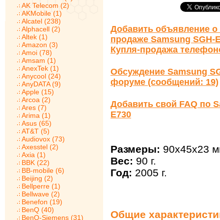
AK Telecom (2)
AKMobile (1)
Alcatel (238)
Добавить объявление о 
Alphacell (2)
Altek (1)
продаже Samsung SGH-
Amazon (3)
Купля-продажа телефон
Amoi (78)
Amsam (1)
AnexTek (1)
Обсуждение Samsung SG
Anycool (24)
форуме (сообщений: 19)
AnyDATA (9)
Apple (15)
Arcoa (2)
Добавить свой FAQ по 
Ares (7)
E730
Arima (1)
Asus (65)
AT&T (5)
Audiovox (73)
Axesstel (2)
Размеры:
90x45x23 м
Axia (1)
Вес:
90 г.
BBK (22)
BB-mobile (6)
Год:
2005 г.
Beijing (2)
Bellperre (1)
Bellwave (2)
Benefon (19)
BenQ (40)
Общие характеристи
BenQ-Siemens (31)