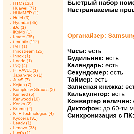
Быстрый набор ном
HTC (135)
Huawei (77)
Настраиваемые про
HUMMER (1)
Hutel (3)
Hyundai (35)
iDo (1)
iKoMo (1)
Органайзер: Samsun
i-mate (35)
i-mobile (112)
IMT (1)
Часы:
есть
Innostream (25)
Innox (1)
Будильник:
есть
I-node (1)
Календарь:
есть
INQ (4)
I-TRAVEL (1)
Секундомер:
есть
Japan-radio (1)
Таймер:
есть
Just5 (7)
Kejian (7)
Записная книжка:
ес
Kempler & Strauss (3)
Калькулятор:
есть
Kenned (5)
Kenwood (10)
Конвертер величин:
Konka (2)
Диктофон:
до 60-ти м
Krome (2)
KTF Technologies (4)
Синхронизация с ПК
Kyocera (91)
Leady (1)
Lenovo (33)
Levi's (1)