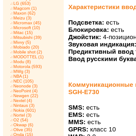
LG (653)
Характеристики вво
Magcom (1)
Maxon (62)
Meizu (3)
Подсветка:
есть
Micromax (45)
Microsoft (10)
Блокировка:
есть
Mitac (15)
Джойстик:
4-позицион
Mitsubishi (39)
Mivvy (5)
Звуковая индикация
Mobiado (20)
Предиктивный ввод т
Mobile shot (2)
MODOTTEL (1)
Ввод русскими букв
Modu (8)
Motorola (593)
MWg (3)
NBA (1)
NEC (105)
Коммуникационные 
Neonode (3)
NeoPoint (4)
SGH-E730
Newgen (22)
Nextel (4)
Nintaus (3)
SMS:
есть
Nokia (601)
EMS:
есть
Nortel (3)
O2 (54)
MMS:
есть
Okwap (6)
GPRS:
класс 10
Olive (35)
Onda (15)