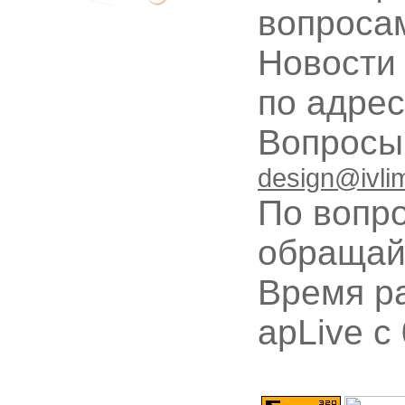
вопроса
Новости
по адре
Вопрос
design@ivli
По вопр
обращай
Время ра
apLive c