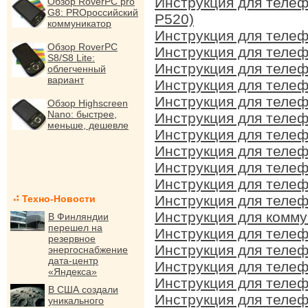
Инструкция для теле
Обзор RoverPC pro
G8: PROроссийский
P520)
коммуникатор
Инструкция для теле
Обзор RoverPC
Инструкция для теле
S8/S8 Lite:
Инструкция для теле
облегченный
вариант
Инструкция для теле
Инструкция для теле
Обзор Highscreen
Nano: быстрее,
Инструкция для теле
меньше, дешевле
Инструкция для теле
Инструкция для теле
Инструкция для теле
Инструкция для теле
Инструкция для теле
Техно-Новости
Инструкция для комм
В Финляндии
перешел на
Инструкция для теле
резервное
Инструкция для теле
энергоснабжение
дата-центр
Инструкция для теле
«Яндекса»
Инструкция для теле
В США создали
Инструкция для теле
уникального