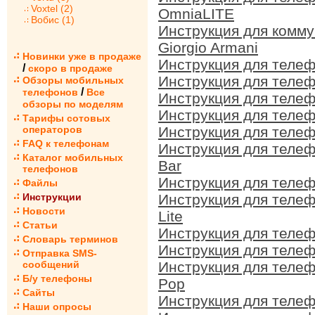
Voxtel (2)
OmniaLITE
Вобис (1)
Инструкция для комм
Giorgio Armani
Новинки уже в продаже
Инструкция для теле
/
скоро в продаже
Инструкция для теле
Обзоры мобильных
/
телефонов
Все
Инструкция для теле
обзоры по моделям
Инструкция для теле
Тарифы сотовых
операторов
Инструкция для теле
FAQ к телефонам
Инструкция для теле
Каталог мобильных
Bar
телефонов
Инструкция для теле
Файлы
Инструкции
Инструкция для теле
Новости
Lite
Статьи
Инструкция для теле
Словарь терминов
Инструкция для теле
Отправка SMS-
сообщений
Инструкция для теле
Б/у телефоны
Pop
Сайты
Инструкция для теле
Наши опросы