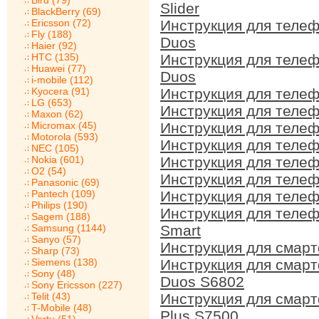
Bird (79)
Slider
BlackBerry (69)
Ericsson (72)
Инструкция для теле
Fly (188)
Duos
Haier (92)
HTC (135)
Инструкция для тел
Huawei (77)
Duos
i-mobile (112)
Kyocera (91)
Инструкция для теле
LG (653)
Инструкция для теле
Maxon (62)
Micromax (45)
Инструкция для теле
Motorola (593)
Инструкция для теле
NEC (105)
Nokia (601)
Инструкция для теле
O2 (54)
Инструкция для теле
Panasonic (69)
Pantech (109)
Инструкция для теле
Philips (190)
Инструкция для теле
Sagem (188)
Samsung (1144)
Smart
Sanyo (57)
Инструкция для смар
Sharp (73)
Siemens (138)
Инструкция для смар
Sony (48)
Duos S6802
Sony Ericsson (227)
Telit (43)
Инструкция для смар
T-Mobile (48)
Plus S7500