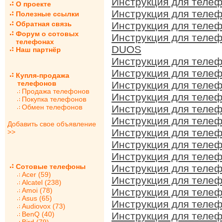
Инструкция для теле
О проекте
Инструкция для теле
Полезные ссылки
Обратная связь
Инструкция для теле
Форум о сотовых
Инструкция для телеф
телефонах
DUOS
Наш партнёр
Инструкция для теле
Инструкция для теле
Купля-продажа
телефонов
Инструкция для теле
Продажа телефонов
Инструкция для теле
Покупка телефонов
Обмен телефонов
Инструкция для теле
Инструкция для теле
Добавить свое объявление
Инструкция для теле
>>
Инструкция для телеф
Инструкция для теле
Сотовые телефоны
Инструкция для теле
Acer (59)
Инструкция для теле
Alcatel (238)
Amoi (78)
Инструкция для теле
Asus (65)
Инструкция для теле
Audiovox (73)
BenQ (40)
Инструкция для теле