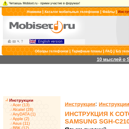
Читаешь Mobiset.ru - прими участие в форумах!
|
|
|
Новинки
Каталог мобильных телефонов
Файлы
Инстр
|
|
|
Обзоры телефонов
Тарифные планы
FAQ
Б/у те
10 мыслей о S
Инструкции
:
Инструкции
Инструкции
Acer (13)
Alcatel (28)
ИНСТРУКЦИЯ К СО
AnyDATA (1)
Apple (2)
SAMSUNG SGH-C21
Asus (11)
BBK (12)