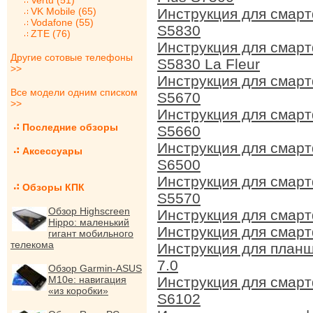
Vertu (51)
VK Mobile (65)
Инструкция для смар
Vodafone (55)
S5830
ZTE (76)
Инструкция для смар
Другие сотовые телефоны
S5830 La Fleur
>>
Инструкция для смарт
Все модели одним списком
S5670
>>
Инструкция для смар
Последние обзоры
S5660
Инструкция для смарт
Аксессуары
S6500
Инструкция для смарт
Обзоры КПК
S5570
Обзор Highscreen
Инструкция для смар
Hippo: маленький
Инструкция для смар
гигант мобильного
телекома
Инструкция для планш
7.0
Обзор Garmin-ASUS
M10e: навигация
Инструкция для смар
«из коробки»
S6102