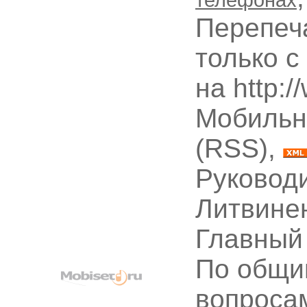
Перепеч
только с
на http:
Мобильн
(RSS),
Руководи
Литвине
Главный
По общи
вопроса