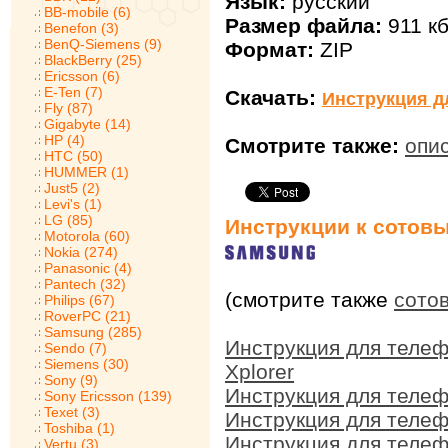
Язык:
русский
BB-mobile (6)
Размер файла:
911 к
Benefon (3)
BenQ-Siemens (9)
Формат:
ZIP
BlackBerry (25)
Ericsson (6)
E-Ten (7)
Скачать:
Инструкция д
Fly (87)
Gigabyte (14)
HP (4)
Смотрите также:
опи
HTC (50)
HUMMER (1)
Just5 (2)
Levi's (1)
LG (85)
Инструкции к сотов
Motorola (60)
Nokia (274)
Panasonic (4)
Pantech (32)
(смотрите также
сото
Philips (67)
RoverPC (21)
Samsung (285)
Инструкция для теле
Sendo (7)
Siemens (30)
Xplorer
Sony (9)
Инструкция для теле
Sony Ericsson (139)
Texet (3)
Инструкция для теле
Toshiba (1)
Инструкция для теле
Vertu (3)