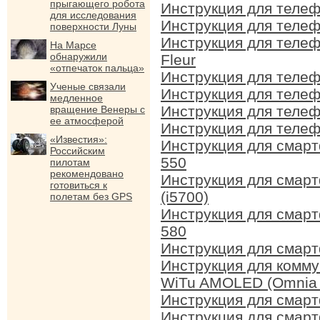
прыгающего робота
Инструкция для теле
для исследования
Инструкция для теле
поверхности Луны
Инструкция для теле
На Марсе
обнаружили
Fleur
«отпечаток пальца»
Инструкция для теле
Ученые связали
Инструкция для теле
медленное
Инструкция для теле
вращение Венеры с
ее атмосферой
Инструкция для теле
«Известия»:
Инструкция для смар
Российским
550
пилотам
рекомендовано
Инструкция для смар
готовиться к
(i5700)
полетам без GPS
Инструкция для смар
580
Инструкция для смар
Инструкция для комм
WiTu AMOLED (Omnia I
Инструкция для смар
Инструкция для смар