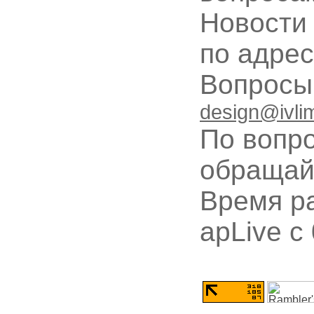
Новости
по адре
Вопрос
design@ivli
По вопр
обращай
Время ра
apLive c