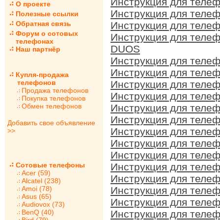
Инструкция для теле
О проекте
Инструкция для теле
Полезные ссылки
Обратная связь
Инструкция для теле
Форум о сотовых
Инструкция для телеф
телефонах
DUOS
Наш партнёр
Инструкция для теле
Инструкция для теле
Купля-продажа
телефонов
Инструкция для теле
Продажа телефонов
Инструкция для теле
Покупка телефонов
Обмен телефонов
Инструкция для теле
Инструкция для теле
Добавить свое объявление
Инструкция для теле
>>
Инструкция для телеф
Инструкция для теле
Сотовые телефоны
Инструкция для теле
Acer (59)
Инструкция для теле
Alcatel (238)
Amoi (78)
Инструкция для теле
Asus (65)
Инструкция для теле
Audiovox (73)
BenQ (40)
Инструкция для теле