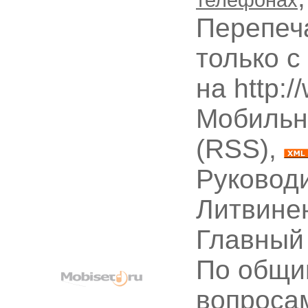
Перепеч
только с
на http:
Мобильн
(RSS),
Руководи
Литвине
Главный
По общи
вопроса