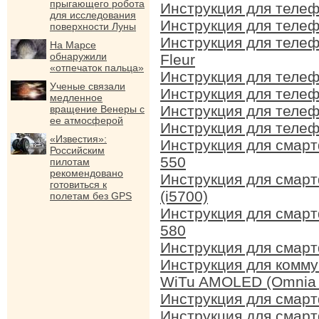
прыгающего робота
Инструкция для теле
для исследования
Инструкция для теле
поверхности Луны
Инструкция для теле
На Марсе
обнаружили
Fleur
«отпечаток пальца»
Инструкция для теле
Ученые связали
Инструкция для теле
медленное
Инструкция для теле
вращение Венеры с
ее атмосферой
Инструкция для теле
«Известия»:
Инструкция для смар
Российским
550
пилотам
рекомендовано
Инструкция для смар
готовиться к
(i5700)
полетам без GPS
Инструкция для смар
580
Инструкция для смар
Инструкция для комм
WiTu AMOLED (Omnia I
Инструкция для смар
Инструкция для смар