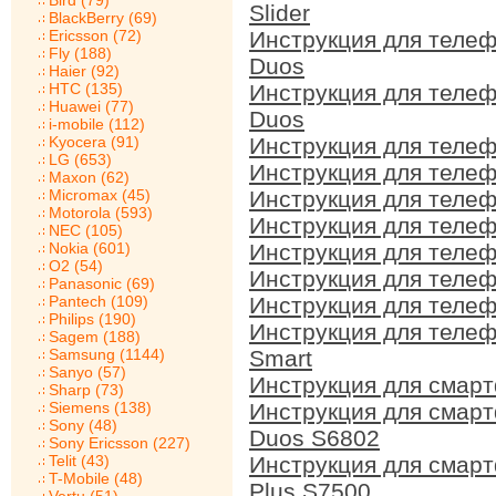
Bird (79)
Slider
BlackBerry (69)
Ericsson (72)
Инструкция для теле
Fly (188)
Duos
Haier (92)
HTC (135)
Инструкция для тел
Huawei (77)
Duos
i-mobile (112)
Kyocera (91)
Инструкция для теле
LG (653)
Инструкция для теле
Maxon (62)
Micromax (45)
Инструкция для теле
Motorola (593)
Инструкция для теле
NEC (105)
Nokia (601)
Инструкция для теле
O2 (54)
Инструкция для теле
Panasonic (69)
Pantech (109)
Инструкция для теле
Philips (190)
Инструкция для теле
Sagem (188)
Samsung (1144)
Smart
Sanyo (57)
Инструкция для смар
Sharp (73)
Siemens (138)
Инструкция для смар
Sony (48)
Duos S6802
Sony Ericsson (227)
Telit (43)
Инструкция для смар
T-Mobile (48)
Plus S7500