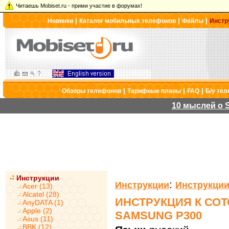
Читаешь Mobiset.ru - прими участие в форумах!
|
|
|
Новинки
Каталог мобильных телефонов
Файлы
Инстр
|
|
|
Обзоры телефонов
Тарифные планы
FAQ
Б/у те
10 мыслей о S
Инструкции
:
Инструкции
Инструкции
Acer (13)
Alcatel (28)
ИНСТРУКЦИЯ К СО
AnyDATA (1)
Apple (2)
SAMSUNG P300
Asus (11)
BBK (12)