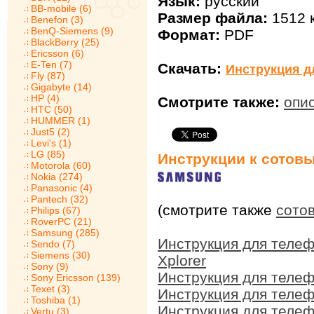
Язык:
русский
BB-mobile (6)
Размер файла:
1512 
Benefon (3)
BenQ-Siemens (9)
Формат:
PDF
BlackBerry (25)
Ericsson (6)
E-Ten (7)
Скачать:
Инструкция д
Fly (87)
Gigabyte (14)
HP (4)
Смотрите также:
опи
HTC (50)
HUMMER (1)
Just5 (2)
Levi's (1)
LG (85)
Инструкции к сотов
Motorola (60)
Nokia (274)
Panasonic (4)
Pantech (32)
(смотрите также
сото
Philips (67)
RoverPC (21)
Samsung (285)
Инструкция для теле
Sendo (7)
Siemens (30)
Xplorer
Sony (9)
Инструкция для теле
Sony Ericsson (139)
Texet (3)
Инструкция для теле
Toshiba (1)
Инструкция для теле
Vertu (3)