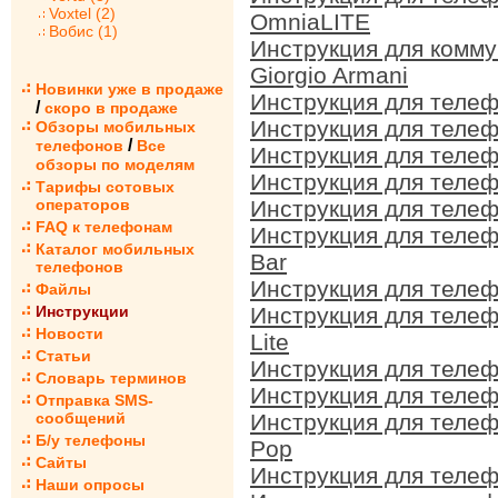
Voxtel (2)
OmniaLITE
Вобис (1)
Инструкция для комм
Giorgio Armani
Новинки уже в продаже
Инструкция для теле
/
скоро в продаже
Инструкция для теле
Обзоры мобильных
/
телефонов
Все
Инструкция для теле
обзоры по моделям
Инструкция для теле
Тарифы сотовых
операторов
Инструкция для теле
FAQ к телефонам
Инструкция для теле
Каталог мобильных
Bar
телефонов
Инструкция для теле
Файлы
Инструкции
Инструкция для теле
Новости
Lite
Статьи
Инструкция для теле
Словарь терминов
Инструкция для теле
Отправка SMS-
сообщений
Инструкция для теле
Б/у телефоны
Pop
Сайты
Инструкция для теле
Наши опросы