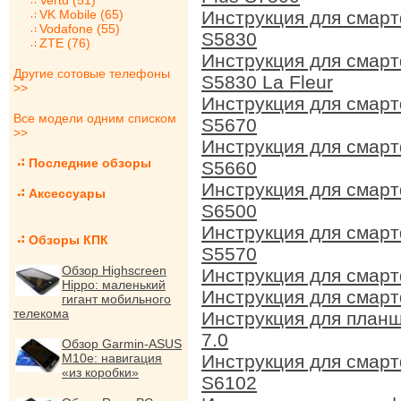
Vertu (51)
VK Mobile (65)
Инструкция для смар
Vodafone (55)
S5830
ZTE (76)
Инструкция для смар
Другие сотовые телефоны
S5830 La Fleur
>>
Инструкция для смарт
Все модели одним списком
S5670
>>
Инструкция для смар
Последние обзоры
S5660
Инструкция для смарт
Аксессуары
S6500
Инструкция для смарт
Обзоры КПК
S5570
Обзор Highscreen
Инструкция для смар
Hippo: маленький
Инструкция для смар
гигант мобильного
телекома
Инструкция для планш
7.0
Обзор Garmin-ASUS
M10e: навигация
Инструкция для смар
«из коробки»
S6102