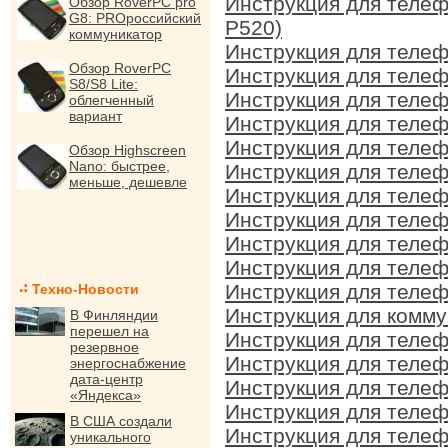
Инструкция для теле
Обзор RoverPC pro
G8: PROроссийский
P520)
коммуникатор
Инструкция для теле
Обзор RoverPC
Инструкция для теле
S8/S8 Lite:
Инструкция для теле
облегченный
вариант
Инструкция для теле
Инструкция для теле
Обзор Highscreen
Nano: быстрее,
Инструкция для теле
меньше, дешевле
Инструкция для теле
Инструкция для теле
Инструкция для теле
Инструкция для теле
Инструкция для теле
Техно-Новости
Инструкция для комм
В Финляндии
перешел на
Инструкция для теле
резервное
Инструкция для теле
энергоснабжение
дата-центр
Инструкция для теле
«Яндекса»
Инструкция для теле
В США создали
Инструкция для теле
уникального