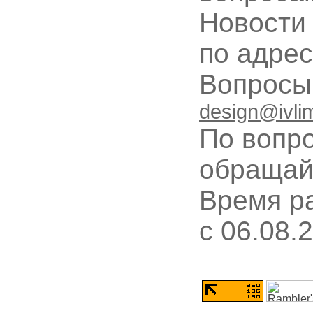
Новости
по адре
Вопрос
design@ivli
По вопр
обращай
Время ра
c 06.08.