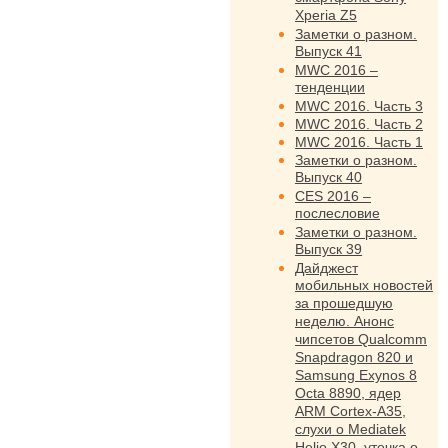
Xperia Z5
Заметки о разном.
Выпуск 41
MWC 2016 –
тенденции
MWC 2016. Часть 3
MWC 2016. Часть 2
MWC 2016. Часть 1
Заметки о разном.
Выпуск 40
CES 2016 –
послесловие
Заметки о разном.
Выпуск 39
Дайджест
мобильных новостей
за прошедшую
неделю. Анонс
чипсетов Qualcomm
Snapdragon 820 и
Samsung Exynos 8
Octa 8890, ядер
ARM Cortex-A35,
слухи о Mediatek
Helio X30, утечка о