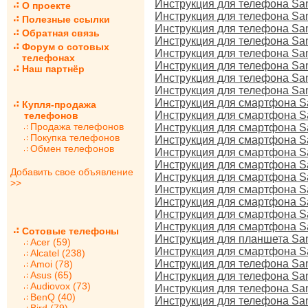
Инструкция для телефона S
О проекте
Инструкция для телефона S
Полезные ссылки
Инструкция для телефона S
Обратная связь
Инструкция для телефона S
Форум о сотовых
Инструкция для телефона S
телефонах
Инструкция для телефона S
Наш партнёр
Инструкция для телефона S
Инструкция для телефона Sa
Инструкция для смартфона S
Купля-продажа
Инструкция для смартфона S
телефонов
Продажа телефонов
Инструкция для смартфона S
Покупка телефонов
Инструкция для смартфона S
Обмен телефонов
Инструкция для смартфона Sa
Инструкция для смартфона S
Добавить свое объявление
Инструкция для смартфона S
>>
Инструкция для смартфона S
Инструкция для смартфона S
Инструкция для смартфона S
Инструкция для смартфона S
Сотовые телефоны
Инструкция для планшета Sam
Acer (59)
Инструкция для смартфона S
Alcatel (238)
Инструкция для телефона Sa
Amoi (78)
Asus (65)
Инструкция для телефона S
Audiovox (73)
Инструкция для телефона S
BenQ (40)
Инструкция для телефона S