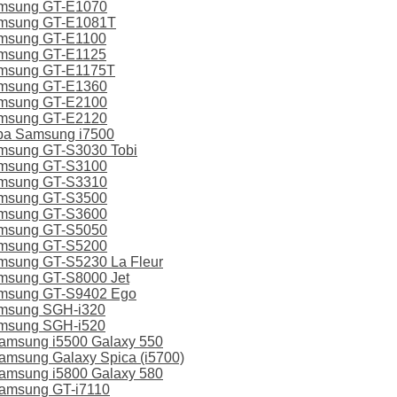
amsung GT-E1070
amsung GT-E1081T
msung GT-E1100
msung GT-E1125
amsung GT-E1175T
amsung GT-E1360
amsung GT-E2100
amsung GT-E2120
ра Samsung i7500
msung GT-S3030 Tobi
amsung GT-S3100
amsung GT-S3310
amsung GT-S3500
amsung GT-S3600
amsung GT-S5050
amsung GT-S5200
msung GT-S5230 La Fleur
msung GT-S8000 Jet
msung GT-S9402 Ego
msung SGH-i320
msung SGH-i520
amsung i5500 Galaxy 550
msung Galaxy Spica (i5700)
amsung i5800 Galaxy 580
amsung GT-i7110