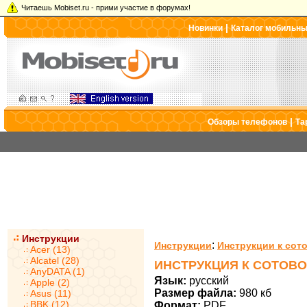
Читаешь Mobiset.ru - прими участие в форумах!
|
Новинки
Каталог мобильн
|
Обзоры телефонов
Та
Инструкции
:
Инструкции
Инструкции к со
Acer (13)
Alcatel (28)
ИНСТРУКЦИЯ К СОТОВО
AnyDATA (1)
Язык:
русский
Apple (2)
Размер файла:
980 кб
Asus (11)
BBK (12)
Формат:
PDF