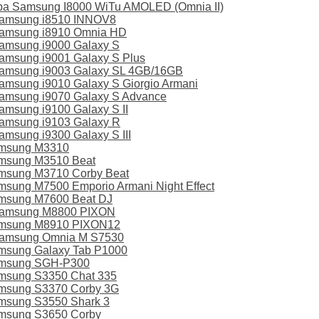
ра Samsung I8000 WiTu AMOLED (Omnia II)
Samsung i8510 INNOV8
amsung i8910 Omnia HD
amsung i9000 Galaxy S
msung i9001 Galaxy S Plus
amsung i9003 Galaxy SL 4GB/16GB
msung i9010 Galaxy S Giorgio Armani
amsung i9070 Galaxy S Advance
msung i9100 Galaxy S II
amsung i9103 Galaxy R
msung i9300 Galaxy S III
amsung M3310
msung M3510 Beat
msung M3710 Corby Beat
sung M7500 Emporio Armani Night Effect
msung M7600 Beat DJ
Samsung M8800 PIXON
amsung M8910 PIXON12
Samsung Omnia M S7530
msung Galaxy Tab P1000
amsung SGH-P300
msung S3350 Chat 335
msung S3370 Corby 3G
msung S3550 Shark 3
msung S3650 Corby