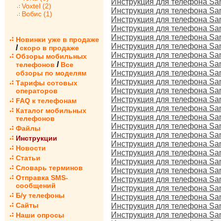
Инструкция для телефона Sa
Voxtel (2)
Инструкция для телефона Sa
Вобис (1)
Инструкция для телефона S
Инструкция для телефона Sa
Инструкция для телефона S
Новинки уже в продаже
Инструкция для телефона S
/
скоро в продаже
Инструкция для телефона S
Обзоры мобильных
Инструкция для телефона S
/
телефонов
Все
Инструкция для телефона Sa
обзоры по моделям
Инструкция для телефона S
Тарифы сотовых
Инструкция для телефона S
операторов
Инструкция для телефона S
FAQ к телефонам
Инструкция для телефона S
Каталог мобильных
Инструкция для телефона S
телефонов
Инструкция для телефона S
Файлы
Инструкция для телефона S
Инструкции
Инструкция для телефона Sa
Новости
Инструкция для телефона S
Статьи
Инструкция для телефона S
Словарь терминов
Инструкция для телефона S
Отправка SMS-
Инструкция для телефона S
сообщений
Инструкция для телефона S
Б/у телефоны
Инструкция для телефона Sam
Сайты
Инструкция для телефона S
Инструкция для телефона S
Наши опросы