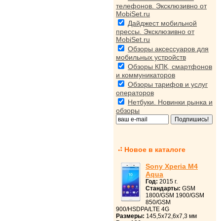
телефонов. Эксклюзивно от
MobiSet.ru
Дайджест мобильной
прессы. Эксклюзивно от
MobiSet.ru
Обзоры аксессуаров для
мобильных устройств
Обзоры КПК, смартфонов
и коммуникаторов
Обзоры тарифов и услуг
операторов
Нетбуки. Новинки рынка и
обзоры
Новое в каталоге
Sony Xperia M4
Aqua
Год:
2015 г.
Стандарты:
GSM
1800/GSM 1900/GSM
850/GSM
900/HSDPA/LTE 4G
Размеры:
145,5x72,6x7,3 мм