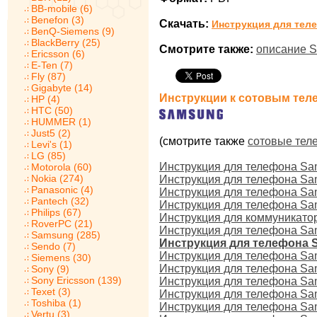
BB-mobile (6)
Benefon (3)
Скачать:
Инструкция для тел
BenQ-Siemens (9)
BlackBerry (25)
Смотрите также:
описание 
Ericsson (6)
E-Ten (7)
Fly (87)
Gigabyte (14)
Инструкции к сотовым те
HP (4)
HTC (50)
HUMMER (1)
Just5 (2)
(смотрите также
сотовые те
Levi's (1)
LG (85)
Инструкция для телефона Sa
Motorola (60)
Nokia (274)
Инструкция для телефона S
Panasonic (4)
Инструкция для телефона S
Pantech (32)
Инструкция для телефона Sa
Philips (67)
Инструкция для коммуникатор
RoverPC (21)
Инструкция для телефона Sa
Samsung (285)
Инструкция для телефона 
Sendo (7)
Инструкция для телефона S
Siemens (30)
Инструкция для телефона S
Sony (9)
Sony Ericsson (139)
Инструкция для телефона S
Texet (3)
Инструкция для телефона Sa
Toshiba (1)
Инструкция для телефона S
Vertu (3)