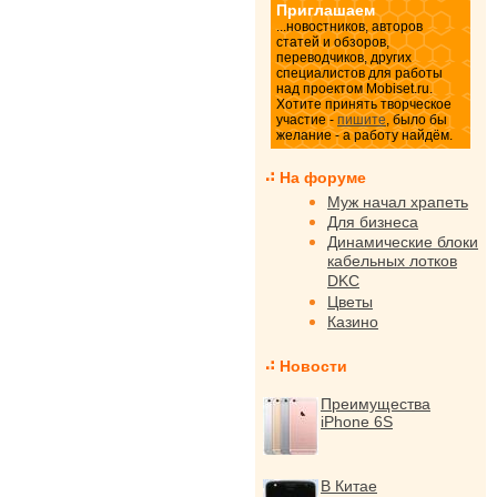
Приглашаем
...новостников, авторов
статей и обзоров,
переводчиков, других
специалистов для работы
над проектом Mobiset.ru.
Хотите принять творческое
участие -
пишите
, было бы
желание - а работу найдём.
На форуме
Муж начал храпеть
Для бизнеса
Динамические блоки
кабельных лотков
DKC
Цветы
Казино
Новости
Преимущества
iPhone 6S
В Китае