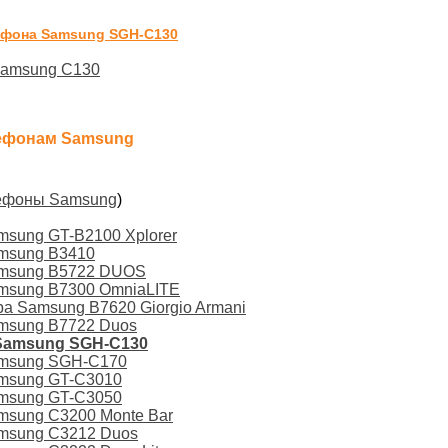
ефона Samsung SGH-C130
Samsung C130
лефонам Samsung
лефоны Samsung
)
msung GT-B2100 Xplorer
amsung B3410
amsung B5722 DUOS
msung B7300 OmniaLITE
а Samsung B7620 Giorgio Armani
msung B7722 Duos
Samsung SGH-C130
amsung SGH-C170
amsung GT-C3010
amsung GT-C3050
msung C3200 Monte Bar
amsung C3212 Duos