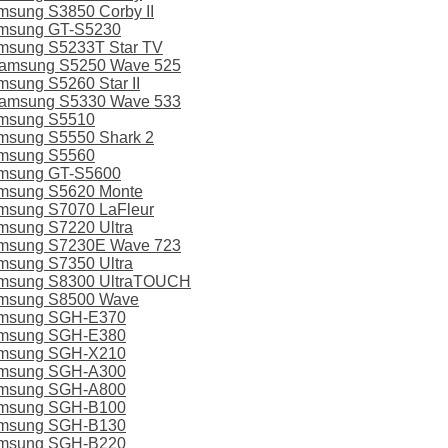
sung S3850 Corby II
amsung GT-S5230
msung S5233T Star TV
Samsung S5250 Wave 525
sung S5260 Star II
Samsung S5330 Wave 533
amsung S5510
msung S5550 Shark 2
amsung S5560
amsung GT-S5600
msung S5620 Monte
msung S7070 LaFleur
msung S7220 Ultra
amsung S7230E Wave 723
msung S7350 Ultra
amsung S8300 UltraTOUCH
amsung S8500 Wave
amsung SGH-E370
amsung SGH-E380
amsung SGH-X210
amsung SGH-A300
amsung SGH-A800
amsung SGH-B100
amsung SGH-B130
amsung SGH-B220