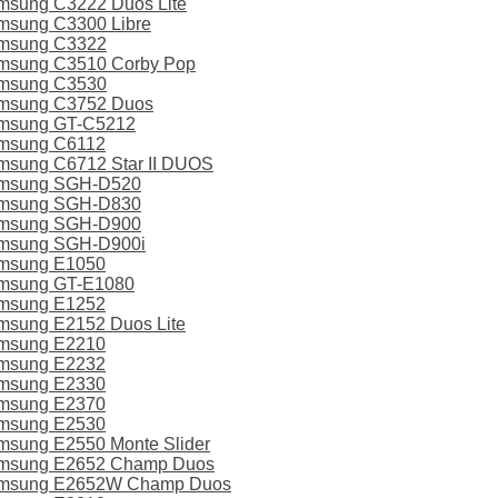
msung C3222 Duos Lite
msung C3300 Libre
amsung C3322
msung C3510 Corby Pop
amsung C3530
amsung C3752 Duos
amsung GT-C5212
amsung C6112
msung C6712 Star II DUOS
amsung SGH-D520
amsung SGH-D830
amsung SGH-D900
amsung SGH-D900i
amsung E1050
amsung GT-E1080
amsung E1252
msung E2152 Duos Lite
amsung E2210
amsung E2232
amsung E2330
amsung E2370
amsung E2530
sung E2550 Monte Slider
amsung E2652 Champ Duos
amsung E2652W Champ Duos