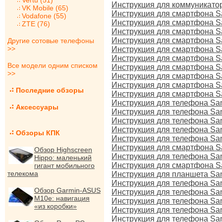
Vertu (51)
Инструкция для коммуникато
VK Mobile (65)
Инструкция для смартфона 
Vodafone (55)
Инструкция для смартфона S
ZTE (76)
Инструкция для смартфона S
Инструкция для смартфона Sa
Другие сотовые телефоны
>>
Инструкция для смартфона S
Инструкция для смартфона Sa
Все модели одним списком
Инструкция для смартфона S
>>
Инструкция для смартфона Sa
Инструкция для смартфона S
Последние обзоры
Инструкция для смартфона Sa
Инструкция для телефона S
Аксессуары
Инструкция для телефона Sa
Инструкция для телефона Sa
Инструкция для телефона Sam
Обзоры КПК
Инструкция для телефона Sa
Инструкция для смартфона 
Обзор Highscreen
Инструкция для телефона S
Hippo: маленький
Инструкция для смартфона 
гигант мобильного
телекома
Инструкция для планшета Sa
Инструкция для телефона S
Обзор Garmin-ASUS
Инструкция для телефона Sa
M10e: навигация
Инструкция для телефона Sa
«из коробки»
Инструкция для телефона Sa
Инструкция для телефона Sa