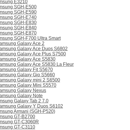
amsung E3210
amsung SGH-E500
amsung SGH-E590
amsung SGH-E740
amsung SGH-E830
amsung SGH-E840
amsung SGH-E870
msung SGH-F700 Ultra Smart
amsung Galaxy Ace 2
amsung Galaxy Ace Duos S6802
amsung Galaxy Ace Plus S7500
amsung Galaxy Ace S5830
msung Galaxy Ace S5830 La Fleur
amsung Galaxy Fit S5670
amsung Galaxy Gio S5660
amsung Galaxy mini 2 S6500
amsung Galaxy Mini S5570
amsung Galaxy Nexus
amsung Galaxy Note
sung Galaxy Tab 2 7.0
amsung Galaxy Y Duos S6102
msung Armani (SGH-P520)
amsung GT-B2700
amsung GT-C3060R
amsung GT-C3110