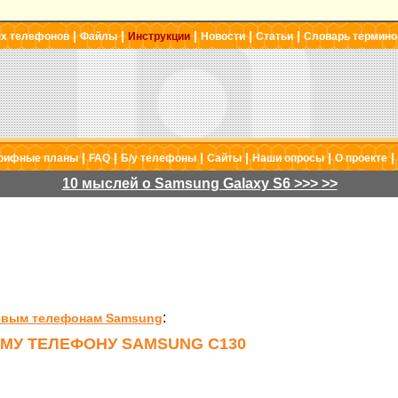
|
|
|
|
|
ых телефонов
Файлы
Инструкции
Новости
Статьи
Словарь термино
|
|
|
|
|
|
рифные планы
FAQ
Б/у телефоны
Сайты
Наши опросы
О проекте
10 мыслей о Samsung Galaxy S6 >>> >>
:
товым телефонам Samsung
МУ ТЕЛЕФОНУ SAMSUNG C130