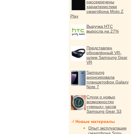
рассекречены
характеристики
смартфона Moto Z
Play
Выручка HTC
выросла на 27%
Представлен
обновлённый VR-
шлем Samsung Gear
VR
Samsung
анонсировала
планшетофон Galaxy
Note 7
Слухи о новых
возможностях
«умных» часов
Samsung Gear S3
Новые материалы
Опыт эксплуатации
смартфона Sony