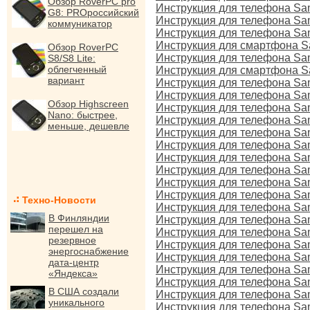
Обзор RoverPC pro
Инструкция для телефона Sam
G8: PROроссийский
Инструкция для телефона S
коммуникатор
Инструкция для телефона Sa
Инструкция для смартфона 
Обзор RoverPC
Инструкция для телефона Sam
S8/S8 Lite:
облегченный
Инструкция для смартфона 
вариант
Инструкция для телефона S
Инструкция для телефона Sa
Обзор Highscreen
Инструкция для телефона S
Nano: быстрее,
Инструкция для телефона S
меньше, дешевле
Инструкция для телефона Sa
Инструкция для телефона Sa
Инструкция для телефона Sa
Инструкция для телефона S
Инструкция для телефона Sa
Инструкция для телефона S
Техно-Новости
Инструкция для телефона S
В Финляндии
Инструкция для телефона S
перешел на
Инструкция для телефона S
резервное
Инструкция для телефона S
энергоснабжение
Инструкция для телефона S
дата-центр
Инструкция для телефона S
«Яндекса»
Инструкция для телефона S
В США создали
Инструкция для телефона S
уникального
Инструкция для телефона S