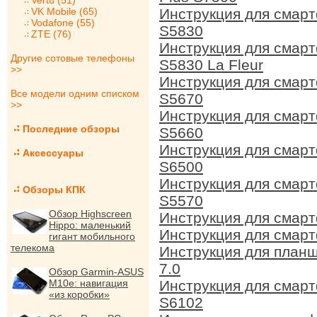
Vertu (51)
VK Mobile (65)
Инструкция для смар
Vodafone (55)
S5830
ZTE (76)
Инструкция для смар
Другие сотовые телефоны
S5830 La Fleur
>>
Инструкция для смарт
Все модели одним списком
S5670
>>
Инструкция для смар
Последние обзоры
S5660
Инструкция для смарт
Аксессуары
S6500
Инструкция для смарт
Обзоры КПК
S5570
Обзор Highscreen
Инструкция для смар
Hippo: маленький
Инструкция для смар
гигант мобильного
телекома
Инструкция для планш
7.0
Обзор Garmin-ASUS
M10e: навигация
Инструкция для смар
«из коробки»
S6102