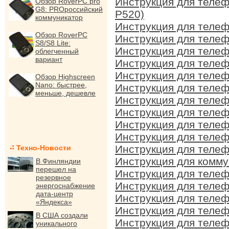
Инструкция для теле
Обзор RoverPC pro
G8: PROроссийский
P520)
коммуникатор
Инструкция для теле
Обзор RoverPC
Инструкция для теле
S8/S8 Lite:
Инструкция для теле
облегченный
вариант
Инструкция для теле
Инструкция для теле
Обзор Highscreen
Nano: быстрее,
Инструкция для теле
меньше, дешевле
Инструкция для теле
Инструкция для теле
Инструкция для теле
Инструкция для теле
Инструкция для теле
Техно-Новости
Инструкция для комм
В Финляндии
перешел на
Инструкция для теле
резервное
Инструкция для теле
энергоснабжение
дата-центр
Инструкция для теле
«Яндекса»
Инструкция для теле
В США создали
Инструкция для теле
уникального