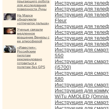
прыгающего робота
Инструкция для теле
для исследования
Инструкция для теле
поверхности Луны
Инструкция для теле
На Марсе
обнаружили
Fleur
«отпечаток пальца»
Инструкция для теле
Ученые связали
Инструкция для теле
медленное
Инструкция для теле
вращение Венеры с
ее атмосферой
Инструкция для теле
«Известия»:
Инструкция для смар
Российским
550
пилотам
рекомендовано
Инструкция для смар
готовиться к
(i5700)
полетам без GPS
Инструкция для смар
580
Инструкция для смар
Инструкция для комм
WiTu AMOLED (Omnia I
Инструкция для смар
Инструкция для смар