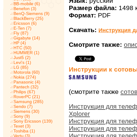
Язык:
русский
BB-mobile (6)
Размер файла:
1498 
Benefon (3)
BenQ-Siemens (9)
Формат:
PDF
BlackBerry (25)
Ericsson (6)
E-Ten (7)
Скачать:
Инструкция д
Fly (87)
Gigabyte (14)
HP (4)
Смотрите также:
опи
HTC (50)
HUMMER (1)
Just5 (2)
Levi's (1)
LG (85)
Инструкции к сотов
Motorola (60)
Nokia (274)
Panasonic (4)
Pantech (32)
(смотрите также
сото
Philips (67)
RoverPC (21)
Samsung (285)
Инструкция для теле
Sendo (7)
Siemens (30)
Xplorer
Sony (9)
Инструкция для теле
Sony Ericsson (139)
Texet (3)
Инструкция для теле
Toshiba (1)
Инструкция для теле
Vertu (3)