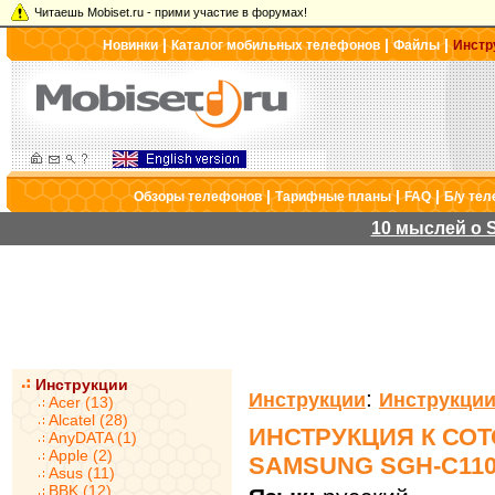
Читаешь Mobiset.ru - прими участие в форумах!
|
|
|
Новинки
Каталог мобильных телефонов
Файлы
Инстр
|
|
|
Обзоры телефонов
Тарифные планы
FAQ
Б/у те
10 мыслей о S
Инструкции
:
Инструкции
Инструкции
Acer (13)
Alcatel (28)
ИНСТРУКЦИЯ К СО
AnyDATA (1)
Apple (2)
SAMSUNG SGH-C11
Asus (11)
BBK (12)