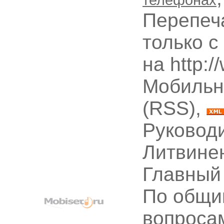
Перепеч
только с
на http:
Мобильн
(RSS),
Руководи
Литвине
Главный
По общи
вопроса