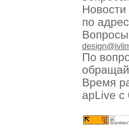
Новости
по адре
Вопрос
design@ivli
По вопр
обращай
Время ра
apLive c