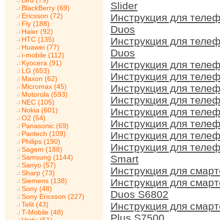
Bird (79)
Slider
BlackBerry (69)
Ericsson (72)
Инструкция для теле
Fly (188)
Duos
Haier (92)
HTC (135)
Инструкция для тел
Huawei (77)
Duos
i-mobile (112)
Kyocera (91)
Инструкция для теле
LG (653)
Инструкция для теле
Maxon (62)
Micromax (45)
Инструкция для теле
Motorola (593)
Инструкция для теле
NEC (105)
Nokia (601)
Инструкция для теле
O2 (54)
Инструкция для теле
Panasonic (69)
Pantech (109)
Инструкция для теле
Philips (190)
Инструкция для теле
Sagem (188)
Samsung (1144)
Smart
Sanyo (57)
Инструкция для смар
Sharp (73)
Siemens (138)
Инструкция для смар
Sony (48)
Duos S6802
Sony Ericsson (227)
Telit (43)
Инструкция для смар
T-Mobile (48)
Plus S7500