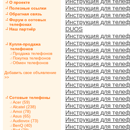
Инструкция для теле
О проекте
Инструкция для теле
Полезные ссылки
Обратная связь
Инструкция для теле
Форум о сотовых
Инструкция для телеф
телефонах
DUOS
Наш партнёр
Инструкция для теле
Инструкция для теле
Купля-продажа
телефонов
Инструкция для теле
Продажа телефонов
Инструкция для теле
Покупка телефонов
Обмен телефонов
Инструкция для теле
Инструкция для теле
Добавить свое объявление
Инструкция для теле
>>
Инструкция для телеф
Инструкция для теле
Сотовые телефоны
Инструкция для теле
Acer (59)
Инструкция для теле
Alcatel (238)
Amoi (78)
Инструкция для теле
Asus (65)
Инструкция для теле
Audiovox (73)
BenQ (40)
Инструкция для теле