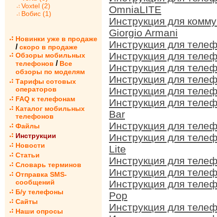
Voxtel (2)
OmniaLITE
Вобис (1)
Инструкция для комм
Giorgio Armani
Новинки уже в продаже
Инструкция для теле
/
скоро в продаже
Инструкция для теле
Обзоры мобильных
/
телефонов
Все
Инструкция для теле
обзоры по моделям
Инструкция для теле
Тарифы сотовых
операторов
Инструкция для теле
FAQ к телефонам
Инструкция для теле
Каталог мобильных
Bar
телефонов
Инструкция для теле
Файлы
Инструкции
Инструкция для теле
Новости
Lite
Статьи
Инструкция для теле
Словарь терминов
Инструкция для теле
Отправка SMS-
сообщений
Инструкция для теле
Б/у телефоны
Pop
Сайты
Инструкция для теле
Наши опросы