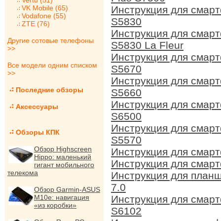
Vertu (51)
VK Mobile (65)
Инструкция для смар
Vodafone (55)
S5830
ZTE (76)
Инструкция для смар
Другие сотовые телефоны
S5830 La Fleur
>>
Инструкция для смарт
Все модели одним списком
S5670
>>
Инструкция для смар
Последние обзоры
S5660
Инструкция для смарт
Аксессуары
S6500
Инструкция для смарт
Обзоры КПК
S5570
Обзор Highscreen
Инструкция для смар
Hippo: маленький
Инструкция для смар
гигант мобильного
телекома
Инструкция для планш
7.0
Обзор Garmin-ASUS
M10e: навигация
Инструкция для смар
«из коробки»
S6102