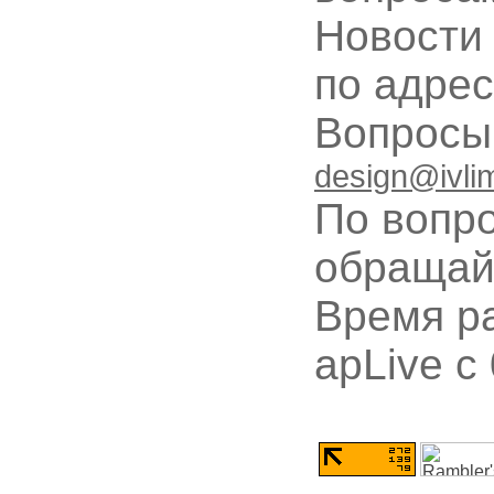
Новости
по адре
Вопрос
design@ivli
По вопр
обращай
Время ра
apLive c