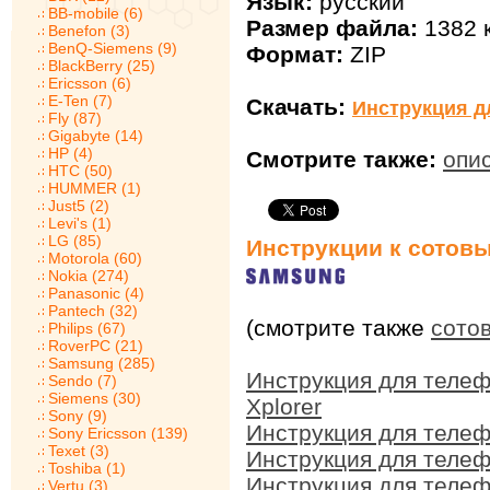
Язык:
русский
BB-mobile (6)
Размер файла:
1382 
Benefon (3)
BenQ-Siemens (9)
Формат:
ZIP
BlackBerry (25)
Ericsson (6)
E-Ten (7)
Скачать:
Инструкция д
Fly (87)
Gigabyte (14)
HP (4)
Смотрите также:
опи
HTC (50)
HUMMER (1)
Just5 (2)
Levi's (1)
LG (85)
Инструкции к сотов
Motorola (60)
Nokia (274)
Panasonic (4)
Pantech (32)
(смотрите также
сото
Philips (67)
RoverPC (21)
Samsung (285)
Инструкция для теле
Sendo (7)
Siemens (30)
Xplorer
Sony (9)
Инструкция для теле
Sony Ericsson (139)
Texet (3)
Инструкция для теле
Toshiba (1)
Инструкция для теле
Vertu (3)