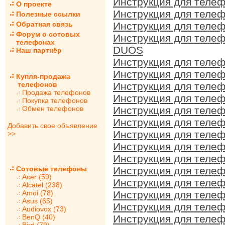
Инструкция для теле
О проекте
Инструкция для теле
Полезные ссылки
Обратная связь
Инструкция для теле
Форум о сотовых
Инструкция для телеф
телефонах
DUOS
Наш партнёр
Инструкция для теле
Инструкция для теле
Купля-продажа
телефонов
Инструкция для теле
Продажа телефонов
Инструкция для теле
Покупка телефонов
Обмен телефонов
Инструкция для теле
Инструкция для теле
Добавить свое объявление
Инструкция для теле
>>
Инструкция для телеф
Инструкция для теле
Сотовые телефоны
Инструкция для теле
Acer (59)
Инструкция для теле
Alcatel (238)
Amoi (78)
Инструкция для теле
Asus (65)
Инструкция для теле
Audiovox (73)
BenQ (40)
Инструкция для теле