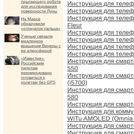
прыгающего робота
Инструкция для теле
для исследования
Инструкция для теле
поверхности Луны
Инструкция для теле
На Марсе
обнаружили
Fleur
«отпечаток пальца»
Инструкция для теле
Ученые связали
Инструкция для теле
медленное
Инструкция для теле
вращение Венеры с
ее атмосферой
Инструкция для теле
«Известия»:
Инструкция для смар
Российским
550
пилотам
рекомендовано
Инструкция для смар
готовиться к
(i5700)
полетам без GPS
Инструкция для смар
580
Инструкция для смар
Инструкция для комм
WiTu AMOLED (Omnia I
Инструкция для смар
Инструкция для смар