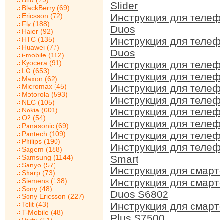
Bird (79)
Slider
BlackBerry (69)
Ericsson (72)
Инструкция для теле
Fly (188)
Duos
Haier (92)
HTC (135)
Инструкция для тел
Huawei (77)
Duos
i-mobile (112)
Kyocera (91)
Инструкция для теле
LG (653)
Инструкция для теле
Maxon (62)
Micromax (45)
Инструкция для теле
Motorola (593)
Инструкция для теле
NEC (105)
Nokia (601)
Инструкция для теле
O2 (54)
Инструкция для теле
Panasonic (69)
Pantech (109)
Инструкция для теле
Philips (190)
Инструкция для теле
Sagem (188)
Samsung (1144)
Smart
Sanyo (57)
Инструкция для смар
Sharp (73)
Siemens (138)
Инструкция для смар
Sony (48)
Duos S6802
Sony Ericsson (227)
Telit (43)
Инструкция для смар
T-Mobile (48)
Plus S7500