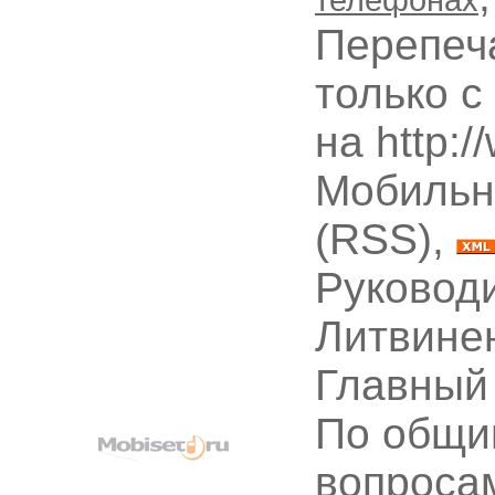
Перепеч
только с
на http:
Мобильн
(RSS),
Руководи
Литвине
Главный
По общи
вопроса