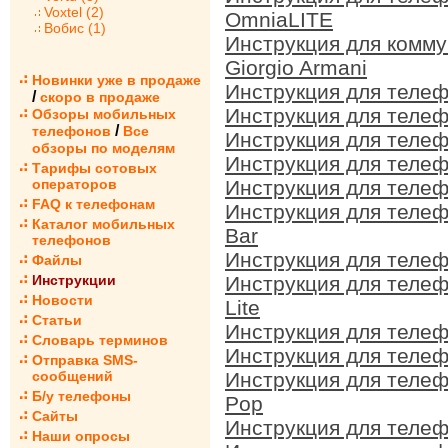
Voxtel (2)
OmniaLITE
Вобис (1)
Инструкция для комм
Giorgio Armani
Новинки уже в продаже
Инструкция для теле
/
скоро в продаже
Инструкция для теле
Обзоры мобильных
/
телефонов
Все
Инструкция для теле
обзоры по моделям
Инструкция для теле
Тарифы сотовых
операторов
Инструкция для теле
FAQ к телефонам
Инструкция для теле
Каталог мобильных
Bar
телефонов
Инструкция для теле
Файлы
Инструкции
Инструкция для теле
Новости
Lite
Статьи
Инструкция для теле
Словарь терминов
Инструкция для теле
Отправка SMS-
сообщений
Инструкция для теле
Б/у телефоны
Pop
Сайты
Инструкция для теле
Наши опросы