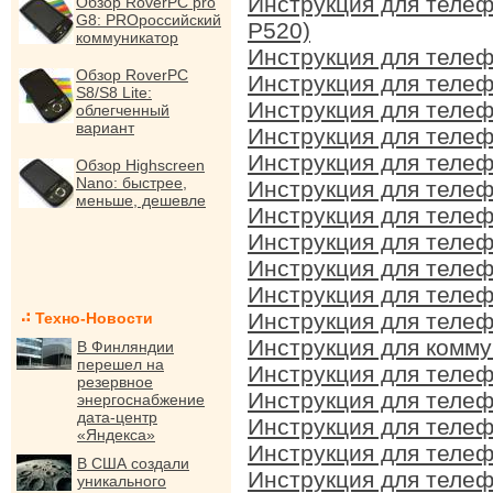
Инструкция для теле
Обзор RoverPC pro
G8: PROроссийский
P520)
коммуникатор
Инструкция для теле
Обзор RoverPC
Инструкция для теле
S8/S8 Lite:
Инструкция для теле
облегченный
вариант
Инструкция для теле
Инструкция для теле
Обзор Highscreen
Nano: быстрее,
Инструкция для теле
меньше, дешевле
Инструкция для теле
Инструкция для теле
Инструкция для теле
Инструкция для теле
Инструкция для теле
Техно-Новости
Инструкция для комм
В Финляндии
перешел на
Инструкция для теле
резервное
Инструкция для теле
энергоснабжение
дата-центр
Инструкция для теле
«Яндекса»
Инструкция для теле
В США создали
Инструкция для теле
уникального