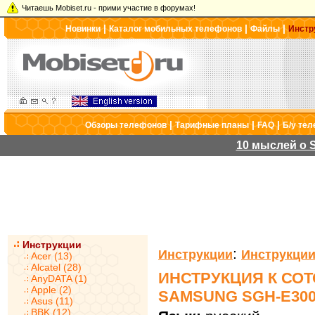
Читаешь Mobiset.ru - прими участие в форумах!
|
|
|
Новинки
Каталог мобильных телефонов
Файлы
Инстр
|
|
|
Обзоры телефонов
Тарифные планы
FAQ
Б/у те
10 мыслей о S
Инструкции
:
Инструкции
Инструкции
Acer (13)
Alcatel (28)
ИНСТРУКЦИЯ К СО
AnyDATA (1)
Apple (2)
SAMSUNG SGH-E30
Asus (11)
BBK (12)