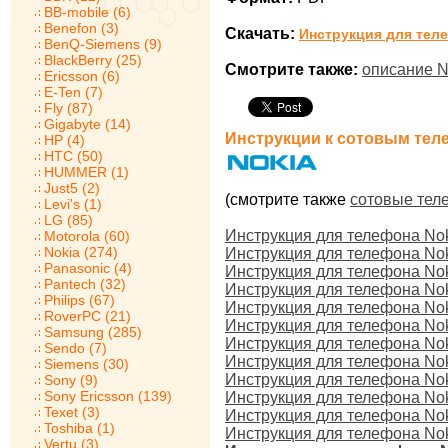
BB-mobile (6)
Benefon (3)
Скачать:
Инструкция для теле
BenQ-Siemens (9)
BlackBerry (25)
Смотрите также:
описание N
Ericsson (6)
E-Ten (7)
Fly (87)
Gigabyte (14)
Инструкции к сотовым тел
HP (4)
HTC (50)
HUMMER (1)
Just5 (2)
(смотрите также
сотовые тел
Levi's (1)
LG (85)
Инструкция для телефона Nok
Motorola (60)
Nokia (274)
Инструкция для телефона Nok
Panasonic (4)
Инструкция для телефона Nok
Pantech (32)
Инструкция для телефона Nok
Philips (67)
Инструкция для телефона Nok
RoverPC (21)
Инструкция для телефона No
Samsung (285)
Инструкция для телефона No
Sendo (7)
Инструкция для телефона No
Siemens (30)
Инструкция для телефона No
Sony (9)
Sony Ericsson (139)
Инструкция для телефона No
Texet (3)
Инструкция для телефона No
Toshiba (1)
Инструкция для телефона No
Vertu (3)