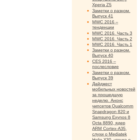
Xperia Z5
Заметки о разном.
Выпуск 41
MWC 2016 –
тенденции
MWC 2016. Часть 3
MWC 2016. Часть 2
MWC 2016. Часть 1
Заметки о разном.
Выпуск 40
CES 2016 –
послесловие
Заметки о разном.
Выпуск 39
Дайджест
мобильных новостей
за прошедшую
неделю. Анонс
чипсетов Qualcomm
Snapdragon 820 и
Samsung Exynos 8
Octa 8890, ядер
ARM Cortex-A35,
слухи о Mediatek
Helio X30, утечка о