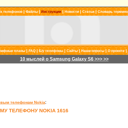
|
|
|
|
|
ых телефонов
Файлы
Инструкции
Новости
Статьи
Словарь термино
|
|
|
|
|
|
рифные планы
FAQ
Б/у телефоны
Сайты
Наши опросы
О проекте
10 мыслей о Samsung Galaxy S6 >>> >>
:
овым телефонам Nokia
МУ ТЕЛЕФОНУ NOKIA 1616