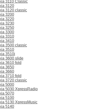
ia 3110 Classic
kia 3120
a 3120 classic
kia 3200
kia 3220
kia 3230
kia 3250
kia 3300
kia 3310
kia 3410
a 3500 classic
kia 3510
ia 3510i
ia 3600 slide
ia 3610 fold
kia 3650
kia 3660
ia 3710 fold
a 3720 classic
kia 5000
ia 5030 XpressRadio
kia 5070
kia 5100
ia 5130 XpressMusic
kia 5140