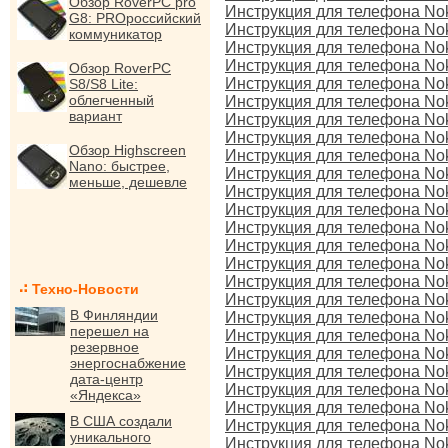
Обзор RoverPC pro
Инструкция для телефона Nok
G8: PROроссийский
Инструкция для телефона No
коммуникатор
Инструкция для телефона No
Инструкция для телефона No
Обзор RoverPC
Инструкция для телефона No
S8/S8 Lite:
облегченный
Инструкция для телефона No
вариант
Инструкция для телефона No
Инструкция для телефона Noki
Обзор Highscreen
Инструкция для телефона Noki
Nano: быстрее,
Инструкция для телефона No
меньше, дешевле
Инструкция для телефона Nok
Инструкция для телефона Noki
Инструкция для телефона Nok
Инструкция для телефона No
Инструкция для телефона No
Инструкция для телефона No
Техно-Новости
Инструкция для телефона Nok
В Финляндии
Инструкция для телефона Nok
перешел на
Инструкция для телефона Noki
резервное
Инструкция для телефона No
энергоснабжение
Инструкция для телефона Nok
дата-центр
Инструкция для телефона No
«Яндекса»
Инструкция для телефона No
В США создали
Инструкция для телефона No
уникального
Инструкция для телефона No