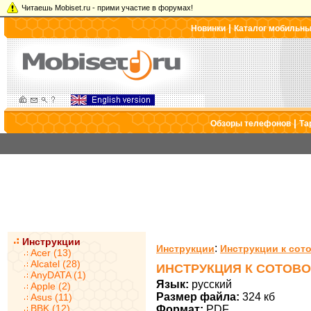
Читаешь Mobiset.ru - прими участие в форумах!
|
Новинки
Каталог мобильн
|
Обзоры телефонов
Та
Инструкции
:
Инструкции
Инструкции к сот
Acer (13)
Alcatel (28)
ИНСТРУКЦИЯ К СОТОВО
AnyDATA (1)
Язык:
русский
Apple (2)
Размер файла:
324 кб
Asus (11)
BBK (12)
Формат:
PDF