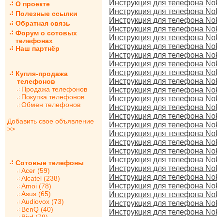
Инструкция для телефона Nok
О проекте
Инструкция для телефона No
Полезные ссылки
Инструкция для телефона Noki
Обратная связь
Инструкция для телефона No
Форум о сотовых
Инструкция для телефона No
телефонах
Инструкция для телефона No
Наш партнёр
Инструкция для телефона No
Инструкция для телефона No
Инструкция для телефона No
Купля-продажа
Инструкция для телефона No
телефонов
Продажа телефонов
Инструкция для телефона Noki
Покупка телефонов
Инструкция для телефона No
Обмен телефонов
Инструкция для телефона Nok
Инструкция для телефона Nok
Добавить свое объявление
Инструкция для телефона Nok
>>
Инструкция для телефона No
Инструкция для телефона No
Инструкция для телефона Nok
Инструкция для телефона Noki
Сотовые телефоны
Инструкция для телефона No
Acer (59)
Инструкция для телефона Nok
Alcatel (238)
Инструкция для телефона No
Amoi (78)
Asus (65)
Инструкция для телефона No
Audiovox (73)
Инструкция для телефона Nok
BenQ (40)
Инструкция для телефона No