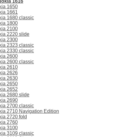
okia 1616
kia 1650
kia 1661
a 1680 classic
kia 1800
kia 2100
ia 2220 slide
kia 2300
a 2323 classic
a 2330 classic
kia 2600
a 2600 classic
kia 2610
kia 2626
kia 2630
kia 2650
kia 2652
ia 2680 slide
kia 2690
a 2700 classic
a 2710 Navigation Edition
ia 2720 fold
kia 2760
kia 3100
a 3109 classic