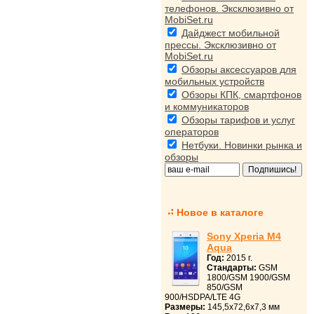
телефонов. Эксклюзивно от
MobiSet.ru
Дайджест мобильной
прессы. Эксклюзивно от
MobiSet.ru
Обзоры аксессуаров для
мобильных устройств
Обзоры КПК, смартфонов
и коммуникаторов
Обзоры тарифов и услуг
операторов
Нетбуки. Новинки рынка и
обзоры
Новое в каталоге
Sony Xperia M4
Aqua
Год:
2015 г.
Стандарты:
GSM
1800/GSM 1900/GSM
850/GSM
900/HSDPA/LTE 4G
Размеры:
145,5x72,6x7,3 мм