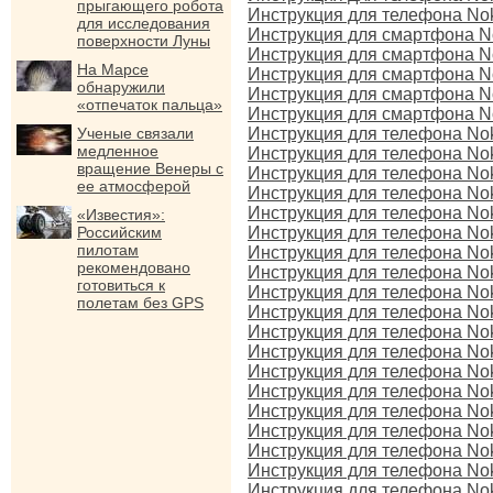
прыгающего робота
Инструкция для телефона Noki
для исследования
Инструкция для смартфона No
поверхности Луны
Инструкция для смартфона No
На Марсе
Инструкция для смартфона No
обнаружили
Инструкция для смартфона No
«отпечаток пальца»
Инструкция для смартфона No
Ученые связали
Инструкция для телефона No
медленное
Инструкция для телефона No
вращение Венеры с
Инструкция для телефона No
ее атмосферой
Инструкция для телефона No
Инструкция для телефона No
«Известия»:
Российским
Инструкция для телефона Nok
пилотам
Инструкция для телефона Nok
рекомендовано
Инструкция для телефона Nok
готовиться к
Инструкция для телефона No
полетам без GPS
Инструкция для телефона No
Инструкция для телефона Nok
Инструкция для телефона No
Инструкция для телефона No
Инструкция для телефона Nok
Инструкция для телефона No
Инструкция для телефона No
Инструкция для телефона No
Инструкция для телефона Nok
Инструкция для телефона No