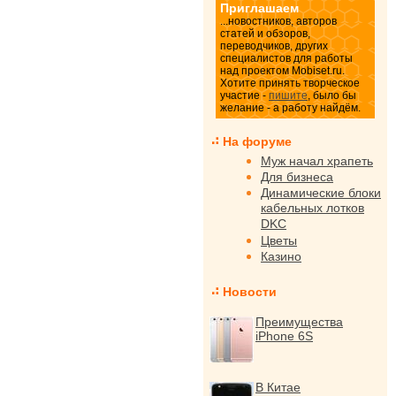
Приглашаем
...новостников, авторов
статей и обзоров,
переводчиков, других
специалистов для работы
над проектом Mobiset.ru.
Хотите принять творческое
участие -
пишите
, было бы
желание - а работу найдём.
На форуме
Муж начал храпеть
Для бизнеса
Динамические блоки
кабельных лотков
DKC
Цветы
Казино
Новости
Преимущества
iPhone 6S
В Китае