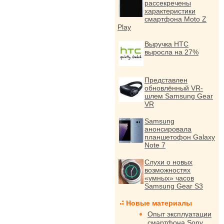
рассекречены
характеристики
смартфона Moto Z
Play
Выручка HTC
выросла на 27%
Представлен
обновлённый VR-
шлем Samsung Gear
VR
Samsung
анонсировала
планшетофон Galaxy
Note 7
Слухи о новых
возможностях
«умных» часов
Samsung Gear S3
Новые материалы
Опыт эксплуатации
смартфона Sony