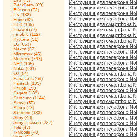
Bird (79)
Инструкция для телефона Nok
BlackBerry (69)
Инструкция для телефона No
Ericsson (72)
Инструкция для телефона No
Fly (188)
Инструкция для телефона Nok
Haier (92)
Инструкция для смартфона N
HTC (135)
Huawei (77)
Инструкция для смартфона N
i-mobile (112)
Инструкция для смартфона No
Kyocera (91)
Инструкция для смартфона N
LG (653)
Инструкция для телефона Nok
Maxon (62)
Инструкция для телефона Nok
Micromax (45)
Инструкция для телефона Nok
Motorola (593)
Инструкция для телефона No
NEC (105)
Инструкция для телефона No
Nokia (601)
O2 (54)
Инструкция для смартфона No
Panasonic (69)
Инструкция для телефона Nok
Pantech (109)
Инструкция для смартфона No
Philips (190)
Инструкция для телефона Nok
Sagem (188)
Инструкция для смартфона No
Samsung (1144)
Инструкция для смартфона No
Sanyo (57)
Инструкция для телефона No
Sharp (73)
Инструкция для телефона No
Siemens (138)
Sony (48)
Инструкция для телефона No
Sony Ericsson (227)
Инструкция для телефона No
Telit (43)
Инструкция для телефона No
T-Mobile (48)
Инструкция для телефона No