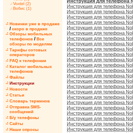
Инструкция для телефона N
Voxtel (2)
Инструкция для телефона No
Вобис (1)
Инструкция для телефона No
Инструкция для телефона Noki
Инструкция для телефона No
Новинки уже в продаже
Инструкция для телефона No
/
скоро в продаже
Инструкция для телефона Nok
Обзоры мобильных
Инструкция для телефона No
/
телефонов
Все
Инструкция для телефона Noki
обзоры по моделям
Инструкция для телефона Noki
Тарифы сотовых
Инструкция для телефона No
операторов
Инструкция для телефона Noki
FAQ к телефонам
Инструкция для телефона No
Каталог мобильных
Инструкция для телефона No
телефонов
Инструкция для телефона No
Файлы
Инструкция для телефона No
Инструкции
Инструкция для телефона No
Новости
Инструкция для телефона Nok
Статьи
Инструкция для телефона No
Словарь терминов
Инструкция для телефона Noki
Отправка SMS-
Инструкция для телефона Noki
сообщений
Инструкция для телефона Nok
Б/у телефоны
Инструкция для телефона No
Сайты
Инструкция для телефона No
Инструкция для телефона Noki
Наши опросы