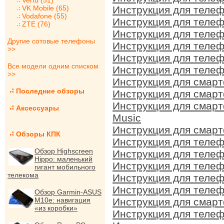
Vertu (51)
VK Mobile (65)
Инструкция для телеф
Vodafone (55)
Инструкция для телеф
ZTE (76)
Инструкция для телеф
Другие сотовые телефоны
Инструкция для телеф
>>
Инструкция для телеф
Все модели одним списком
Инструкция для телеф
>>
Инструкция для смарт
Последние обзоры
Инструкция для смарт
Инструкция для смарт
Аксессуары
Music
Инструкция для смарт
Обзоры КПК
Инструкция для телеф
Обзор Highscreen
Инструкция для телеф
Hippo: маленький
Инструкция для телеф
гигант мобильного
телекома
Инструкция для телеф
Инструкция для телеф
Обзор Garmin-ASUS
M10e: навигация
Инструкция для смарт
«из коробки»
Инструкция для телеф