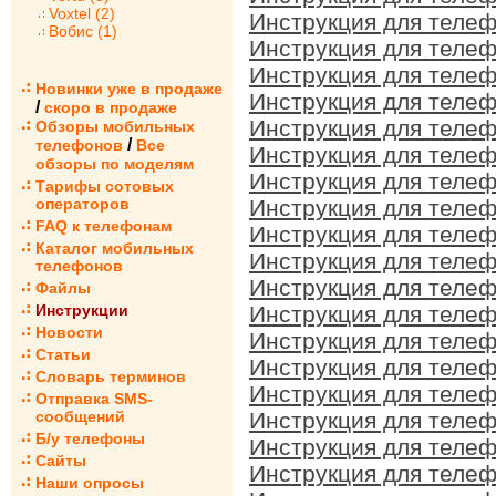
Voxtel (2)
Инструкция для телеф
Вобис (1)
Инструкция для телеф
Инструкция для телеф
Новинки уже в продаже
Инструкция для телеф
/
скоро в продаже
Инструкция для телеф
Обзоры мобильных
/
телефонов
Все
Инструкция для телеф
обзоры по моделям
Инструкция для телеф
Тарифы сотовых
операторов
Инструкция для телеф
FAQ к телефонам
Инструкция для телеф
Каталог мобильных
Инструкция для телеф
телефонов
Инструкция для телеф
Файлы
Инструкции
Инструкция для телеф
Новости
Инструкция для телеф
Статьи
Инструкция для телеф
Словарь терминов
Инструкция для телеф
Отправка SMS-
сообщений
Инструкция для телеф
Б/у телефоны
Инструкция для телеф
Сайты
Инструкция для телеф
Наши опросы