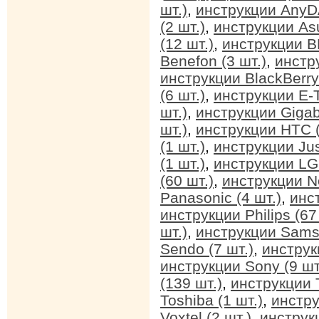
шт.)
,
инструкции AnyDA
(2 шт.)
,
инструкции Asu
(12 шт.)
,
инструкции BB
Benefon (3 шт.)
,
инстр
инструкции BlackBerry 
(6 шт.)
,
инструкции E-T
шт.)
,
инструкции Gigab
шт.)
,
инструкции HTC (
(1 шт.)
,
инструкции Jus
(1 шт.)
,
инструкции LG 
(60 шт.)
,
инструкции No
Panasonic (4 шт.)
,
инс
инструкции Philips (67
шт.)
,
инструкции Sams
Sendo (7 шт.)
,
инструк
инструкции Sony (9 шт
(139 шт.)
,
инструкции T
Toshiba (1 шт.)
,
инстру
Voxtel (2 шт.)
,
инструкц