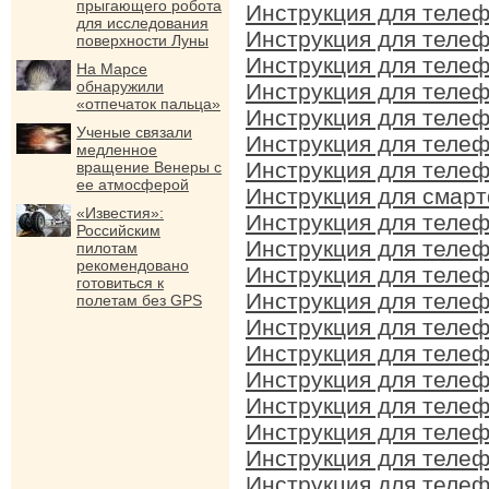
прыгающего робота
Инструкция для телеф
для исследования
Инструкция для телеф
поверхности Луны
Инструкция для телеф
На Марсе
обнаружили
Инструкция для телеф
«отпечаток пальца»
Инструкция для телеф
Ученые связали
Инструкция для телеф
медленное
Инструкция для телеф
вращение Венеры с
ее атмосферой
Инструкция для смарт
«Известия»:
Инструкция для телеф
Российским
Инструкция для телеф
пилотам
рекомендовано
Инструкция для телеф
готовиться к
Инструкция для телеф
полетам без GPS
Инструкция для телеф
Инструкция для телеф
Инструкция для телеф
Инструкция для телеф
Инструкция для телеф
Инструкция для телеф
Инструкция для телеф