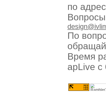
по адре
Вопрос
design@ivli
По вопр
обращай
Время ра
apLive c