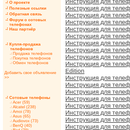
Инструкция для телеф
О проекте
Инструкция для телеф
Полезные ссылки
Обратная связь
Инструкция для телеф
Форум о сотовых
Инструкция для телеф
телефонах
Инструкция для телеф
Наш партнёр
Инструкция для телеф
Инструкция для телеф
Купля-продажа
телефонов
Инструкция для телеф
Продажа телефонов
Инструкция для телеф
Покупка телефонов
Обмен телефонов
Инструкция для телеф
Edition
Добавить свое объявление
Инструкция для телеф
>>
Инструкция для телеф
Инструкция для телеф
Сотовые телефоны
Инструкция для телеф
Acer (59)
Инструкция для телеф
Alcatel (238)
Amoi (78)
Инструкция для телеф
Asus (65)
Инструкция для телеф
Audiovox (73)
BenQ (40)
Инструкция для телеф