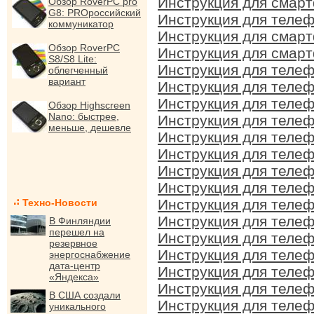
Инструкция для смарт
Обзор RoverPC pro
G8: PROроссийский
Инструкция для телеф
коммуникатор
Инструкция для смарт
Обзор RoverPC
Инструкция для смарт
S8/S8 Lite:
Инструкция для телеф
облегченный
вариант
Инструкция для телеф
Инструкция для телеф
Обзор Highscreen
Nano: быстрее,
Инструкция для телеф
меньше, дешевле
Инструкция для телеф
Инструкция для телеф
Инструкция для телеф
Инструкция для телеф
Инструкция для телеф
Техно-Новости
Инструкция для телеф
В Финляндии
перешел на
Инструкция для телеф
резервное
Инструкция для телеф
энергоснабжение
дата-центр
Инструкция для телеф
«Яндекса»
Инструкция для телеф
В США создали
Инструкция для телеф
уникального