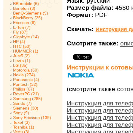
Язык:
русский
BB-mobile (6)
Размер файла:
4580 
Benefon (3)
BenQ-Siemens (9)
Формат:
PDF
BlackBerry (25)
Ericsson (6)
E-Ten (7)
Скачать:
Инструкция д
Fly (87)
Gigabyte (14)
HP (4)
Смотрите также:
опи
HTC (50)
HUMMER (1)
Just5 (2)
Levi's (1)
LG (85)
Инструкции к сотов
Motorola (60)
Nokia (274)
Panasonic (4)
Pantech (32)
(смотрите также
сото
Philips (67)
RoverPC (21)
Samsung (285)
Инструкция для телеф
Sendo (7)
Siemens (30)
Инструкция для телеф
Sony (9)
Инструкция для телеф
Sony Ericsson (139)
Texet (3)
Инструкция для телеф
Toshiba (1)
Инструкция для телеф
Vertu (3)