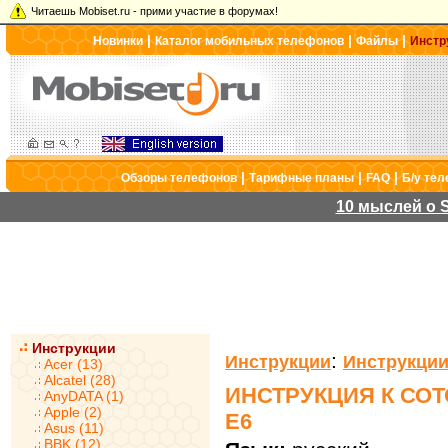
Читаешь Mobiset.ru - прими участие в форумах!
|
|
|
Новинки
Каталог мобильных телефонов
Файлы
Инстр
|
|
|
Обзоры телефонов
Тарифные планы
FAQ
Б/у те
10 мыслей о S
Инструкции
:
Инструкции
Инструкции
Acer (13)
Alcatel (28)
ИНСТРУКЦИЯ К СО
AnyDATA (1)
Apple (2)
E6
Asus (11)
BBK (12)