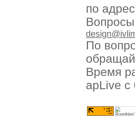
по адре
Вопрос
design@ivli
По вопр
обращай
Время ра
apLive c