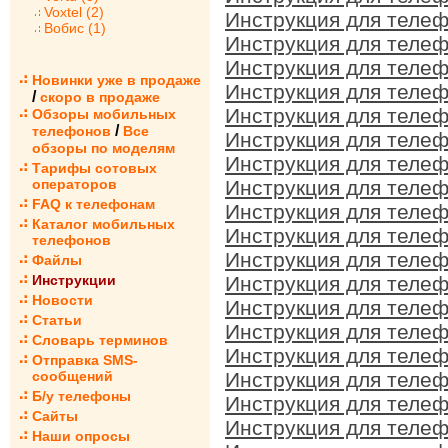
Voxtel (2)
Инструкция для телеф
Вобис (1)
Инструкция для телеф
Инструкция для телеф
Новинки уже в продаже
Инструкция для телеф
/
скоро в продаже
Инструкция для телеф
Обзоры мобильных
/
телефонов
Все
Инструкция для телеф
обзоры по моделям
Инструкция для телеф
Тарифы сотовых
операторов
Инструкция для телеф
FAQ к телефонам
Инструкция для телеф
Каталог мобильных
Инструкция для телеф
телефонов
Инструкция для телеф
Файлы
Инструкции
Инструкция для телеф
Новости
Инструкция для телеф
Статьи
Инструкция для телеф
Словарь терминов
Инструкция для телеф
Отправка SMS-
сообщений
Инструкция для телеф
Б/у телефоны
Инструкция для телеф
Сайты
Инструкция для телеф
Наши опросы