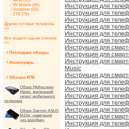
Vertu (51)
VK Mobile (65)
Инструкция для телеф
Vodafone (55)
Инструкция для телеф
ZTE (76)
Инструкция для телеф
Другие сотовые телефоны
Инструкция для телеф
>>
Инструкция для телеф
Все модели одним списком
Инструкция для телеф
>>
Инструкция для смарт
Последние обзоры
Инструкция для смарт
Инструкция для смарт
Аксессуары
Music
Инструкция для смарт
Обзоры КПК
Инструкция для телеф
Обзор Highscreen
Инструкция для телеф
Hippo: маленький
Инструкция для телеф
гигант мобильного
телекома
Инструкция для телеф
Инструкция для телеф
Обзор Garmin-ASUS
M10e: навигация
Инструкция для смарт
«из коробки»
Инструкция для телеф