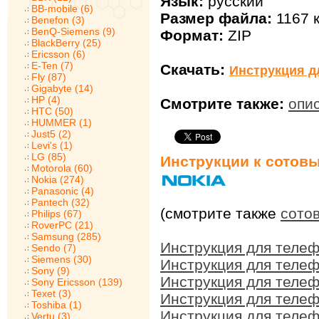
Язык:
русский
BB-mobile (6)
Размер файла:
1167 
Benefon (3)
BenQ-Siemens (9)
Формат:
ZIP
BlackBerry (25)
Ericsson (6)
E-Ten (7)
Скачать:
Инструкция д
Fly (87)
Gigabyte (14)
HP (4)
Смотрите также:
опи
HTC (50)
HUMMER (1)
Just5 (2)
Levi's (1)
LG (85)
Инструкции к сотов
Motorola (60)
Nokia (274)
Panasonic (4)
Pantech (32)
(смотрите также
сото
Philips (67)
RoverPC (21)
Samsung (285)
Инструкция для телеф
Sendo (7)
Siemens (30)
Инструкция для телеф
Sony (9)
Инструкция для телеф
Sony Ericsson (139)
Texet (3)
Инструкция для телеф
Toshiba (1)
Инструкция для телеф
Vertu (3)