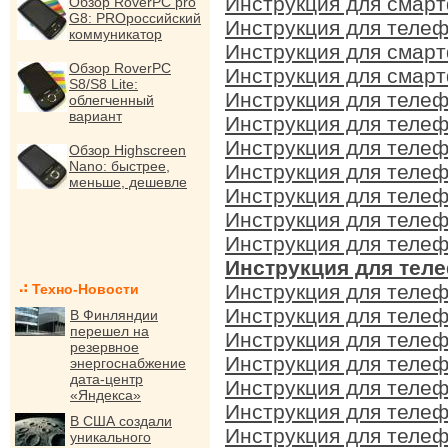
Инструкция для смарт
Обзор RoverPC pro
G8: PROроссийский
Инструкция для телеф
коммуникатор
Инструкция для смарт
Обзор RoverPC
Инструкция для смарт
S8/S8 Lite:
Инструкция для телеф
облегченный
вариант
Инструкция для телеф
Инструкция для телеф
Обзор Highscreen
Nano: быстрее,
Инструкция для телеф
меньше, дешевле
Инструкция для телеф
Инструкция для телеф
Инструкция для телеф
Инструкция для теле
Инструкция для телеф
Техно-Новости
Инструкция для телеф
В Финляндии
перешел на
Инструкция для телеф
резервное
Инструкция для телеф
энергоснабжение
дата-центр
Инструкция для телеф
«Яндекса»
Инструкция для телеф
В США создали
Инструкция для телеф
уникального