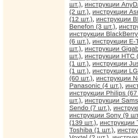
шт.)
,
инструкции AnyDA
(2 шт.)
,
инструкции Asu
(12 шт.)
,
инструкции BB
Benefon (3 шт.)
,
инстр
инструкции BlackBerry 
(6 шт.)
,
инструкции E-T
шт.)
,
инструкции Gigab
шт.)
,
инструкции HTC (
(1 шт.)
,
инструкции Jus
(1 шт.)
,
инструкции LG 
(60 шт.)
,
инструкции No
Panasonic (4 шт.)
,
инс
инструкции Philips (67
шт.)
,
инструкции Sams
Sendo (7 шт.)
,
инструк
инструкции Sony (9 шт
(139 шт.)
,
инструкции T
Toshiba (1 шт.)
,
инстру
Voxtel (2 шт.)
,
инструкц