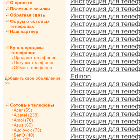
Инструкция для телеф
О проекте
Инструкция для телеф
Полезные ссылки
Обратная связь
Инструкция для телеф
Форум о сотовых
Инструкция для телеф
телефонах
Инструкция для телеф
Наш партнёр
Инструкция для телеф
Инструкция для телеф
Купля-продажа
телефонов
Инструкция для телеф
Продажа телефонов
Инструкция для телеф
Покупка телефонов
Обмен телефонов
Инструкция для телеф
Edition
Добавить свое объявление
Инструкция для телеф
>>
Инструкция для телеф
Инструкция для телеф
Сотовые телефоны
Инструкция для телеф
Acer (59)
Инструкция для телеф
Alcatel (238)
Amoi (78)
Инструкция для телеф
Asus (65)
Инструкция для телеф
Audiovox (73)
BenQ (40)
Инструкция для телеф