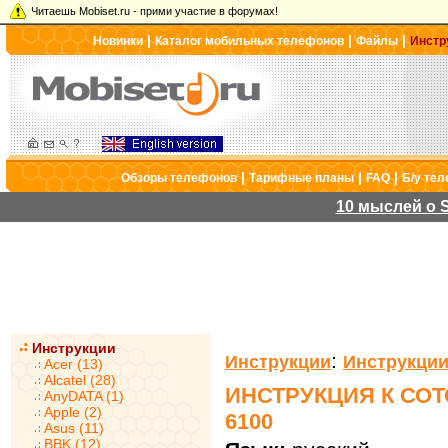
Читаешь Mobiset.ru - прими участие в форумах!
|
|
|
Новинки
Каталог мобильных телефонов
Файлы
Инстр
|
|
|
Обзоры телефонов
Тарифные планы
FAQ
Б/у те
10 мыслей о S
Инструкции
:
Инструкции
Инструкции
Acer (13)
Alcatel (28)
ИНСТРУКЦИЯ К СО
AnyDATA (1)
Apple (2)
6100
Asus (11)
BBK (12)