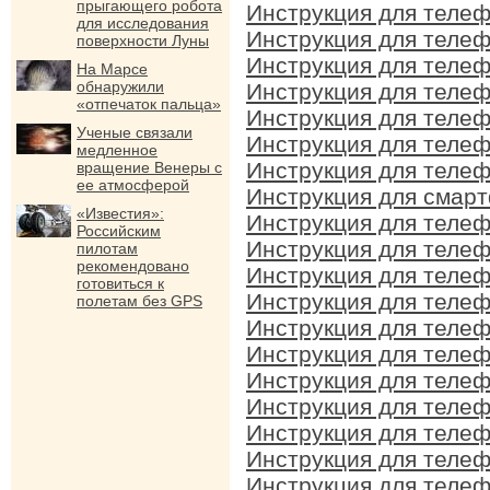
прыгающего робота
Инструкция для телеф
для исследования
Инструкция для телеф
поверхности Луны
Инструкция для телеф
На Марсе
обнаружили
Инструкция для телеф
«отпечаток пальца»
Инструкция для телеф
Ученые связали
Инструкция для телеф
медленное
Инструкция для телеф
вращение Венеры с
ее атмосферой
Инструкция для смарт
«Известия»:
Инструкция для телеф
Российским
Инструкция для телеф
пилотам
рекомендовано
Инструкция для телеф
готовиться к
Инструкция для телеф
полетам без GPS
Инструкция для телеф
Инструкция для телеф
Инструкция для телеф
Инструкция для телеф
Инструкция для телеф
Инструкция для телеф
Инструкция для телеф