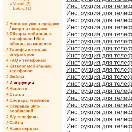
Voxtel (2)
Инструкция для телеф
Вобис (1)
Инструкция для телеф
Инструкция для телеф
Новинки уже в продаже
Инструкция для телеф
/
скоро в продаже
Инструкция для телеф
Обзоры мобильных
/
телефонов
Все
Инструкция для телеф
обзоры по моделям
Инструкция для телеф
Тарифы сотовых
операторов
Инструкция для телеф
FAQ к телефонам
Инструкция для телеф
Каталог мобильных
Инструкция для телеф
телефонов
Инструкция для телеф
Файлы
Инструкции
Инструкция для телеф
Новости
Инструкция для телеф
Статьи
Инструкция для телеф
Словарь терминов
Инструкция для телеф
Отправка SMS-
сообщений
Инструкция для телеф
Б/у телефоны
Инструкция для телеф
Сайты
Инструкция для телеф
Наши опросы