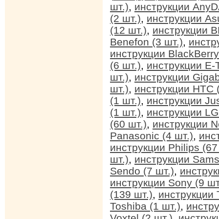
шт.)
,
инструкции AnyDA
(2 шт.)
,
инструкции Asu
(12 шт.)
,
инструкции BB
Benefon (3 шт.)
,
инстр
инструкции BlackBerry 
(6 шт.)
,
инструкции E-T
шт.)
,
инструкции Gigab
шт.)
,
инструкции HTC (
(1 шт.)
,
инструкции Jus
(1 шт.)
,
инструкции LG 
(60 шт.)
,
инструкции No
Panasonic (4 шт.)
,
инс
инструкции Philips (67
шт.)
,
инструкции Sams
Sendo (7 шт.)
,
инструк
инструкции Sony (9 шт
(139 шт.)
,
инструкции T
Toshiba (1 шт.)
,
инстру
Voxtel (2 шт.)
,
инструкц