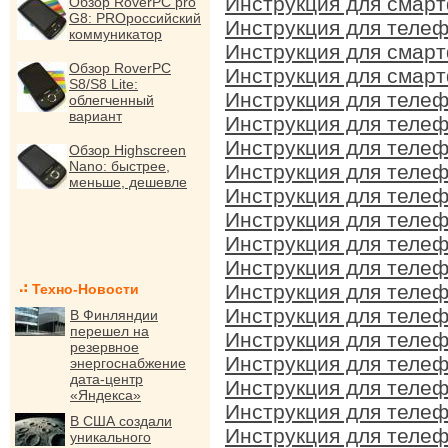
Инструкция для смарт
Обзор RoverPC pro
G8: PROроссийский
Инструкция для телеф
коммуникатор
Инструкция для смарт
Обзор RoverPC
Инструкция для смарт
S8/S8 Lite:
Инструкция для телеф
облегченный
вариант
Инструкция для телеф
Инструкция для телеф
Обзор Highscreen
Nano: быстрее,
Инструкция для телеф
меньше, дешевле
Инструкция для телеф
Инструкция для телеф
Инструкция для телеф
Инструкция для телеф
Инструкция для телеф
Техно-Новости
Инструкция для телеф
В Финляндии
перешел на
Инструкция для телеф
резервное
Инструкция для телеф
энергоснабжение
дата-центр
Инструкция для телеф
«Яндекса»
Инструкция для телеф
В США создали
Инструкция для телеф
уникального