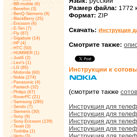
Язык:
русский
BB-mobile (6)
Размер файла:
1772 
Benefon (3)
BenQ-Siemens (9)
Формат:
ZIP
BlackBerry (25)
Ericsson (6)
E-Ten (7)
Скачать:
Инструкция д
Fly (87)
Gigabyte (14)
HP (4)
Смотрите также:
опис
HTC (50)
HUMMER (1)
Just5 (2)
Levi's (1)
LG (85)
Инструкции к сотов
Motorola (60)
Nokia (274)
Panasonic (4)
Pantech (32)
(смотрите также
сото
Philips (67)
RoverPC (21)
Samsung (285)
Инструкция для телеф
Sendo (7)
Siemens (30)
Инструкция для телеф
Sony (9)
Инструкция для телеф
Sony Ericsson (139)
Texet (3)
Инструкция для телеф
Toshiba (1)
Инструкция для телеф
Vertu (3)