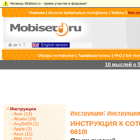
Читаешь Mobiset.ru - прими участие в форумах!
|
|
|
Новинки
Каталог мобильных телефонов
Файлы
Инстр
|
|
|
Обзоры телефонов
Тарифные планы
FAQ
Б/у те
10 мыслей о S
Инструкции
:
Инструкции
Инструкции
Acer (13)
Alcatel (28)
ИНСТРУКЦИЯ К СО
AnyDATA (1)
Apple (2)
6610I
Asus (11)
BBK (12)