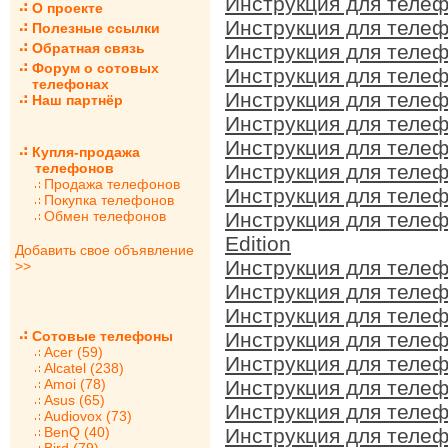
Инструкция для телеф
О проекте
Инструкция для телеф
Полезные ссылки
Обратная связь
Инструкция для телеф
Форум о сотовых
Инструкция для телеф
телефонах
Инструкция для телеф
Наш партнёр
Инструкция для телеф
Инструкция для телеф
Купля-продажа
телефонов
Инструкция для телеф
Продажа телефонов
Инструкция для телеф
Покупка телефонов
Обмен телефонов
Инструкция для телеф
Edition
Добавить свое объявление
Инструкция для телеф
>>
Инструкция для телеф
Инструкция для телеф
Сотовые телефоны
Инструкция для телеф
Acer (59)
Инструкция для телеф
Alcatel (238)
Amoi (78)
Инструкция для телеф
Asus (65)
Инструкция для телеф
Audiovox (73)
BenQ (40)
Инструкция для телеф