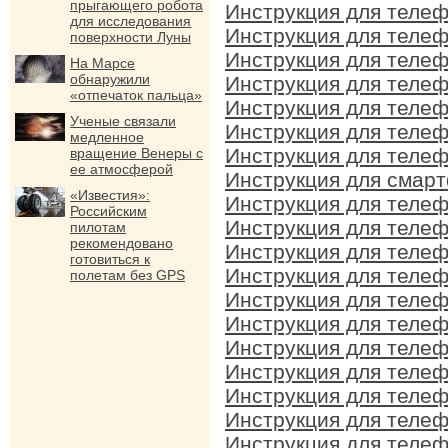
прыгающего робота
Инструкция для телеф
для исследования
Инструкция для телеф
поверхности Луны
Инструкция для телеф
На Марсе
обнаружили
Инструкция для телеф
«отпечаток пальца»
Инструкция для телеф
Ученые связали
Инструкция для телеф
медленное
Инструкция для телеф
вращение Венеры с
ее атмосферой
Инструкция для смарт
«Известия»:
Инструкция для телеф
Российским
Инструкция для телеф
пилотам
рекомендовано
Инструкция для телеф
готовиться к
Инструкция для телеф
полетам без GPS
Инструкция для телеф
Инструкция для телеф
Инструкция для телеф
Инструкция для телеф
Инструкция для телеф
Инструкция для телеф
Инструкция для телеф