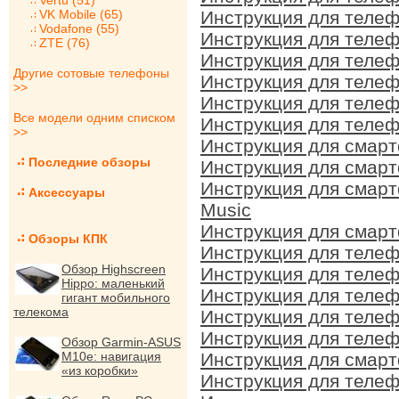
Vertu (51)
VK Mobile (65)
Инструкция для телеф
Vodafone (55)
Инструкция для телеф
ZTE (76)
Инструкция для телеф
Другие сотовые телефоны
Инструкция для телеф
>>
Инструкция для телеф
Все модели одним списком
Инструкция для телеф
>>
Инструкция для смарт
Последние обзоры
Инструкция для смарт
Инструкция для смарт
Аксессуары
Music
Инструкция для смарт
Обзоры КПК
Инструкция для телеф
Обзор Highscreen
Инструкция для телеф
Hippo: маленький
Инструкция для телеф
гигант мобильного
телекома
Инструкция для телеф
Инструкция для телеф
Обзор Garmin-ASUS
M10e: навигация
Инструкция для смарт
«из коробки»
Инструкция для телеф