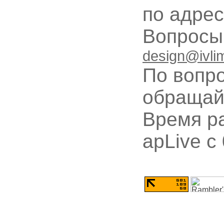
по адре
Вопрос
design@ivli
По вопр
обращай
Время ра
apLive c