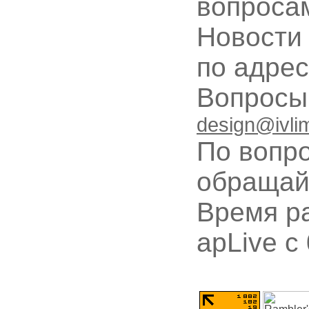
вопроса
Новости
по адре
Вопрос
design@ivli
По вопр
обращай
Время ра
apLive c