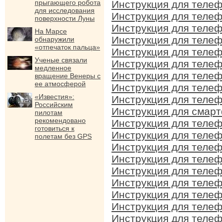
прыгающего робота
Инструкция для телеф
для исследования
Инструкция для телеф
поверхности Луны
Инструкция для телеф
На Марсе
Инструкция для телеф
обнаружили
«отпечаток пальца»
Инструкция для телеф
Ученые связали
Инструкция для телеф
медленное
Инструкция для телеф
вращение Венеры с
ее атмосферой
Инструкция для телеф
«Известия»:
Инструкция для телеф
Российским
Инструкция для смарт
пилотам
рекомендовано
Инструкция для телеф
готовиться к
Инструкция для телеф
полетам без GPS
Инструкция для телеф
Инструкция для телеф
Инструкция для телеф
Инструкция для телеф
Инструкция для телеф
Инструкция для телеф
Инструкция для телеф