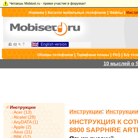
Читаешь Mobiset.ru - прими участие в форумах!
|
|
|
Новинки
Каталог мобильных телефонов
Файлы
Инстр
|
|
|
Обзоры телефонов
Тарифные планы
FAQ
Б/у те
10 мыслей о S
Инструкции
:
Инструкции
Инструкции
Acer (13)
Alcatel (28)
ИНСТРУКЦИЯ К СО
AnyDATA (1)
Apple (2)
8800 SAPPHIRE ART
Asus (11)
BBK (12)