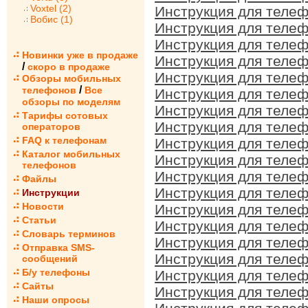
Voxtel (2)
Инструкция для телеф
Вобис (1)
Инструкция для телеф
Инструкция для телеф
Новинки уже в продаже
Инструкция для телеф
/
скоро в продаже
Инструкция для телеф
Обзоры мобильных
/
телефонов
Все
Инструкция для телеф
обзоры по моделям
Инструкция для телеф
Тарифы сотовых
Инструкция для телеф
операторов
FAQ к телефонам
Инструкция для телеф
Каталог мобильных
Инструкция для телеф
телефонов
Инструкция для телеф
Файлы
Инструкция для телеф
Инструкции
Новости
Инструкция для телеф
Статьи
Инструкция для телеф
Словарь терминов
Инструкция для телеф
Отправка SMS-
Инструкция для телеф
сообщений
Б/у телефоны
Инструкция для телеф
Сайты
Инструкция для телеф
Наши опросы