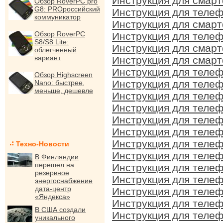
Инструкция для смарт
Обзор RoverPC pro
G8: PROроссийский
Инструкция для телеф
коммуникатор
Инструкция для смарт
Обзор RoverPC
Инструкция для телеф
S8/S8 Lite:
Инструкция для смарт
облегченный
вариант
Инструкция для смарт
Инструкция для телеф
Обзор Highscreen
Инструкция для телеф
Nano: быстрее,
меньше, дешевле
Инструкция для телеф
Инструкция для телеф
Инструкция для телеф
Инструкция для телеф
Инструкция для телеф
Техно-Новости
Инструкция для телеф
В Финляндии
перешел на
Инструкция для телеф
резервное
Инструкция для телеф
энергоснабжение
дата-центр
Инструкция для телеф
«Яндекса»
Инструкция для телеф
В США создали
Инструкция для телеф
уникального