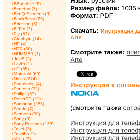
Язык:
русский
BB-mobile (6)
Размер файла:
1035 
Benefon (3)
BenQ-Siemens (9)
Формат:
PDF
BlackBerry (25)
Ericsson (6)
E-Ten (7)
Скачать:
Инструкция д
Fly (87)
Arte
Gigabyte (14)
HP (4)
HTC (50)
Смотрите также:
опис
HUMMER (1)
Arte
Just5 (2)
Levi's (1)
LG (85)
Motorola (60)
Nokia (274)
Panasonic (4)
Инструкции к сотов
Pantech (32)
Philips (67)
RoverPC (21)
Samsung (285)
(смотрите также
сото
Sendo (7)
Siemens (30)
Sony (9)
Инструкция для телеф
Sony Ericsson (139)
Texet (3)
Инструкция для телеф
Toshiba (1)
Инструкция для телеф
Vertu (3)