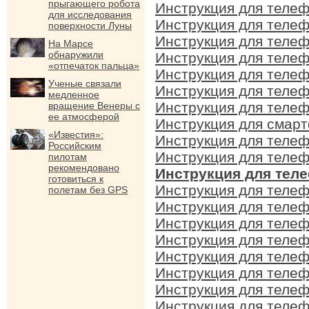
прыгающего робота
Инструкция для телеф
для исследования
Инструкция для телеф
поверхности Луны
Инструкция для телеф
На Марсе
обнаружили
Инструкция для телеф
«отпечаток пальца»
Инструкция для телеф
Ученые связали
Инструкция для телеф
медленное
Инструкция для телеф
вращение Венеры с
ее атмосферой
Инструкция для смарт
«Известия»:
Инструкция для телеф
Российским
Инструкция для телеф
пилотам
рекомендовано
Инструкция для теле
готовиться к
Инструкция для телеф
полетам без GPS
Инструкция для телеф
Инструкция для телеф
Инструкция для телеф
Инструкция для телеф
Инструкция для телеф
Инструкция для телеф
Инструкция для телеф