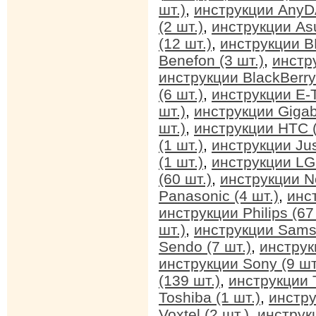
шт.)
,
инструкции AnyDA
(2 шт.)
,
инструкции Asu
(12 шт.)
,
инструкции BB
Benefon (3 шт.)
,
инстр
инструкции BlackBerry 
(6 шт.)
,
инструкции E-T
шт.)
,
инструкции Gigab
шт.)
,
инструкции HTC (
(1 шт.)
,
инструкции Jus
(1 шт.)
,
инструкции LG 
(60 шт.)
,
инструкции No
Panasonic (4 шт.)
,
инс
инструкции Philips (67
шт.)
,
инструкции Sams
Sendo (7 шт.)
,
инструк
инструкции Sony (9 шт
(139 шт.)
,
инструкции T
Toshiba (1 шт.)
,
инстру
Voxtel (2 шт.)
,
инструкц