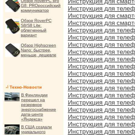
Инструкция для смарт
Обзор RoverPC pro
G8: PROроссийский
Инструкция для телеф
коммуникатор
Инструкция для смарт
Обзор RoverPC
Инструкция для смарт
S8/S8 Lite:
Инструкция для телеф
облегченный
вариант
Инструкция для телеф
Инструкция для телеф
Обзор Highscreen
Nano: быстрее,
Инструкция для телеф
меньше, дешевле
Инструкция для телеф
Инструкция для телеф
Инструкция для телеф
Инструкция для телеф
Инструкция для телеф
Техно-Новости
Инструкция для телеф
В Финляндии
перешел на
Инструкция для телеф
резервное
Инструкция для телеф
энергоснабжение
дата-центр
Инструкция для телеф
«Яндекса»
Инструкция для телеф
В США создали
Инструкция для телеф
уникального