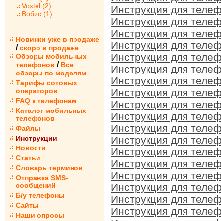
Voxtel (2)
Инструкция для телеф
Вобис (1)
Инструкция для телеф
Инструкция для телеф
Новинки уже в продаже
Инструкция для телеф
/
скоро в продаже
Инструкция для телеф
Обзоры мобильных
/
телефонов
Все
Инструкция для телеф
обзоры по моделям
Инструкция для телеф
Тарифы сотовых
операторов
Инструкция для телеф
FAQ к телефонам
Инструкция для телеф
Каталог мобильных
Инструкция для телеф
телефонов
Инструкция для телеф
Файлы
Инструкции
Инструкция для телеф
Новости
Инструкция для телеф
Статьи
Инструкция для телеф
Словарь терминов
Инструкция для телеф
Отправка SMS-
сообщений
Инструкция для телеф
Б/у телефоны
Инструкция для телеф
Сайты
Инструкция для телеф
Наши опросы