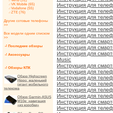
Vertu (51)
VK Mobile (65)
Инструкция для телеф
Vodafone (55)
Инструкция для телеф
ZTE (76)
Инструкция для телеф
Другие сотовые телефоны
Инструкция для телеф
>>
Инструкция для телеф
Все модели одним списком
Инструкция для телеф
>>
Инструкция для смарт
Последние обзоры
Инструкция для смарт
Инструкция для смарт
Аксессуары
Music
Инструкция для смарт
Обзоры КПК
Инструкция для телеф
Обзор Highscreen
Инструкция для телеф
Hippo: маленький
Инструкция для телеф
гигант мобильного
телекома
Инструкция для телеф
Инструкция для телеф
Обзор Garmin-ASUS
M10e: навигация
Инструкция для смарт
«из коробки»
Инструкция для телеф