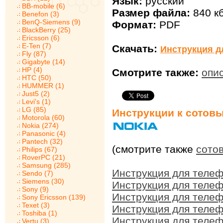
Язык:
русский
BB-mobile (6)
Размер файла:
840 к
Benefon (3)
BenQ-Siemens (9)
Формат:
PDF
BlackBerry (25)
Ericsson (6)
E-Ten (7)
Скачать:
Инструкция дл
Fly (87)
Gigabyte (14)
HP (4)
Смотрите также:
опис
HTC (50)
HUMMER (1)
Just5 (2)
Levi's (1)
LG (85)
Инструкции к сотов
Motorola (60)
Nokia (274)
Panasonic (4)
Pantech (32)
(смотрите также
сото
Philips (67)
RoverPC (21)
Samsung (285)
Инструкция для телеф
Sendo (7)
Siemens (30)
Инструкция для телеф
Sony (9)
Инструкция для телеф
Sony Ericsson (139)
Texet (3)
Инструкция для телеф
Toshiba (1)
Инструкция для телеф
Vertu (3)