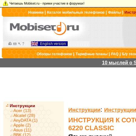
Читаешь Mobiset.ru - прими участие в форумах!
|
|
|
Новинки
Каталог мобильных телефонов
Файлы
Инстр
|
|
|
Обзоры телефонов
Тарифные планы
FAQ
Б/у те
10 мыслей о S
Инструкции
:
Инструкции
Инструкции
Acer (13)
Alcatel (28)
ИНСТРУКЦИЯ К СО
AnyDATA (1)
Apple (2)
6220 CLASSIC
Asus (11)
BBK (12)