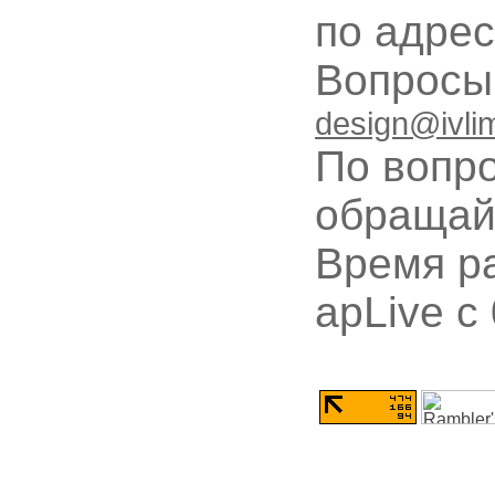
по адре
Вопрос
design@ivli
По вопр
обращай
Время ра
apLive c