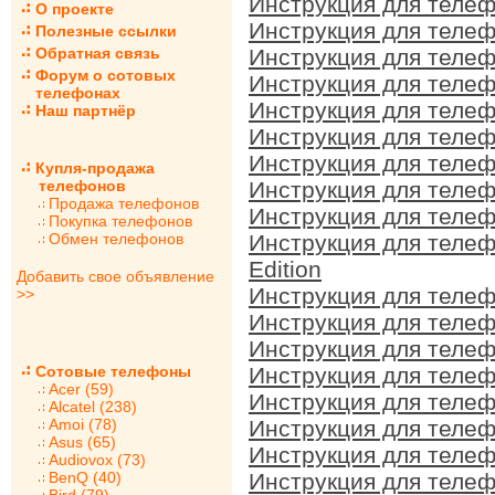
Инструкция для телеф
О проекте
Инструкция для телеф
Полезные ссылки
Обратная связь
Инструкция для телеф
Форум о сотовых
Инструкция для телеф
телефонах
Инструкция для телеф
Наш партнёр
Инструкция для телеф
Инструкция для телеф
Купля-продажа
телефонов
Инструкция для телеф
Продажа телефонов
Инструкция для телеф
Покупка телефонов
Обмен телефонов
Инструкция для телеф
Edition
Добавить свое объявление
Инструкция для телеф
>>
Инструкция для телеф
Инструкция для телеф
Сотовые телефоны
Инструкция для телеф
Acer (59)
Инструкция для телеф
Alcatel (238)
Amoi (78)
Инструкция для телеф
Asus (65)
Инструкция для телеф
Audiovox (73)
BenQ (40)
Инструкция для телеф