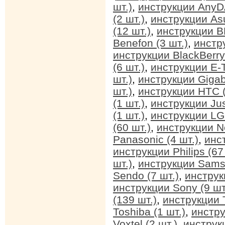
шт.)
,
инструкции AnyDA
(2 шт.)
,
инструкции Asu
(12 шт.)
,
инструкции BB
Benefon (3 шт.)
,
инстр
инструкции BlackBerry 
(6 шт.)
,
инструкции E-T
шт.)
,
инструкции Gigab
шт.)
,
инструкции HTC (
(1 шт.)
,
инструкции Jus
(1 шт.)
,
инструкции LG 
(60 шт.)
,
инструкции No
Panasonic (4 шт.)
,
инс
инструкции Philips (67
шт.)
,
инструкции Sams
Sendo (7 шт.)
,
инструк
инструкции Sony (9 шт
(139 шт.)
,
инструкции T
Toshiba (1 шт.)
,
инстру
Voxtel (2 шт.)
,
инструкц