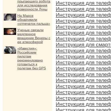
прыгающего робота
Инструкция для телеф
для исследования
Инструкция для телеф
поверхности Луны
Инструкция для телеф
На Марсе
обнаружили
Инструкция для телеф
«отпечаток пальца»
Инструкция для телеф
Ученые связали
Инструкция для телеф
медленное
Инструкция для телеф
вращение Венеры с
ее атмосферой
Инструкция для смарт
«Известия»:
Инструкция для телеф
Российским
Инструкция для телеф
пилотам
рекомендовано
Инструкция для телеф
готовиться к
Инструкция для телеф
полетам без GPS
Инструкция для телеф
Инструкция для телеф
Инструкция для телеф
Инструкция для телеф
Инструкция для телеф
Инструкция для телеф
Инструкция для телеф