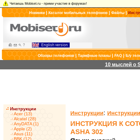
Читаешь Mobiset.ru - прими участие в форумах!
|
|
|
Новинки
Каталог мобильных телефонов
Файлы
Инстр
|
|
|
Обзоры телефонов
Тарифные планы
FAQ
Б/у те
10 мыслей о S
Инструкции
:
Инструкции
Инструкции
Acer (13)
Alcatel (28)
ИНСТРУКЦИЯ К СО
AnyDATA (1)
Apple (2)
ASHA 302
Asus (11)
BBK (12)