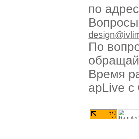
по адре
Вопрос
design@ivli
По вопр
обращай
Время ра
apLive c