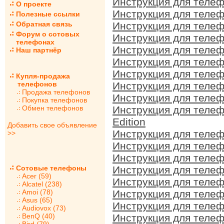
Инструкция для телеф
О проекте
Инструкция для телеф
Полезные ссылки
Обратная связь
Инструкция для телеф
Форум о сотовых
Инструкция для телеф
телефонах
Инструкция для телеф
Наш партнёр
Инструкция для телеф
Инструкция для телеф
Купля-продажа
телефонов
Инструкция для телеф
Продажа телефонов
Инструкция для телеф
Покупка телефонов
Обмен телефонов
Инструкция для телеф
Edition
Добавить свое объявление
Инструкция для телеф
>>
Инструкция для телеф
Инструкция для телеф
Сотовые телефоны
Инструкция для телеф
Acer (59)
Инструкция для телеф
Alcatel (238)
Amoi (78)
Инструкция для телеф
Asus (65)
Инструкция для телеф
Audiovox (73)
BenQ (40)
Инструкция для телеф