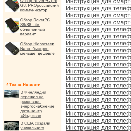
Инструкция для смарт
Обзор RoverPC pro
G8: PROроссийский
Инструкция для телеф
коммуникатор
Инструкция для смарт
Обзор RoverPC
Инструкция для смарт
S8/S8 Lite:
Инструкция для телеф
облегченный
вариант
Инструкция для телеф
Инструкция для телеф
Обзор Highscreen
Nano: быстрее,
Инструкция для телеф
меньше, дешевле
Инструкция для телеф
Инструкция для телеф
Инструкция для телеф
Инструкция для телеф
Инструкция для телеф
Техно-Новости
Инструкция для телеф
В Финляндии
перешел на
Инструкция для телеф
резервное
Инструкция для телеф
энергоснабжение
дата-центр
Инструкция для телеф
«Яндекса»
Инструкция для телеф
В США создали
Инструкция для телеф
уникального