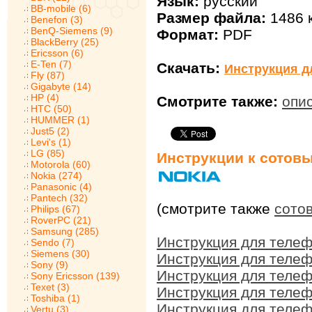
Язык:
русский
BB-mobile (6)
Размер файла:
1486 
Benefon (3)
BenQ-Siemens (9)
Формат:
PDF
BlackBerry (25)
Ericsson (6)
E-Ten (7)
Скачать:
Инструкция д
Fly (87)
Gigabyte (14)
HP (4)
Смотрите также:
опи
HTC (50)
HUMMER (1)
Just5 (2)
Levi's (1)
LG (85)
Инструкции к сотов
Motorola (60)
Nokia (274)
Panasonic (4)
Pantech (32)
(смотрите также
сото
Philips (67)
RoverPC (21)
Samsung (285)
Инструкция для телеф
Sendo (7)
Siemens (30)
Инструкция для телеф
Sony (9)
Инструкция для телеф
Sony Ericsson (139)
Texet (3)
Инструкция для телеф
Toshiba (1)
Инструкция для телеф
Vertu (3)