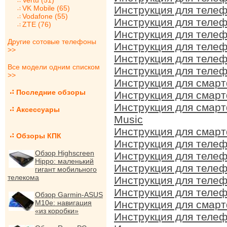
Vertu (51)
VK Mobile (65)
Инструкция для телеф
Vodafone (55)
Инструкция для телеф
ZTE (76)
Инструкция для телеф
Другие сотовые телефоны
Инструкция для телеф
>>
Инструкция для телеф
Все модели одним списком
Инструкция для телеф
>>
Инструкция для смарт
Последние обзоры
Инструкция для смарт
Инструкция для смарт
Аксессуары
Music
Инструкция для смарт
Обзоры КПК
Инструкция для телеф
Обзор Highscreen
Инструкция для телеф
Hippo: маленький
Инструкция для телеф
гигант мобильного
телекома
Инструкция для телеф
Инструкция для телеф
Обзор Garmin-ASUS
M10e: навигация
Инструкция для смарт
«из коробки»
Инструкция для телеф