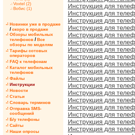
Voxtel (2)
Инструкция для телеф
Вобис (1)
Инструкция для телеф
Инструкция для телеф
Новинки уже в продаже
Инструкция для телеф
/
скоро в продаже
Инструкция для телеф
Обзоры мобильных
/
телефонов
Все
Инструкция для телеф
обзоры по моделям
Инструкция для телеф
Тарифы сотовых
операторов
Инструкция для телеф
FAQ к телефонам
Инструкция для телеф
Каталог мобильных
Инструкция для телеф
телефонов
Инструкция для телеф
Файлы
Инструкции
Инструкция для телеф
Новости
Инструкция для телеф
Статьи
Инструкция для телеф
Словарь терминов
Инструкция для телеф
Отправка SMS-
сообщений
Инструкция для телеф
Б/у телефоны
Инструкция для телеф
Сайты
Инструкция для телеф
Наши опросы