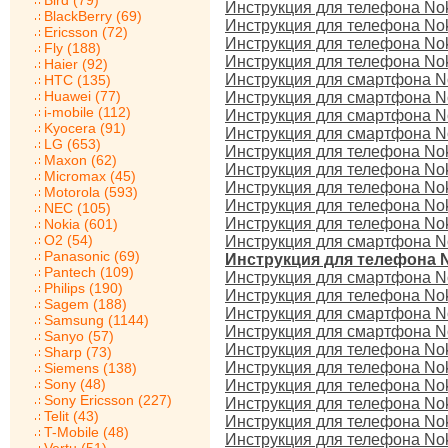
Bird (79)
Инструкция для телефона Nok
BlackBerry (69)
Инструкция для телефона No
Ericsson (72)
Инструкция для телефона No
Fly (188)
Инструкция для телефона Nok
Haier (92)
Инструкция для смартфона N
HTC (135)
Huawei (77)
Инструкция для смартфона N
i-mobile (112)
Инструкция для смартфона No
Kyocera (91)
Инструкция для смартфона N
LG (653)
Инструкция для телефона Nok
Maxon (62)
Инструкция для телефона Nok
Micromax (45)
Инструкция для телефона Nok
Motorola (593)
Инструкция для телефона No
NEC (105)
Инструкция для телефона No
Nokia (601)
O2 (54)
Инструкция для смартфона No
Panasonic (69)
Инструкция для телефона N
Pantech (109)
Инструкция для смартфона No
Philips (190)
Инструкция для телефона Nok
Sagem (188)
Инструкция для смартфона No
Samsung (1144)
Инструкция для смартфона No
Sanyo (57)
Инструкция для телефона No
Sharp (73)
Инструкция для телефона No
Siemens (138)
Sony (48)
Инструкция для телефона No
Sony Ericsson (227)
Инструкция для телефона No
Telit (43)
Инструкция для телефона No
T-Mobile (48)
Инструкция для телефона No