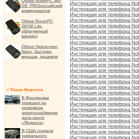
Обзор RoverPC pro
Инструкция для телефона Nok
G8: PROроссийский
Инструкция для телефона No
коммуникатор
Инструкция для телефона No
Инструкция для телефона No
Обзор RoverPC
Инструкция для телефона No
S8/S8 Lite:
облегченный
Инструкция для телефона No
вариант
Инструкция для телефона No
Инструкция для телефона Noki
Обзор Highscreen
Инструкция для телефона Noki
Nano: быстрее,
Инструкция для телефона No
меньше, дешевле
Инструкция для телефона Nok
Инструкция для телефона Noki
Инструкция для телефона Nok
Инструкция для телефона No
Инструкция для телефона No
Инструкция для телефона No
Техно-Новости
Инструкция для телефона Nok
В Финляндии
Инструкция для телефона Nok
перешел на
Инструкция для телефона Noki
резервное
Инструкция для телефона No
энергоснабжение
Инструкция для телефона Nok
дата-центр
Инструкция для телефона No
«Яндекса»
Инструкция для телефона No
В США создали
Инструкция для телефона No
уникального
Инструкция для телефона No