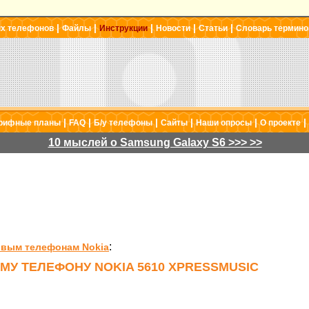
|
|
|
|
|
ых телефонов
Файлы
Инструкции
Новости
Статьи
Словарь термино
|
|
|
|
|
|
рифные планы
FAQ
Б/у телефоны
Сайты
Наши опросы
О проекте
10 мыслей о Samsung Galaxy S6 >>> >>
:
овым телефонам Nokia
МУ ТЕЛЕФОНУ NOKIA 5610 XPRESSMUSIC