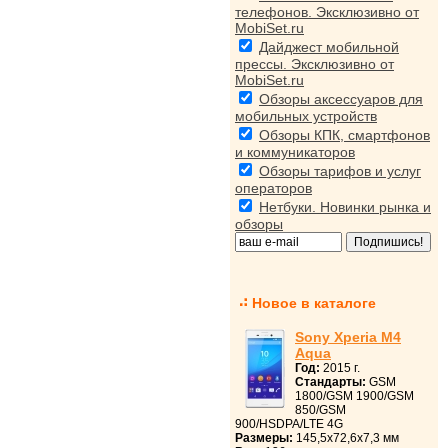
телефонов. Эксклюзивно от
MobiSet.ru
Дайджест мобильной
прессы. Эксклюзивно от
MobiSet.ru
Обзоры аксессуаров для
мобильных устройств
Обзоры КПК, смартфонов
и коммуникаторов
Обзоры тарифов и услуг
операторов
Нетбуки. Новинки рынка и
обзоры
Новое в каталоге
Sony Xperia M4
Aqua
Год:
2015 г.
Стандарты:
GSM
1800/GSM 1900/GSM
850/GSM
900/HSDPA/LTE 4G
Размеры:
145,5x72,6x7,3 мм