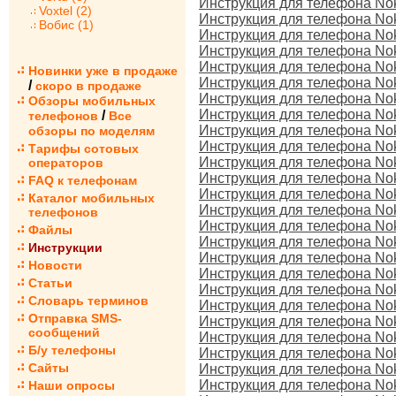
Инструкция для телефона No
Voxtel (2)
Инструкция для телефона No
Вобис (1)
Инструкция для телефона No
Инструкция для телефона Noki
Инструкция для телефона No
Новинки уже в продаже
Инструкция для телефона No
/
скоро в продаже
Инструкция для телефона Nok
Обзоры мобильных
Инструкция для телефона No
/
телефонов
Все
Инструкция для телефона Noki
обзоры по моделям
Инструкция для телефона Noki
Тарифы сотовых
Инструкция для телефона No
операторов
Инструкция для телефона Noki
FAQ к телефонам
Инструкция для телефона No
Каталог мобильных
Инструкция для телефона No
телефонов
Инструкция для телефона No
Файлы
Инструкция для телефона No
Инструкции
Инструкция для телефона No
Новости
Инструкция для телефона Nok
Статьи
Инструкция для телефона No
Словарь терминов
Инструкция для телефона Noki
Отправка SMS-
Инструкция для телефона Noki
сообщений
Инструкция для телефона Nok
Б/у телефоны
Инструкция для телефона No
Сайты
Инструкция для телефона No
Инструкция для телефона Noki
Наши опросы