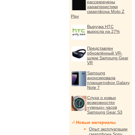
рассекречены
характеристики
смартфона Moto Z
Play
Выручка HTC
выросла на 27%
Представлен
обновлённый VR-
шлем Samsung Gear
VR
Samsung
анонсировала
планшетофон Galaxy
Note 7
Слухи о новых
возможностях
«умных» часов
Samsung Gear S3
Новые материалы
Опыт эксплуатации
смартфона Sony