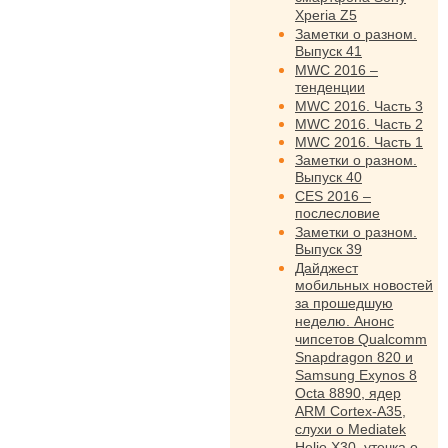
Xperia Z5
Заметки о разном.
Выпуск 41
MWC 2016 –
тенденции
MWC 2016. Часть 3
MWC 2016. Часть 2
MWC 2016. Часть 1
Заметки о разном.
Выпуск 40
CES 2016 –
послесловие
Заметки о разном.
Выпуск 39
Дайджест
мобильных новостей
за прошедшую
неделю. Анонс
чипсетов Qualcomm
Snapdragon 820 и
Samsung Exynos 8
Octa 8890, ядер
ARM Cortex-A35,
слухи о Mediatek
Helio X30, утечка о