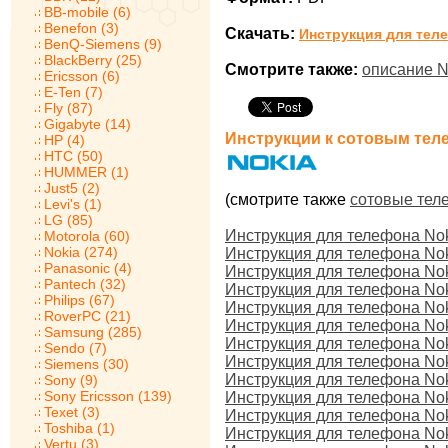
BB-mobile (6)
Benefon (3)
Скачать:
Инструкция для теле
BenQ-Siemens (9)
BlackBerry (25)
Смотрите также:
описание N
Ericsson (6)
E-Ten (7)
Fly (87)
Gigabyte (14)
Инструкции к сотовым тел
HP (4)
HTC (50)
HUMMER (1)
Just5 (2)
(смотрите также
сотовые тел
Levi's (1)
LG (85)
Инструкция для телефона Nok
Motorola (60)
Nokia (274)
Инструкция для телефона Nok
Panasonic (4)
Инструкция для телефона Nok
Pantech (32)
Инструкция для телефона Nok
Philips (67)
Инструкция для телефона Nok
RoverPC (21)
Инструкция для телефона No
Samsung (285)
Инструкция для телефона No
Sendo (7)
Инструкция для телефона No
Siemens (30)
Инструкция для телефона No
Sony (9)
Sony Ericsson (139)
Инструкция для телефона No
Texet (3)
Инструкция для телефона No
Toshiba (1)
Инструкция для телефона No
Vertu (3)