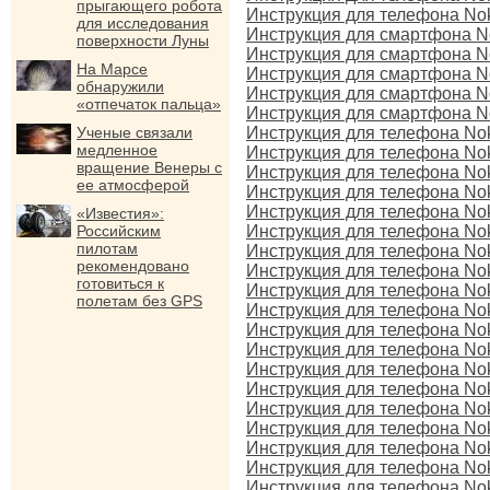
прыгающего робота
Инструкция для телефона Noki
для исследования
Инструкция для смартфона No
поверхности Луны
Инструкция для смартфона No
На Марсе
Инструкция для смартфона No
обнаружили
Инструкция для смартфона No
«отпечаток пальца»
Инструкция для смартфона No
Ученые связали
Инструкция для телефона No
медленное
Инструкция для телефона No
вращение Венеры с
Инструкция для телефона No
ее атмосферой
Инструкция для телефона No
Инструкция для телефона No
«Известия»:
Российским
Инструкция для телефона Nok
пилотам
Инструкция для телефона Nok
рекомендовано
Инструкция для телефона Nok
готовиться к
Инструкция для телефона No
полетам без GPS
Инструкция для телефона No
Инструкция для телефона Nok
Инструкция для телефона No
Инструкция для телефона No
Инструкция для телефона Nok
Инструкция для телефона No
Инструкция для телефона No
Инструкция для телефона No
Инструкция для телефона Nok
Инструкция для телефона No