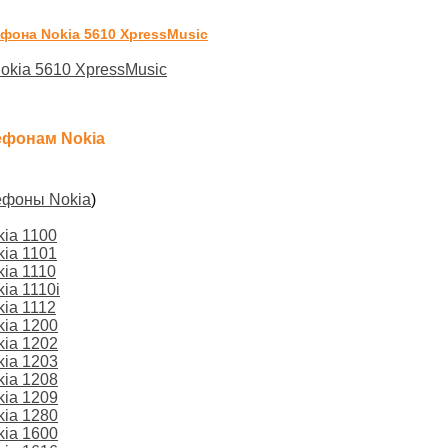
фона Nokia 5610 XpressMusic
okia 5610 XpressMusic
ефонам Nokia
ефоны Nokia
)
ia 1100
ia 1101
ia 1110
ia 1110i
ia 1112
kia 1200
kia 1202
kia 1203
kia 1208
kia 1209
kia 1280
kia 1600