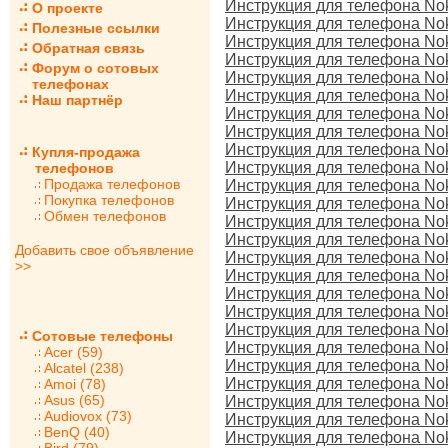
Инструкция для телефона Nok
О проекте
Инструкция для телефона No
Полезные ссылки
Инструкция для телефона Noki
Обратная связь
Инструкция для телефона No
Форум о сотовых
Инструкция для телефона No
телефонах
Инструкция для телефона No
Наш партнёр
Инструкция для телефона No
Инструкция для телефона No
Инструкция для телефона No
Купля-продажа
Инструкция для телефона No
телефонов
Продажа телефонов
Инструкция для телефона Noki
Покупка телефонов
Инструкция для телефона No
Обмен телефонов
Инструкция для телефона Nok
Инструкция для телефона Nok
Добавить свое объявление
Инструкция для телефона Nok
>>
Инструкция для телефона No
Инструкция для телефона No
Инструкция для телефона Nok
Инструкция для телефона Noki
Сотовые телефоны
Инструкция для телефона No
Acer (59)
Инструкция для телефона Nok
Alcatel (238)
Инструкция для телефона No
Amoi (78)
Asus (65)
Инструкция для телефона No
Audiovox (73)
Инструкция для телефона Nok
BenQ (40)
Инструкция для телефона No