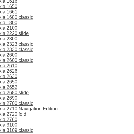
kia 1616
kia 1650
kia 1661
a 1680 classic
kia 1800
kia 2100
ia 2220 slide
kia 2300
a 2323 classic
a 2330 classic
kia 2600
a 2600 classic
kia 2610
kia 2626
kia 2630
kia 2650
kia 2652
ia 2680 slide
kia 2690
a 2700 classic
a 2710 Navigation Edition
ia 2720 fold
kia 2760
kia 3100
a 3109 classic