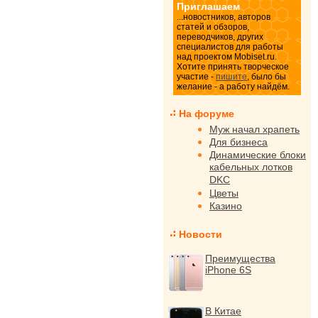
Приглашаем
...новостников, авторов
статей и обзоров,
переводчиков, других
специалистов для работы
над проектом Mobiset.ru.
Хотите принять творческое
участие -
пишите
, было бы
желание - а работу найдём.
На форуме
Муж начал храпеть
Для бизнеса
Динамические блоки
кабельных лотков
DKC
Цветы
Казино
Новости
Преимущества
iPhone 6S
В Китае