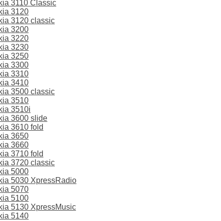
ia 3110 Classic
kia 3120
a 3120 classic
kia 3200
kia 3220
kia 3230
kia 3250
kia 3300
kia 3310
kia 3410
a 3500 classic
kia 3510
ia 3510i
ia 3600 slide
ia 3610 fold
kia 3650
kia 3660
ia 3710 fold
a 3720 classic
kia 5000
ia 5030 XpressRadio
kia 5070
kia 5100
ia 5130 XpressMusic
kia 5140