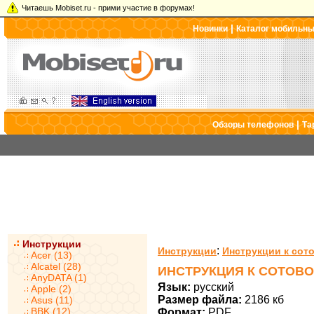
Читаешь Mobiset.ru - прими участие в форумах!
|
Новинки
Каталог мобильн
|
Обзоры телефонов
Та
Инструкции
:
Инструкции
Инструкции к сот
Acer (13)
Alcatel (28)
ИНСТРУКЦИЯ К СОТОВО
AnyDATA (1)
Язык:
русский
Apple (2)
Размер файла:
2186 кб
Asus (11)
BBK (12)
Формат:
PDF