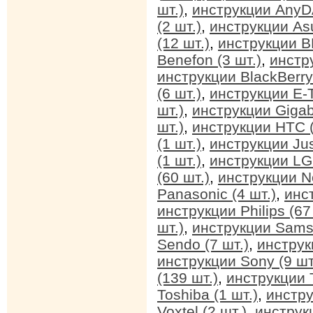
шт.)
,
инструкции AnyDA
(2 шт.)
,
инструкции Asu
(12 шт.)
,
инструкции BB
Benefon (3 шт.)
,
инстр
инструкции BlackBerry 
(6 шт.)
,
инструкции E-T
шт.)
,
инструкции Gigab
шт.)
,
инструкции HTC (
(1 шт.)
,
инструкции Jus
(1 шт.)
,
инструкции LG 
(60 шт.)
,
инструкции No
Panasonic (4 шт.)
,
инс
инструкции Philips (67
шт.)
,
инструкции Sams
Sendo (7 шт.)
,
инструк
инструкции Sony (9 шт
(139 шт.)
,
инструкции T
Toshiba (1 шт.)
,
инстру
Voxtel (2 шт.)
,
инструкц