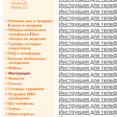
Voxtel (2)
Инструкция для телеф
Вобис (1)
Инструкция для телеф
Инструкция для телеф
Новинки уже в продаже
Инструкция для телеф
/
скоро в продаже
Инструкция для телеф
Обзоры мобильных
/
телефонов
Все
Инструкция для телеф
обзоры по моделям
Инструкция для телеф
Тарифы сотовых
операторов
Инструкция для телеф
FAQ к телефонам
Инструкция для телеф
Каталог мобильных
Инструкция для телеф
телефонов
Инструкция для телеф
Файлы
Инструкции
Инструкция для телеф
Новости
Инструкция для телеф
Статьи
Инструкция для телеф
Словарь терминов
Инструкция для телеф
Отправка SMS-
сообщений
Инструкция для телеф
Б/у телефоны
Инструкция для телеф
Сайты
Инструкция для телеф
Наши опросы