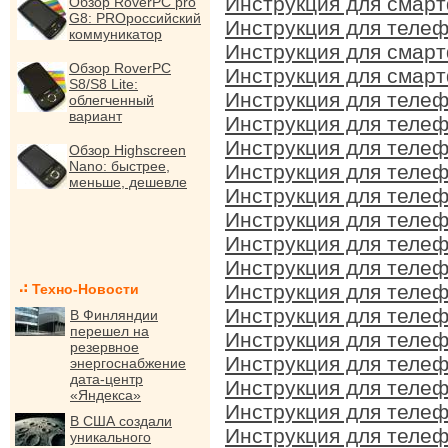
Инструкция для смарт
Обзор RoverPC pro
G8: PROроссийский
Инструкция для телеф
коммуникатор
Инструкция для смарт
Обзор RoverPC
Инструкция для смарт
S8/S8 Lite:
Инструкция для телеф
облегченный
вариант
Инструкция для телеф
Инструкция для телеф
Обзор Highscreen
Nano: быстрее,
Инструкция для телеф
меньше, дешевле
Инструкция для телеф
Инструкция для телеф
Инструкция для телеф
Инструкция для телеф
Инструкция для телеф
Техно-Новости
Инструкция для телеф
В Финляндии
перешел на
Инструкция для телеф
резервное
Инструкция для телеф
энергоснабжение
дата-центр
Инструкция для телеф
«Яндекса»
Инструкция для телеф
В США создали
Инструкция для телеф
уникального