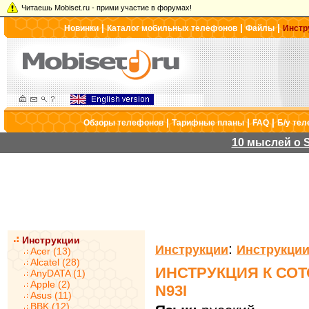
Читаешь Mobiset.ru - прими участие в форумах!
|
|
|
Новинки
Каталог мобильных телефонов
Файлы
Инстр
|
|
|
Обзоры телефонов
Тарифные планы
FAQ
Б/у те
10 мыслей о S
Инструкции
:
Инструкции
Инструкции
Acer (13)
Alcatel (28)
ИНСТРУКЦИЯ К СО
AnyDATA (1)
Apple (2)
N93I
Asus (11)
BBK (12)