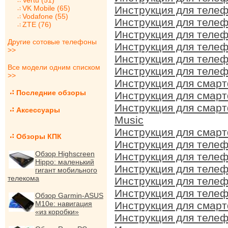
Vertu (51)
VK Mobile (65)
Инструкция для телеф
Vodafone (55)
Инструкция для телеф
ZTE (76)
Инструкция для телеф
Другие сотовые телефоны
Инструкция для телеф
>>
Инструкция для телеф
Все модели одним списком
Инструкция для телеф
>>
Инструкция для смарт
Последние обзоры
Инструкция для смарт
Инструкция для смарт
Аксессуары
Music
Инструкция для смарт
Обзоры КПК
Инструкция для телеф
Обзор Highscreen
Инструкция для телеф
Hippo: маленький
Инструкция для телеф
гигант мобильного
телекома
Инструкция для телеф
Инструкция для телеф
Обзор Garmin-ASUS
M10e: навигация
Инструкция для смарт
«из коробки»
Инструкция для телеф