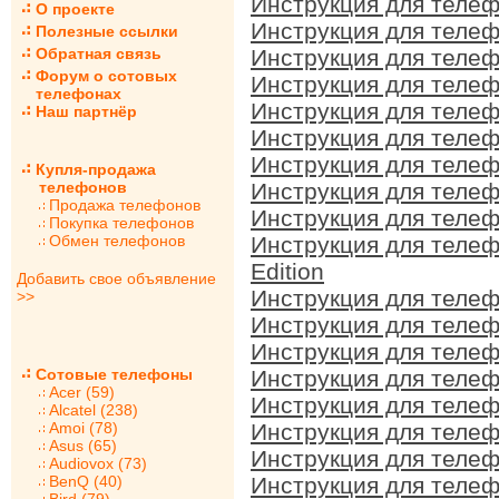
Инструкция для телеф
О проекте
Инструкция для телеф
Полезные ссылки
Обратная связь
Инструкция для телеф
Форум о сотовых
Инструкция для телеф
телефонах
Инструкция для телеф
Наш партнёр
Инструкция для телеф
Инструкция для телеф
Купля-продажа
телефонов
Инструкция для телеф
Продажа телефонов
Инструкция для телеф
Покупка телефонов
Обмен телефонов
Инструкция для телеф
Edition
Добавить свое объявление
Инструкция для телеф
>>
Инструкция для телеф
Инструкция для телеф
Сотовые телефоны
Инструкция для телеф
Acer (59)
Инструкция для телеф
Alcatel (238)
Amoi (78)
Инструкция для телеф
Asus (65)
Инструкция для телеф
Audiovox (73)
BenQ (40)
Инструкция для телеф