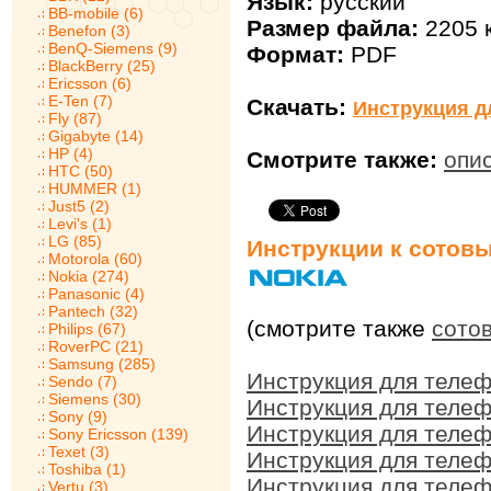
Язык:
русский
BB-mobile (6)
Размер файла:
2205 
Benefon (3)
BenQ-Siemens (9)
Формат:
PDF
BlackBerry (25)
Ericsson (6)
E-Ten (7)
Скачать:
Инструкция д
Fly (87)
Gigabyte (14)
HP (4)
Смотрите также:
опи
HTC (50)
HUMMER (1)
Just5 (2)
Levi's (1)
LG (85)
Инструкции к сотов
Motorola (60)
Nokia (274)
Panasonic (4)
Pantech (32)
(смотрите также
сото
Philips (67)
RoverPC (21)
Samsung (285)
Инструкция для телеф
Sendo (7)
Siemens (30)
Инструкция для телеф
Sony (9)
Инструкция для телеф
Sony Ericsson (139)
Texet (3)
Инструкция для телеф
Toshiba (1)
Инструкция для телеф
Vertu (3)