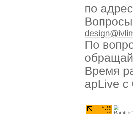
по адре
Вопрос
design@ivli
По вопр
обращай
Время ра
apLive c