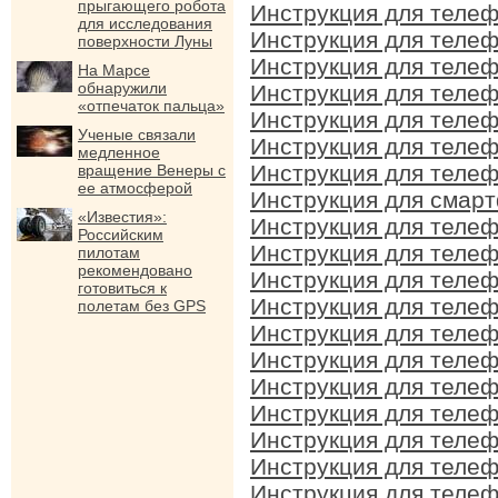
прыгающего робота
Инструкция для телеф
для исследования
Инструкция для телеф
поверхности Луны
Инструкция для телеф
На Марсе
обнаружили
Инструкция для телеф
«отпечаток пальца»
Инструкция для телеф
Ученые связали
Инструкция для телеф
медленное
Инструкция для телеф
вращение Венеры с
ее атмосферой
Инструкция для смарт
«Известия»:
Инструкция для телеф
Российским
Инструкция для телеф
пилотам
рекомендовано
Инструкция для телеф
готовиться к
Инструкция для телеф
полетам без GPS
Инструкция для телеф
Инструкция для телеф
Инструкция для телеф
Инструкция для телеф
Инструкция для телеф
Инструкция для телеф
Инструкция для телеф