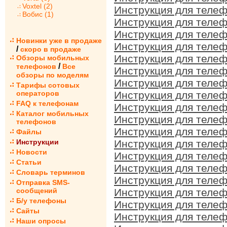
Voxtel (2)
Инструкция для телеф
Вобис (1)
Инструкция для телеф
Инструкция для телеф
Новинки уже в продаже
Инструкция для телеф
/
скоро в продаже
Инструкция для телеф
Обзоры мобильных
/
телефонов
Все
Инструкция для телеф
обзоры по моделям
Инструкция для телеф
Тарифы сотовых
операторов
Инструкция для телеф
FAQ к телефонам
Инструкция для телеф
Каталог мобильных
Инструкция для телеф
телефонов
Инструкция для телеф
Файлы
Инструкции
Инструкция для телеф
Новости
Инструкция для телеф
Статьи
Инструкция для телеф
Словарь терминов
Инструкция для телеф
Отправка SMS-
сообщений
Инструкция для телеф
Б/у телефоны
Инструкция для телеф
Сайты
Инструкция для телеф
Наши опросы