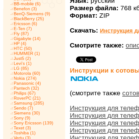
Язык:
русский
BB-mobile (6)
Размер файла:
768 к
Benefon (3)
BenQ-Siemens (9)
Формат:
ZIP
BlackBerry (25)
Ericsson (6)
E-Ten (7)
Скачать:
Инструкция д
Fly (87)
Gigabyte (14)
HP (4)
Смотрите также:
опи
HTC (50)
HUMMER (1)
Just5 (2)
Levi's (1)
LG (85)
Инструкции к сотов
Motorola (60)
Nokia (274)
Panasonic (4)
Pantech (32)
(смотрите также
сото
Philips (67)
RoverPC (21)
Samsung (285)
Инструкция для телеф
Sendo (7)
Siemens (30)
Инструкция для телеф
Sony (9)
Инструкция для телеф
Sony Ericsson (139)
Texet (3)
Инструкция для телеф
Toshiba (1)
Инструкция для телеф
Vertu (3)