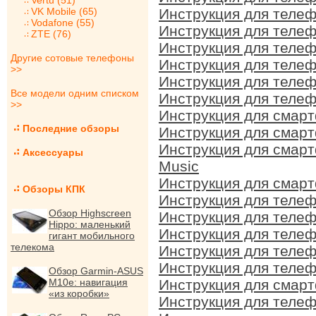
Vertu (51)
VK Mobile (65)
Инструкция для телеф
Vodafone (55)
Инструкция для телеф
ZTE (76)
Инструкция для телеф
Другие сотовые телефоны
Инструкция для телеф
>>
Инструкция для телеф
Все модели одним списком
Инструкция для телеф
>>
Инструкция для смарт
Последние обзоры
Инструкция для смарт
Инструкция для смарт
Аксессуары
Music
Инструкция для смарт
Обзоры КПК
Инструкция для телеф
Обзор Highscreen
Инструкция для телеф
Hippo: маленький
Инструкция для телеф
гигант мобильного
телекома
Инструкция для телеф
Инструкция для телеф
Обзор Garmin-ASUS
M10e: навигация
Инструкция для смарт
«из коробки»
Инструкция для телеф