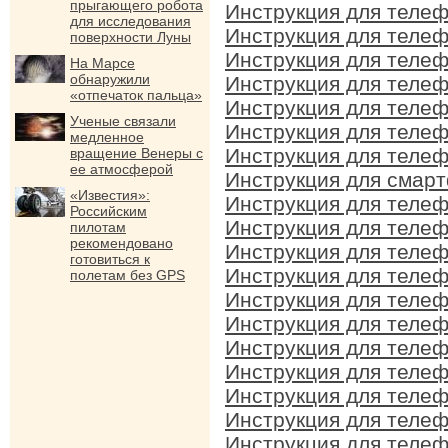
прыгающего робота
Инструкция для телеф
для исследования
Инструкция для телеф
поверхности Луны
Инструкция для телеф
На Марсе
обнаружили
Инструкция для телеф
«отпечаток пальца»
Инструкция для телеф
Ученые связали
Инструкция для телеф
медленное
Инструкция для телеф
вращение Венеры с
ее атмосферой
Инструкция для смарт
«Известия»:
Инструкция для телеф
Российским
Инструкция для телеф
пилотам
рекомендовано
Инструкция для телеф
готовиться к
Инструкция для телеф
полетам без GPS
Инструкция для телеф
Инструкция для телеф
Инструкция для телеф
Инструкция для телеф
Инструкция для телеф
Инструкция для телеф
Инструкция для телеф