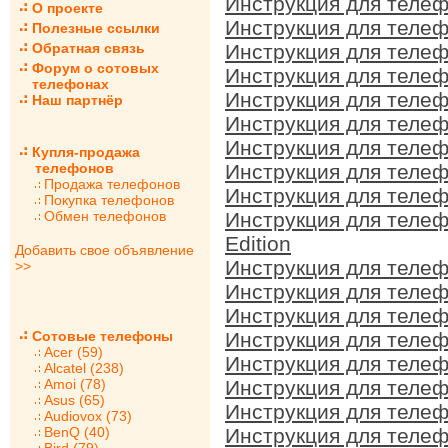
Инструкция для телеф
О проекте
Инструкция для телеф
Полезные ссылки
Обратная связь
Инструкция для телеф
Форум о сотовых
Инструкция для телеф
телефонах
Инструкция для телеф
Наш партнёр
Инструкция для телеф
Инструкция для телеф
Купля-продажа
телефонов
Инструкция для телеф
Продажа телефонов
Инструкция для телеф
Покупка телефонов
Обмен телефонов
Инструкция для телеф
Edition
Добавить свое объявление
Инструкция для телеф
>>
Инструкция для телеф
Инструкция для телеф
Сотовые телефоны
Инструкция для телеф
Acer (59)
Инструкция для телеф
Alcatel (238)
Amoi (78)
Инструкция для телеф
Asus (65)
Инструкция для телеф
Audiovox (73)
BenQ (40)
Инструкция для телеф