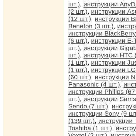
шт.)
,
инструкции AnyDA
(2 шт.)
,
инструкции Asu
(12 шт.)
,
инструкции BB
Benefon (3 шт.)
,
инстр
инструкции BlackBerry 
(6 шт.)
,
инструкции E-T
шт.)
,
инструкции Gigab
шт.)
,
инструкции HTC (
(1 шт.)
,
инструкции Jus
(1 шт.)
,
инструкции LG 
(60 шт.)
,
инструкции No
Panasonic (4 шт.)
,
инс
инструкции Philips (67
шт.)
,
инструкции Sams
Sendo (7 шт.)
,
инструк
инструкции Sony (9 шт
(139 шт.)
,
инструкции T
Toshiba (1 шт.)
,
инстру
Voxtel (2 шт.)
,
инструкц