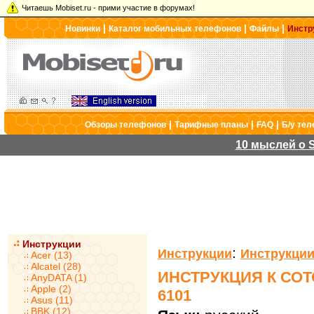
Читаешь Mobiset.ru - прими участие в форумах!
|
|
|
Новинки
Каталог мобильных телефонов
Файлы
Инстр
|
|
|
Обзоры телефонов
Тарифные планы
FAQ
Б/у те
10 мыслей о S
Инструкции
:
Инструкции
Инструкции
Acer (13)
Alcatel (28)
ИНСТРУКЦИЯ К СО
AnyDATA (1)
Apple (2)
6101
Asus (11)
BBK (12)