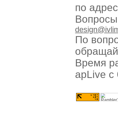
по адре
Вопрос
design@ivli
По вопр
обращай
Время ра
apLive c