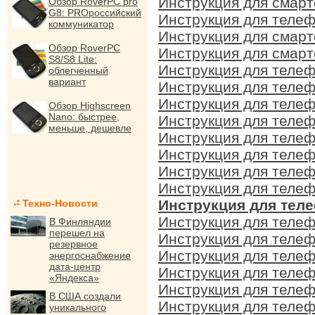
Инструкция для смарт
Обзор RoverPC pro
G8: PROроссийский
Инструкция для телеф
коммуникатор
Инструкция для смарт
Обзор RoverPC
Инструкция для смарт
S8/S8 Lite:
Инструкция для телеф
облегченный
вариант
Инструкция для телеф
Инструкция для телеф
Обзор Highscreen
Nano: быстрее,
Инструкция для телеф
меньше, дешевле
Инструкция для телеф
Инструкция для телеф
Инструкция для телеф
Инструкция для телеф
Инструкция для теле
Техно-Новости
Инструкция для телеф
В Финляндии
перешел на
Инструкция для телеф
резервное
Инструкция для телеф
энергоснабжение
дата-центр
Инструкция для телеф
«Яндекса»
Инструкция для телеф
В США создали
Инструкция для телеф
уникального