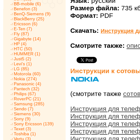
Язык:
русский
BB-mobile (6)
Размер файла:
735 к
Benefon (3)
BenQ-Siemens (9)
Формат:
PDF
BlackBerry (25)
Ericsson (6)
E-Ten (7)
Скачать:
Инструкция д
Fly (87)
Gigabyte (14)
HP (4)
Смотрите также:
опи
HTC (50)
HUMMER (1)
Just5 (2)
Levi's (1)
LG (85)
Инструкции к сотов
Motorola (60)
Nokia (274)
Panasonic (4)
Pantech (32)
(смотрите также
сото
Philips (67)
RoverPC (21)
Samsung (285)
Инструкция для телеф
Sendo (7)
Siemens (30)
Инструкция для телеф
Sony (9)
Инструкция для телеф
Sony Ericsson (139)
Texet (3)
Инструкция для телеф
Toshiba (1)
Инструкция для телеф
Vertu (3)