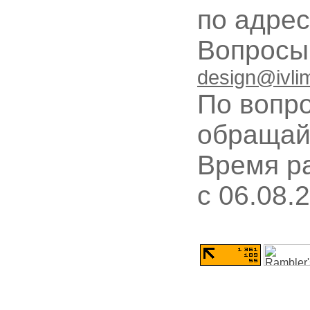
по адре
Вопрос
design@ivli
По вопр
обращай
Время ра
c 06.08.