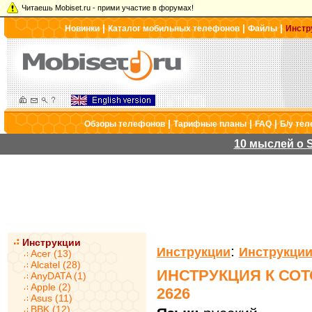
Читаешь Mobiset.ru - прими участие в форумах!
|
|
|
Новинки
Каталог мобильных телефонов
Файлы
Инстр
|
|
|
Обзоры телефонов
Тарифные планы
FAQ
Б/у те
10 мыслей о S
Инструкции
:
Инструкции
Инструкции
Acer (13)
Alcatel (28)
ИНСТРУКЦИЯ К СО
AnyDATA (1)
Apple (2)
2626
Asus (11)
BBK (12)