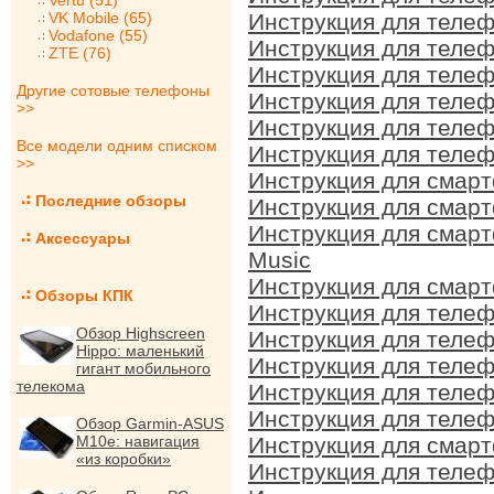
Vertu (51)
VK Mobile (65)
Инструкция для телеф
Vodafone (55)
Инструкция для телеф
ZTE (76)
Инструкция для телеф
Другие сотовые телефоны
Инструкция для телеф
>>
Инструкция для телеф
Все модели одним списком
Инструкция для телеф
>>
Инструкция для смарт
Последние обзоры
Инструкция для смарт
Инструкция для смарт
Аксессуары
Music
Инструкция для смарт
Обзоры КПК
Инструкция для телеф
Обзор Highscreen
Инструкция для телеф
Hippo: маленький
Инструкция для телеф
гигант мобильного
телекома
Инструкция для телеф
Инструкция для телеф
Обзор Garmin-ASUS
M10e: навигация
Инструкция для смарт
«из коробки»
Инструкция для телеф