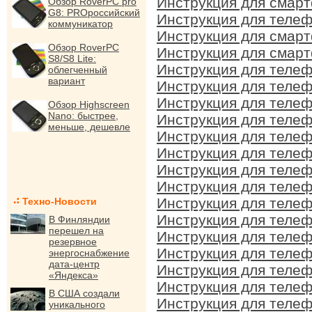
Инструкция для смарт
Обзор RoverPC pro
G8: PROроссийский
Инструкция для телеф
коммуникатор
Инструкция для смарт
Обзор RoverPC
Инструкция для смарт
S8/S8 Lite:
Инструкция для телеф
облегченный
вариант
Инструкция для телеф
Инструкция для телеф
Обзор Highscreen
Nano: быстрее,
Инструкция для телеф
меньше, дешевле
Инструкция для телеф
Инструкция для телеф
Инструкция для телеф
Инструкция для телеф
Инструкция для телеф
Техно-Новости
Инструкция для телеф
В Финляндии
перешел на
Инструкция для телеф
резервное
Инструкция для телеф
энергоснабжение
дата-центр
Инструкция для телеф
«Яндекса»
Инструкция для телеф
В США создали
Инструкция для телеф
уникального