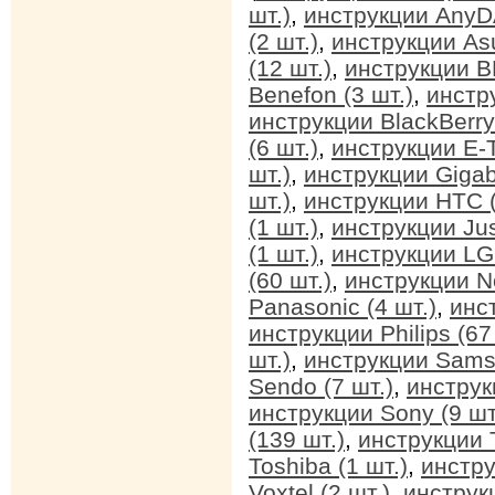
шт.)
,
инструкции AnyDA
(2 шт.)
,
инструкции Asu
(12 шт.)
,
инструкции BB
Benefon (3 шт.)
,
инстр
инструкции BlackBerry 
(6 шт.)
,
инструкции E-T
шт.)
,
инструкции Gigab
шт.)
,
инструкции HTC (
(1 шт.)
,
инструкции Jus
(1 шт.)
,
инструкции LG 
(60 шт.)
,
инструкции No
Panasonic (4 шт.)
,
инс
инструкции Philips (67
шт.)
,
инструкции Sams
Sendo (7 шт.)
,
инструк
инструкции Sony (9 шт
(139 шт.)
,
инструкции T
Toshiba (1 шт.)
,
инстру
Voxtel (2 шт.)
,
инструкц