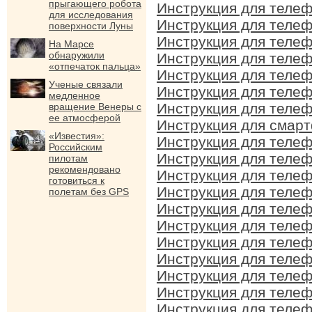
прыгающего робота
Инструкция для телеф
для исследования
Инструкция для телеф
поверхности Луны
Инструкция для телеф
На Марсе
обнаружили
Инструкция для телеф
«отпечаток пальца»
Инструкция для телеф
Ученые связали
Инструкция для телеф
медленное
Инструкция для телеф
вращение Венеры с
ее атмосферой
Инструкция для смарт
«Известия»:
Инструкция для телеф
Российским
Инструкция для телеф
пилотам
рекомендовано
Инструкция для телеф
готовиться к
Инструкция для телеф
полетам без GPS
Инструкция для телеф
Инструкция для телеф
Инструкция для телеф
Инструкция для телеф
Инструкция для телеф
Инструкция для телеф
Инструкция для телеф