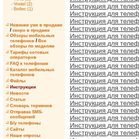
Voxtel (2)
Инструкция для телеф
Вобис (1)
Инструкция для телеф
Инструкция для телеф
Новинки уже в продаже
Инструкция для телеф
/
скоро в продаже
Инструкция для телеф
Обзоры мобильных
/
телефонов
Все
Инструкция для телеф
обзоры по моделям
Инструкция для телеф
Тарифы сотовых
операторов
Инструкция для телеф
FAQ к телефонам
Инструкция для телеф
Каталог мобильных
Инструкция для телеф
телефонов
Инструкция для телеф
Файлы
Инструкции
Инструкция для телеф
Новости
Инструкция для телеф
Статьи
Инструкция для телеф
Словарь терминов
Инструкция для телеф
Отправка SMS-
сообщений
Инструкция для телеф
Б/у телефоны
Инструкция для телеф
Сайты
Инструкция для телеф
Наши опросы