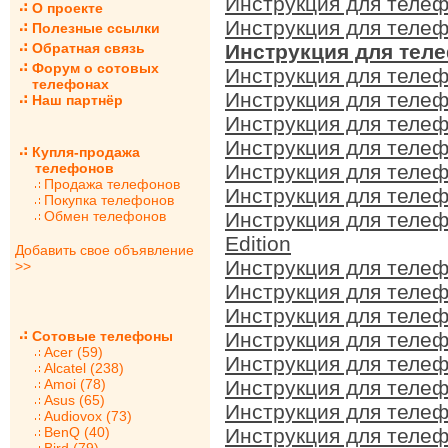
Инструкция для телеф
О проекте
Инструкция для телеф
Полезные ссылки
Обратная связь
Инструкция для теле
Форум о сотовых
Инструкция для телеф
телефонах
Инструкция для телеф
Наш партнёр
Инструкция для телеф
Инструкция для телеф
Купля-продажа
телефонов
Инструкция для телеф
Продажа телефонов
Инструкция для телеф
Покупка телефонов
Обмен телефонов
Инструкция для телеф
Edition
Добавить свое объявление
Инструкция для телеф
>>
Инструкция для телеф
Инструкция для телеф
Сотовые телефоны
Инструкция для телеф
Acer (59)
Инструкция для телеф
Alcatel (238)
Amoi (78)
Инструкция для телеф
Asus (65)
Инструкция для телеф
Audiovox (73)
BenQ (40)
Инструкция для телеф